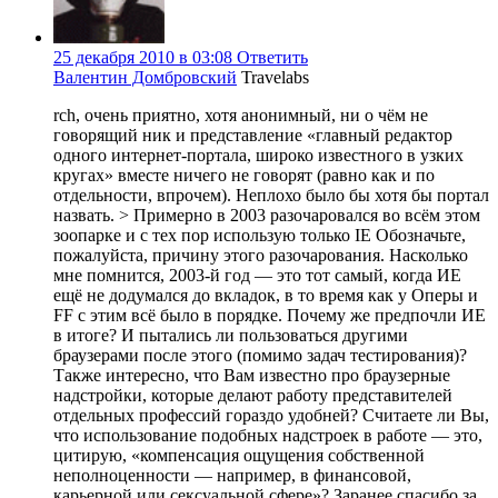
25 декабря 2010 в 03:08
Ответить
Валентин Домбровский
Travelabs
rch, очень приятно, хотя анонимный, ни о чём не
говорящий ник и представление «главный редактор
одного интернет-портала, широко известного в узких
кругах» вместе ничего не говорят (равно как и по
отдельности, впрочем). Неплохо было бы хотя бы портал
назвать. > Примерно в 2003 разочаровался во всём этом
зоопарке и с тех пор использую только IE Обозначьте,
пожалуйста, причину этого разочарования. Насколько
мне помнится, 2003-й год — это тот самый, когда ИЕ
ещё не додумался до вкладок, в то время как у Оперы и
FF с этим всё было в порядке. Почему же предпочли ИЕ
в итоге? И пытались ли пользоваться другими
браузерами после этого (помимо задач тестирования)?
Также интересно, что Вам известно про браузерные
надстройки, которые делают работу представителей
отдельных профессий гораздо удобней? Считаете ли Вы,
что использование подобных надстроек в работе — это,
цитирую, «компенсация ощущения собственной
неполноценности — например, в финансовой,
карьерной или сексуальной сфере»? Заранее спасибо за