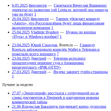
6.05.2025
фрилансер
—
Скончался Вячеслав Варванин:
директор по развитию той Lenta.ru, которой она никогда
уже не будет
1
26.04.2025
фрилансер
—
Таврин убеждает команду
«Авито», что Россельхозбанк будет лишь финансовым
акционером компании
1
25.04.2025
Vladimir Ilyashov
—
Нужна ли кнопка
«Пуск» в Windows вообще?
1
23.04.2025
Юрий Синодов
,
Roem.ru
—
Главреду
Roem.ru заблокировали кошелёк Wallet в Telegram и
пожелали всего хорошего
7
23.04.2025
Дмитрий
—
Telegram исполнил
прошлогоднее решение суда о блокировке
иноагентского «ВЧК-ОГПУ»
27.03.2025
Дмитрий
—
Яндекс закроет турбо-страницы
1
Лучшее за неделю
27.07
«Энергопроф» расстался с сотрудницей из-за
слива документов в Deepseek и нарушения режима
коммерческой тайны
21.06
Владислав Бакальчук предрекает конец дуополии
маркетплейсов