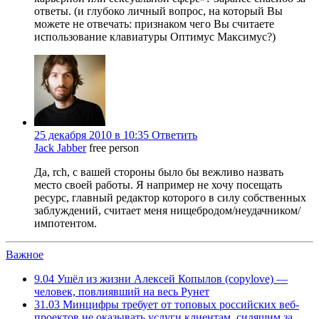
ответы. (и глубоко личный вопрос, на который Вы
можете не отвечать: признаком чего Вы считаете
использование клавиатуры Оптимус Максимус?)
25 декабря 2010 в 10:35
Ответить
Jack Jabber
free person
Да, rch, с вашей стороны было бы вежливо назвать
место своей работы. Я например не хочу посещать
ресурс, главный редактор которого в силу собственных
заблуждений, считает меня нищебродом/неудачником/
импотентом.
Важное
9.04
Ушёл из жизни Алексей Копылов (copylove) —
человек, повлиявший на весь Рунет
31.03
Минцифры требует от топовых российских веб-
проектов не оказывать услуги клиентам, сидящим за