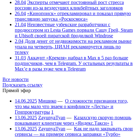
28.04
Эксперты отмечают постоянный рост стресса
россиян из-за вездесущих кликбейтных заголовков
26.04
«Кинопоиск» отрекламировал и показал прямую
трансляцию запуска «Роскосмоса»
21.04
Неизвестные узбекские разработчики с
продюссером из Lesta Games порвали Сашу Грей, Steam
и Ubisoft своей пиратской бродилкой Windrose
2.04
Доля денег от недвижимости на рекламном рынке
упала на четверть, ЦИАН рекламируется лишь по
телеку
31.03
Аккаунт «Кремля» набрал в Max в 5 раз больше
подписчиков, чем в Telegram. У остальных результаты в
Max’е в разы хуже чем в Telegram
Все новости
Подсказать ссылку
Прямой эфир
14.06.2025
Мишико
—
О сложности признания того,
что мы мало что знаем о конфликте «Лесты» и
Генпрокуратуры
1
13.06.2025
ZayunyaTyan
—
Казахскую скорую помощь
показывают клиентам через «Яндекс.Такси»
1
13.06.2025
ZayunyaTyan
—
Как не надо закрывать свои
сервисы — на примере сервиса заправки «Турбо»