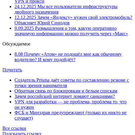
VPN и прокси
24.12.2025
Мы все пользователи инфраструктуры
двойного назначения
12.12.2025
Зачем «Яндексу» нужен свой электромобиль?
Объясняет Юрий Синодов
9.09.2025
Размышления о том, какую оперативно
значимую информацию можно получить через «Макс»
Обсуждаемое
8.08
Почему «Атом» не подошёл мне как обычному
водителю? И кому подойдёт?
Почитать
Создатель Prisma даёт советы по составлению резюме с
точки зрения нанимателя
Обратная связь по блокировкам и белым спискам
Зачем российский интернет ломают санкциями?
VPN для разработки — не проблема, проблема то, что
он нужен
ФСБ и Минздрав предупреждают (только их никто не
слушает)
Все ссылки
Подсказать ссылку