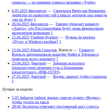
сервисы — на примере сервиса заправки «Турбо»
6.05.2025
фрилансер
—
Скончался Вячеслав Варванин:
директор по развитию той Lenta.ru, которой она никогда
уже не будет
1
26.04.2025
фрилансер
—
Таврин убеждает команду
«Авито», что Россельхозбанк будет лишь финансовым
акционером компании
1
25.04.2025
Vladimir Ilyashov
—
Нужна ли кнопка
«Пуск» в Windows вообще?
1
23.04.2025
Юрий Синодов
,
Roem.ru
—
Главреду
Roem.ru заблокировали кошелёк Wallet в Telegram и
пожелали всего хорошего
7
23.04.2025
Дмитрий
—
Telegram исполнил
прошлогоднее решение суда о блокировке
иноагентского «ВЧК-ОГПУ»
27.03.2025
Дмитрий
—
Яндекс закроет турбо-страницы
1
Лучшее за неделю
5.05
Забытое тайное знание: нам не нужен «Яндекс»,
чтобы уехать на такси
28.04
Эксперты отмечают постоянный рост стресса