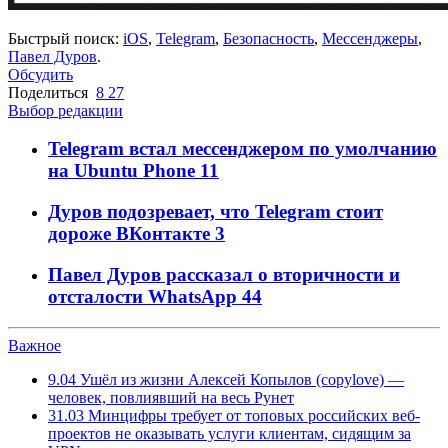
Быстрый поиск:
iOS
,
Telegram
,
Безопасность
,
Мессенджеры
,
Павел Дуров
.
Обсудить
Поделиться
8
27
Выбор редакции
Telegram встал мессенджером по умолчанию
на Ubuntu Phone
11
Дуров подозревает, что Telegram стоит
дороже ВКонтакте
3
Павел Дуров рассказал о вторичности и
отсталости WhatsApp
44
Важное
9.04
Ушёл из жизни Алексей Копылов (copylove) —
человек, повлиявший на весь Рунет
31.03
Минцифры требует от топовых российских веб-
проектов не оказывать услуги клиентам, сидящим за