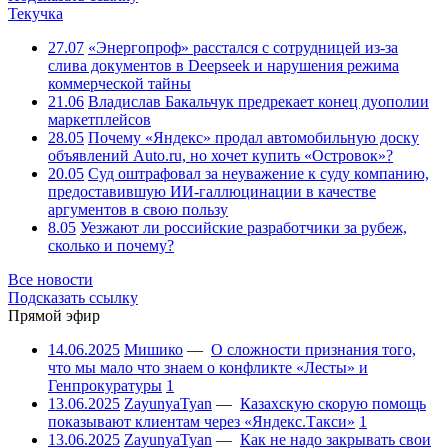
Текучка
27.07
«Энергопроф» расстался с сотрудницей из-за
слива документов в Deepseek и нарушения режима
коммерческой тайны
21.06
Владислав Бакальчук предрекает конец дуополии
маркетплейсов
28.05
Почему «Яндекс» продал автомобильную доску
объявлений Auto.ru, но хочет купить «Островок»?
20.05
Суд оштрафовал за неуважение к суду компанию,
предоставившую ИИ-галлюцинации в качестве
аргументов в свою пользу
8.05
Уезжают ли российские разработчики за рубеж,
сколько и почему?
Все новости
Подсказать ссылку
Прямой эфир
14.06.2025
Мишико
—
О сложности признания того,
что мы мало что знаем о конфликте «Лесты» и
Генпрокуратуры
1
13.06.2025
ZayunyaTyan
—
Казахскую скорую помощь
показывают клиентам через «Яндекс.Такси»
1
13.06.2025
ZayunyaTyan
—
Как не надо закрывать свои