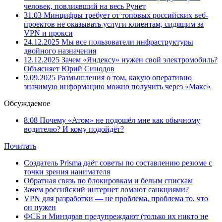
человек, повлиявший на весь Рунет
31.03
Минцифры требует от топовых российских веб-
проектов не оказывать услуги клиентам, сидящим за
VPN и прокси
24.12.2025
Мы все пользователи инфраструктуры
двойного назначения
12.12.2025
Зачем «Яндексу» нужен свой электромобиль?
Объясняет Юрий Синодов
9.09.2025
Размышления о том, какую оперативно
значимую информацию можно получить через «Макс»
Обсуждаемое
8.08
Почему «Атом» не подошёл мне как обычному
водителю? И кому подойдёт?
Почитать
Создатель Prisma даёт советы по составлению резюме с
точки зрения нанимателя
Обратная связь по блокировкам и белым спискам
Зачем российский интернет ломают санкциями?
VPN для разработки — не проблема, проблема то, что
он нужен
ФСБ и Минздрав предупреждают (только их никто не