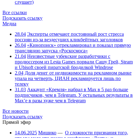
слушает)
Все ссылки
Подсказать ссылку
Медиа
28.04
Эксперты отмечают постоянный рост стресса
россиян из-за вездесущих кликбейтных заголовков
26.04
«Кинопоиск» отрекламировал и показал прямую
трансляцию запуска «Роскосмоса»
21.04
Неизвестные узбекские разработчики с
продюссером из Lesta Games порвали Сашу Грей, Steam
и Ubisoft своей пиратской бродилкой Windrose
2.04
Доля денег от недвижимости на рекламном рынке
упала на четверть, ЦИАН рекламируется лишь по
телеку
31.03
Аккаунт «Кремля» набрал в Max в 5 раз больше
подписчиков, чем в Telegram. У остальных результаты в
Max’е в разы хуже чем в Telegram
Все новости
Подсказать ссылку
Прямой эфир
14.06.2025
Мишико
—
О сложности признания того,