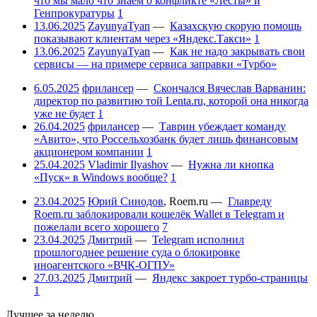
что мы мало что знаем о конфликте «Лесты» и
Генпрокуратуры
1
13.06.2025
ZayunyaTyan
—
Казахскую скорую помощь
показывают клиентам через «Яндекс.Такси»
1
13.06.2025
ZayunyaTyan
—
Как не надо закрывать свои
сервисы — на примере сервиса заправки «Турбо»
6.05.2025
фрилансер
—
Скончался Вячеслав Варванин:
директор по развитию той Lenta.ru, которой она никогда
уже не будет
1
26.04.2025
фрилансер
—
Таврин убеждает команду
«Авито», что Россельхозбанк будет лишь финансовым
акционером компании
1
25.04.2025
Vladimir Ilyashov
—
Нужна ли кнопка
«Пуск» в Windows вообще?
1
23.04.2025
Юрий Синодов
,
Roem.ru
—
Главреду
Roem.ru заблокировали кошелёк Wallet в Telegram и
пожелали всего хорошего
7
23.04.2025
Дмитрий
—
Telegram исполнил
прошлогоднее решение суда о блокировке
иноагентского «ВЧК-ОГПУ»
27.03.2025
Дмитрий
—
Яндекс закроет турбо-страницы
1
Лучшее за неделю