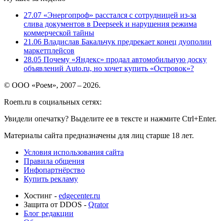
27.07
«Энергопроф» расстался с сотрудницей из-за
слива документов в Deepseek и нарушения режима
коммерческой тайны
21.06
Владислав Бакальчук предрекает конец дуополии
маркетплейсов
28.05
Почему «Яндекс» продал автомобильную доску
объявлений Auto.ru, но хочет купить «Островок»?
© ООО «Роем», 2007 – 2026.
Roem.ru в социальных сетях:
Увидели опечатку? Выделите ее в тексте и нажмите Ctrl+Enter.
Материалы сайта предназначены для лиц старше 18 лет.
Условия использования сайта
Правила общения
Инфопартнёрство
Купить рекламу
Хостинг -
edgecenter.ru
Защита от DDOS -
Qrator
Блог редакции