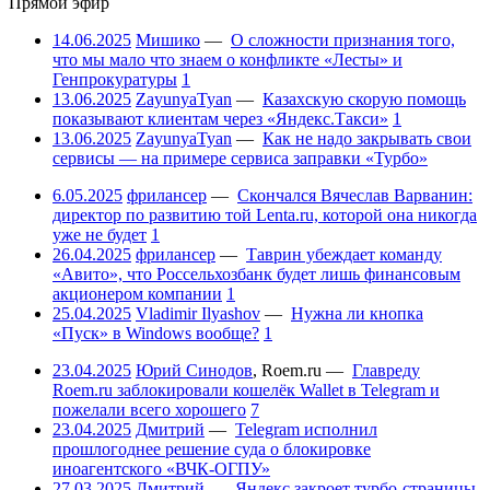
Прямой эфир
14.06.2025
Мишико
—
О сложности признания того,
что мы мало что знаем о конфликте «Лесты» и
Генпрокуратуры
1
13.06.2025
ZayunyaTyan
—
Казахскую скорую помощь
показывают клиентам через «Яндекс.Такси»
1
13.06.2025
ZayunyaTyan
—
Как не надо закрывать свои
сервисы — на примере сервиса заправки «Турбо»
6.05.2025
фрилансер
—
Скончался Вячеслав Варванин:
директор по развитию той Lenta.ru, которой она никогда
уже не будет
1
26.04.2025
фрилансер
—
Таврин убеждает команду
«Авито», что Россельхозбанк будет лишь финансовым
акционером компании
1
25.04.2025
Vladimir Ilyashov
—
Нужна ли кнопка
«Пуск» в Windows вообще?
1
23.04.2025
Юрий Синодов
,
Roem.ru
—
Главреду
Roem.ru заблокировали кошелёк Wallet в Telegram и
пожелали всего хорошего
7
23.04.2025
Дмитрий
—
Telegram исполнил
прошлогоднее решение суда о блокировке
иноагентского «ВЧК-ОГПУ»
27.03.2025
Дмитрий
—
Яндекс закроет турбо-страницы