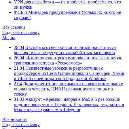
VPN для разработки — не проблема, проблема то, что
он нужен
ФСБ и Минздрав предупреждают (только их никто не
слушает)
Все ссылки
Подсказать ссылку
Медиа
28.04
Эксперты отмечают постоянный рост стресса
россиян из-за вездесущих кликбейтных заголовков
26.04
«Кинопоиск» отрекламировал и показал прямую
трансляцию запуска «Роскосмоса»
21.04
Неизвестные узбекские разработчики с
продюссером из Lesta Games порвали Сашу Грей, Steam
и Ubisoft своей пиратской бродилкой Windrose
2.04
Доля денег от недвижимости на рекламном рынке
упала на четверть, ЦИАН рекламируется лишь по
телеку
31.03
Аккаунт «Кремля» набрал в Max в 5 раз больше
подписчиков, чем в Telegram. У остальных результаты в
Max’е в разы хуже чем в Telegram
Все новости
Подсказать ссылку