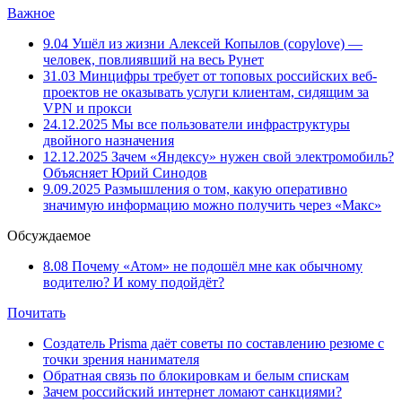
Важное
9.04
Ушёл из жизни Алексей Копылов (copylove) —
человек, повлиявший на весь Рунет
31.03
Минцифры требует от топовых российских веб-
проектов не оказывать услуги клиентам, сидящим за
VPN и прокси
24.12.2025
Мы все пользователи инфраструктуры
двойного назначения
12.12.2025
Зачем «Яндексу» нужен свой электромобиль?
Объясняет Юрий Синодов
9.09.2025
Размышления о том, какую оперативно
значимую информацию можно получить через «Макс»
Обсуждаемое
8.08
Почему «Атом» не подошёл мне как обычному
водителю? И кому подойдёт?
Почитать
Создатель Prisma даёт советы по составлению резюме с
точки зрения нанимателя
Обратная связь по блокировкам и белым спискам
Зачем российский интернет ломают санкциями?