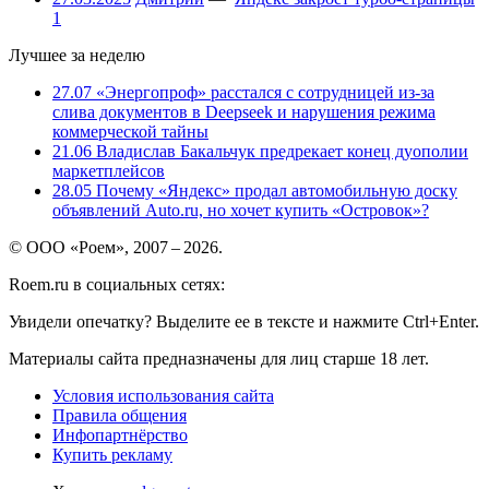
1
Лучшее за неделю
27.07
«Энергопроф» расстался с сотрудницей из-за
слива документов в Deepseek и нарушения режима
коммерческой тайны
21.06
Владислав Бакальчук предрекает конец дуополии
маркетплейсов
28.05
Почему «Яндекс» продал автомобильную доску
объявлений Auto.ru, но хочет купить «Островок»?
© ООО «Роем», 2007 – 2026.
Roem.ru в социальных сетях:
Увидели опечатку? Выделите ее в тексте и нажмите Ctrl+Enter.
Материалы сайта предназначены для лиц старше 18 лет.
Условия использования сайта
Правила общения
Инфопартнёрство
Купить рекламу