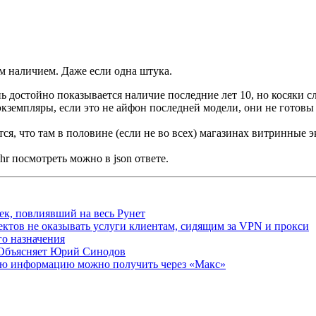
м наличием. Даже если одна штука.
нь достойно показывается наличие последние лет 10, но косяки 
экземпляры, если это не айфон последней модели, они не готовы 
ся, что там в половине (если не во всех) магазинах витринные 
r посмотреть можно в json ответе.
ек, повлиявший на весь Рунет
ктов не оказывать услуги клиентам, сидящим за VPN и прокси
о назначения
 Объясняет Юрий Синодов
ую информацию можно получить через «Макс»