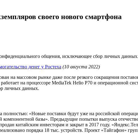
экземпляров своего нового смартфона
 конфиденциального общения, исключающее сбор личных данных
огательство денег у Ростеха
(10 августа 2022)
ван на массовом рынке даже после резкого сокращения поставок
 работает на процессоре MediaTek Helio P70 и операционной си
ор личных данных.
на полностью: «Новые поставки будут уже на российской операц
ой компонентной базы». Предыдущие попытки выпуска отечестве
 продан китайским инвесторам и закрыт в 2017 году. «Яндекс.Те
 реализовано порядка 18 тыс. устройств. Проект «Тайгафон» гру