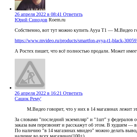
26 апреля 2022 в 08:41
Ответить
Юрий Синодов
Roem.ru
Собственно, вот тут можно купить Ayya T1 — М.Видео гов
https://www.mvideo.ru/products/smartfon-ayya-t1-black-3005
А Ростех пишет, что всё полностью продали. Может имеет
26 апреля 2022 в 16:21
Ответить
Сашок Рему'
М.Видео говорит, что у них в 14 магазинах лежит э
За словами "последний экземпляр" и "1шт" у федералов
заказа вам перезвонят и расскажут об этом. В худшем — в
По наличию "в 14 магазинах мвидео" можно делать вывод 
наличие во всех магазинах(100+).