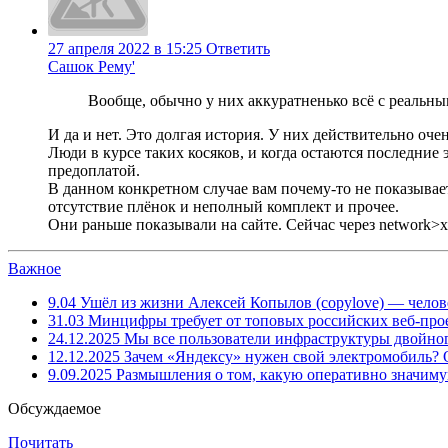
27 апреля 2022 в 15:25
Ответить
Сашок Рему'
Вообще, обычно у них аккуратненько всё с реальны
И да и нет. Это долгая история. У них действительно оче
Люди в курсе таких косяков, и когда остаются последние 
предоплатой.
В данном конкретном случае вам почему-то не показывает
отсутствие плёнок и неполный комплект и прочее.
Они раньше показывали на сайте. Сейчас через network>xh
Важное
9.04
Ушёл из жизни Алексей Копылов (copylove) — челов
31.03
Минцифры требует от топовых российских веб-прое
24.12.2025
Мы все пользователи инфраструктуры двойног
12.12.2025
Зачем «Яндексу» нужен свой электромобиль?
9.09.2025
Размышления о том, какую оперативно значим
Обсуждаемое
Почитать