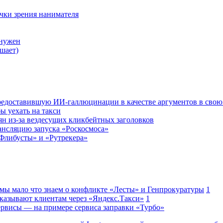
очки зрения нанимателя
 нужен
шает)
редоставившую ИИ-галлюцинации в качестве аргументов в свою
ы уехать на такси
ян из-за вездесущих кликбейтных заголовков
ансляцию запуска «Роскосмоса»
Флибусты» и «Рутрекера»
 мы мало что знаем о конфликте «Лесты» и Генпрокуратуры
1
казывают клиентам через «Яндекс.Такси»
1
сервисы — на примере сервиса заправки «Турбо»