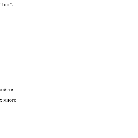
"1шт".
ройств
х много