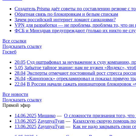
Создатель Prisma даёт советы по составлению резюме с т
Обратная связь по блокировкам и белым спискам
Зачем российский интернет ломают санкциями?
VPN для разработки — не проблема, проблема то, что он
ФСБ и Минздрав предупреждают (только их никто не слу
Все ссылки
Подсказать ссылку
Госвеб
20.05
Суд оштрафовал за неуважение к суду компанию, п
5.05
Забытое тайное знание: нам не нужен «Яндекс», чтоб
28.04
Эксперты отмечают постоянный рост стресса росси
26.04
«Кинопоиск» отрекламировал и показал прямую тр
22.04
В России начали сажать инициаторов блокировок «
Все новости
Подсказать ссылку
Прямой эфир
14.06.2025
Мишико
—
О сложности признания того, что
13.06.2025
ZayunyaTyan
—
Казахскую скорую помощь по
13.06.2025
ZayunyaTyan
—
Как не надо закрывать свои 