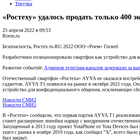
Текучка
«Ростеху» удалось продать только 400 
25 апреля 2022 в 09:53
Roem.ru
Безопасность, Ростех
ru-RU
2022
ООО «Роем»
Госвеб
Разработчики позиционировали смартфон как устройство для
Развитие событий:
Админов телеграм-каналов задержали за вым
Отечественный смартфон «Ростеха» AYYA не оказался востребо
гаджетов. AYYA T1 появился на рынке в октябре 2021 года. Он
устройство для конфиденциального общения, исключающее сб
Новости СМИ2
Новости СМИ2
В «Ростехе» сообщили, что первая партия AYYA T1 реализова
станет расширение линейки наряду с внедрением отечественн
Запущенный в 2013 году проект YotaPhone от Yota Devices был
ушел с рынка в ноябре 2019 года, как сообщал “Ъ”, всего было
был закрыт.