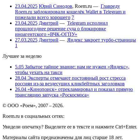
23.04.2025
Юрий Синодов
,
Roem.ru
—
Главреду
Roem.ru заблокировали кошелёк Wallet в Telegram и
пожелали всего хорошего
7
23.04.2025
Дмитрий
—
Telegram исполнил
прошлогоднее решение суда о блокировке
иноагентского «ВЧК-ОГПУ»
27.03.2025
Дмитрий
—
Яндекс закроет турбо-страницы
1
Лучшее за неделю
5.05
Забытое тайное знание: нам не нужен «Яндекс»,
чтобы уехать на такси
28.04
Эксперты отмечают постоянный рост стресса
россиян из-за вездесущих кликбейтных заголовков
26.04
«Кинопоиск» отрекламировал и показал прямую
трансляцию запуска «Роскосмоса»
© ООО «Роем», 2007 – 2026.
Roem.ru в социальных сетях:
Увидели опечатку? Выделите ее в тексте и нажмите Ctrl+Enter.
Материалы сайта предназначены для лиц старше 18 лет.