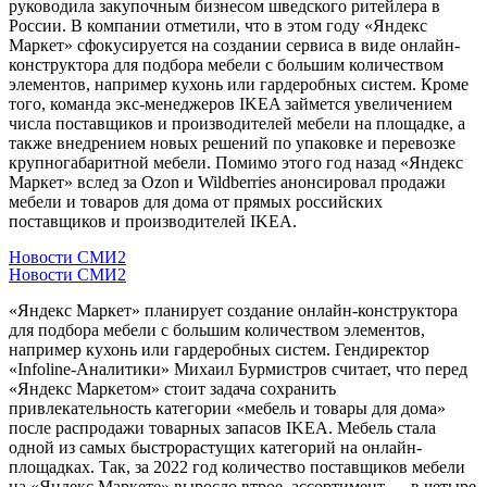
руководила закупочным бизнесом шведского ритейлера в
России. В компании отметили, что в этом году «Яндекс
Маркет» сфокусируется на создании сервиса в виде онлайн-
конструктора для подбора мебели с большим количеством
элементов, например кухонь или гардеробных систем. Кроме
того, команда экс-менеджеров IKEA займется увеличением
числа поставщиков и производителей мебели на площадке, а
также внедрением новых решений по упаковке и перевозке
крупногабаритной мебели. Помимо этого год назад «Яндекс
Маркет» вслед за Ozon и Wildberries анонсировал продажи
мебели и товаров для дома от прямых российских
поставщиков и производителей IKEA.
Новости СМИ2
Новости СМИ2
«Яндекс Маркет» планирует создание онлайн-конструктора
для подбора мебели с большим количеством элементов,
например кухонь или гардеробных систем. Гендиректор
«Infoline-Аналитики» Михаил Бурмистров считает, что перед
«Яндекс Маркетом» стоит задача сохранить
привлекательность категории «мебель и товары для дома»
после распродажи товарных запасов IKEA. Мебель стала
одной из самых быстрорастущих категорий на онлайн-
площадках. Так, за 2022 год количество поставщиков мебели
на «Яндекс Маркете» выросло втрое, ассортимент — в четыре