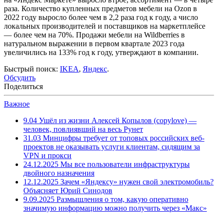
раза. Количество купленных предметов мебели на Ozon в
2022 году выросло более чем в 2,2 раза год к году, а число
локальных производителей и поставщиков на маркетплейсе
— более чем на 70%. Продажи мебели на Wildberries в
натуральном выражении в первом квартале 2023 года
увеличились на 133% год к году, утверждают в компании.
Быстрый поиск:
IKEA
,
Яндекс
.
Обсудить
Поделиться
Важное
9.04
Ушёл из жизни Алексей Копылов (copylove) —
человек, повлиявший на весь Рунет
31.03
Минцифры требует от топовых российских веб-
проектов не оказывать услуги клиентам, сидящим за
VPN и прокси
24.12.2025
Мы все пользователи инфраструктуры
двойного назначения
12.12.2025
Зачем «Яндексу» нужен свой электромобиль?
Объясняет Юрий Синодов
9.09.2025
Размышления о том, какую оперативно
значимую информацию можно получить через «Макс»