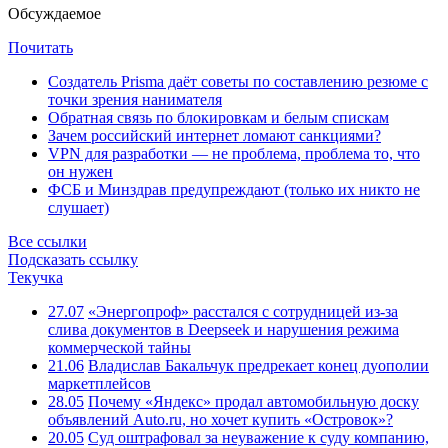
Обсуждаемое
Почитать
Создатель Prisma даёт советы по составлению резюме с
точки зрения нанимателя
Обратная связь по блокировкам и белым спискам
Зачем российский интернет ломают санкциями?
VPN для разработки — не проблема, проблема то, что
он нужен
ФСБ и Минздрав предупреждают (только их никто не
слушает)
Все ссылки
Подсказать ссылку
Текучка
27.07
«Энергопроф» расстался с сотрудницей из-за
слива документов в Deepseek и нарушения режима
коммерческой тайны
21.06
Владислав Бакальчук предрекает конец дуополии
маркетплейсов
28.05
Почему «Яндекс» продал автомобильную доску
объявлений Auto.ru, но хочет купить «Островок»?
20.05
Суд оштрафовал за неуважение к суду компанию,