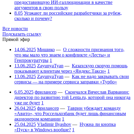
предоставившую ИИ-галлюцинации в качестве
аргументов в свою пользу
8.05
Уезжают ли российские разработчики за рубеж,
сколько и почему?
Все новости
Подсказать ссылку
Прямой эфир
14.06.2025
Мишико
—
О сложности признания того,
что мы мало что знаем о конфликте «Лесты» и
Генпрокуратуры
1
13.06.2025
ZayunyaTyan
—
Казахскую скорую помощь
показывают клиентам через «Яндекс.Такси»
1
13.06.2025
ZayunyaTyan
—
Как не надо закрывать свои
сервисы — на примере сервиса заправки «Турбо»
6.05.2025
фрилансер
—
Скончался Вячеслав Варванин:
директор по развитию той Lenta.ru, которой она никогда
уже не будет
1
26.04.2025
фрилансер
—
Таврин убеждает команду
«Авито», что Россельхозбанк будет лишь финансовым
акционером компании
1
25.04.2025
Vladimir Ilyashov
—
Нужна ли кнопка
«Пуск» в Windows вообще?
1