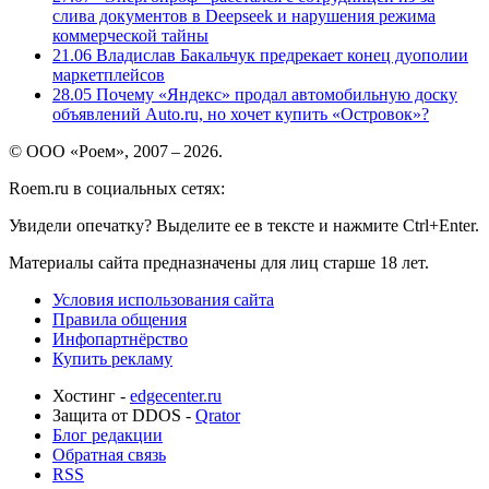
слива документов в Deepseek и нарушения режима
коммерческой тайны
21.06
Владислав Бакальчук предрекает конец дуополии
маркетплейсов
28.05
Почему «Яндекс» продал автомобильную доску
объявлений Auto.ru, но хочет купить «Островок»?
© ООО «Роем», 2007 – 2026.
Roem.ru в социальных сетях:
Увидели опечатку? Выделите ее в тексте и нажмите Ctrl+Enter.
Материалы сайта предназначены для лиц старше 18 лет.
Условия использования сайта
Правила общения
Инфопартнёрство
Купить рекламу
Хостинг -
edgecenter.ru
Защита от DDOS -
Qrator
Блог редакции
Обратная связь
RSS