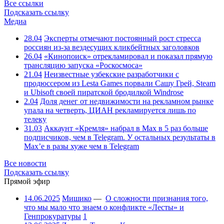
Все ссылки
Подсказать ссылку
Медиа
28.04
Эксперты отмечают постоянный рост стресса
россиян из-за вездесущих кликбейтных заголовков
26.04
«Кинопоиск» отрекламировал и показал прямую
трансляцию запуска «Роскосмоса»
21.04
Неизвестные узбекские разработчики с
продюссером из Lesta Games порвали Сашу Грей, Steam
и Ubisoft своей пиратской бродилкой Windrose
2.04
Доля денег от недвижимости на рекламном рынке
упала на четверть, ЦИАН рекламируется лишь по
телеку
31.03
Аккаунт «Кремля» набрал в Max в 5 раз больше
подписчиков, чем в Telegram. У остальных результаты в
Max’е в разы хуже чем в Telegram
Все новости
Подсказать ссылку
Прямой эфир
14.06.2025
Мишико
—
О сложности признания того,
что мы мало что знаем о конфликте «Лесты» и
Генпрокуратуры
1