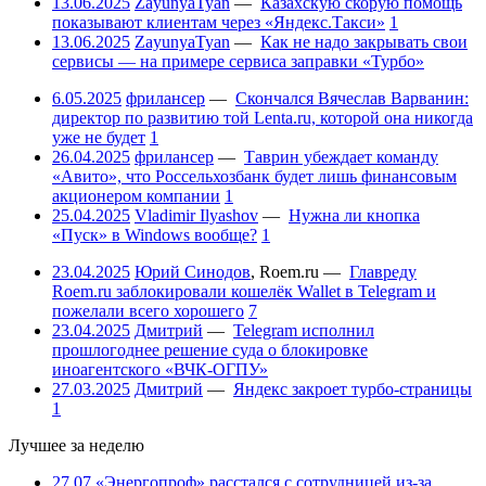
13.06.2025
ZayunyaTyan
—
Казахскую скорую помощь
показывают клиентам через «Яндекс.Такси»
1
13.06.2025
ZayunyaTyan
—
Как не надо закрывать свои
сервисы — на примере сервиса заправки «Турбо»
6.05.2025
фрилансер
—
Скончался Вячеслав Варванин:
директор по развитию той Lenta.ru, которой она никогда
уже не будет
1
26.04.2025
фрилансер
—
Таврин убеждает команду
«Авито», что Россельхозбанк будет лишь финансовым
акционером компании
1
25.04.2025
Vladimir Ilyashov
—
Нужна ли кнопка
«Пуск» в Windows вообще?
1
23.04.2025
Юрий Синодов
,
Roem.ru
—
Главреду
Roem.ru заблокировали кошелёк Wallet в Telegram и
пожелали всего хорошего
7
23.04.2025
Дмитрий
—
Telegram исполнил
прошлогоднее решение суда о блокировке
иноагентского «ВЧК-ОГПУ»
27.03.2025
Дмитрий
—
Яндекс закроет турбо-страницы
1
Лучшее за неделю
27.07
«Энергопроф» расстался с сотрудницей из-за