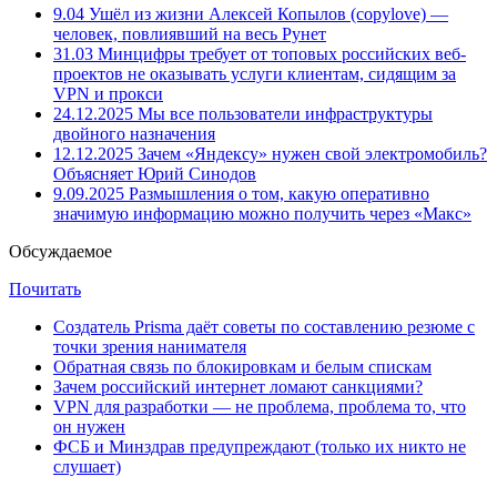
9.04
Ушёл из жизни Алексей Копылов (copylove) —
человек, повлиявший на весь Рунет
31.03
Минцифры требует от топовых российских веб-
проектов не оказывать услуги клиентам, сидящим за
VPN и прокси
24.12.2025
Мы все пользователи инфраструктуры
двойного назначения
12.12.2025
Зачем «Яндексу» нужен свой электромобиль?
Объясняет Юрий Синодов
9.09.2025
Размышления о том, какую оперативно
значимую информацию можно получить через «Макс»
Обсуждаемое
Почитать
Создатель Prisma даёт советы по составлению резюме с
точки зрения нанимателя
Обратная связь по блокировкам и белым спискам
Зачем российский интернет ломают санкциями?
VPN для разработки — не проблема, проблема то, что
он нужен
ФСБ и Минздрав предупреждают (только их никто не
слушает)