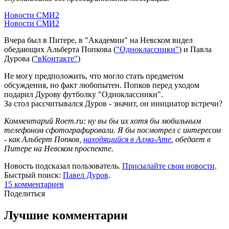
Новости СМИ2
Новости СМИ2
Вчера был в Питере, в "Академии" на Невском видел
обедающих Альберта Попкова (
"Одноклассники"
) и Павла
Дурова (
"вКонтакте"
)
Не могу предположить, что могло стать предметом
обсуждения, но факт любопытен. Попков перед уходом
подарил Дурову футболку "Одноклассники".
За стол рассчитывался Дуров - значит, он инициатор встречи?
Комментарий Roem.ru: ну вы бы их хотя бы мобильным
телефоном сфотографировали. Я бы посмотрел с интересом
- как Альберт Попков,
находящийся в Алма-Ате
, обедает в
Питере на Невском проспекте.
Новость подсказал пользователь.
Присылайте свои новости
.
Быстрый поиск:
Павел Дуров
.
15 комментариев
Поделиться
Лучшие комментарии