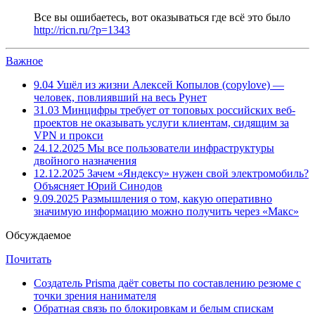
Все вы ошибаетесь, вот оказываться где всё это было
http://ricn.ru/?p=1343
Важное
9.04
Ушёл из жизни Алексей Копылов (copylove) —
человек, повлиявший на весь Рунет
31.03
Минцифры требует от топовых российских веб-
проектов не оказывать услуги клиентам, сидящим за
VPN и прокси
24.12.2025
Мы все пользователи инфраструктуры
двойного назначения
12.12.2025
Зачем «Яндексу» нужен свой электромобиль?
Объясняет Юрий Синодов
9.09.2025
Размышления о том, какую оперативно
значимую информацию можно получить через «Макс»
Обсуждаемое
Почитать
Создатель Prisma даёт советы по составлению резюме с
точки зрения нанимателя
Обратная связь по блокировкам и белым спискам