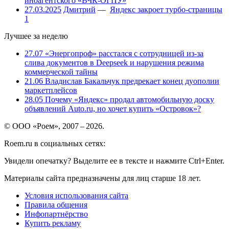
иноагентского «ВЧК-ОГПУ»
27.03.2025
Дмитрий
—
Яндекс закроет турбо-страницы
1
Лучшее за неделю
27.07
«Энергопроф» расстался с сотрудницей из-за
слива документов в Deepseek и нарушения режима
коммерческой тайны
21.06
Владислав Бакальчук предрекает конец дуополии
маркетплейсов
28.05
Почему «Яндекс» продал автомобильную доску
объявлений Auto.ru, но хочет купить «Островок»?
© ООО «Роем», 2007 – 2026.
Roem.ru в социальных сетях:
Увидели опечатку? Выделите ее в тексте и нажмите Ctrl+Enter.
Материалы сайта предназначены для лиц старше 18 лет.
Условия использования сайта
Правила общения
Инфопартнёрство
Купить рекламу