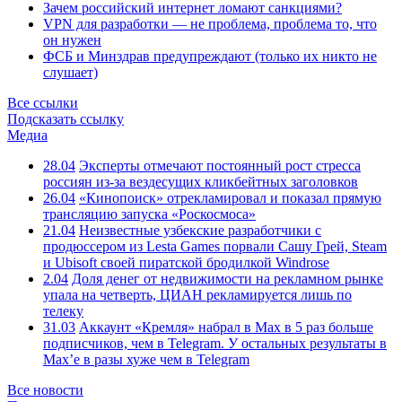
Зачем российский интернет ломают санкциями?
VPN для разработки — не проблема, проблема то, что
он нужен
ФСБ и Минздрав предупреждают (только их никто не
слушает)
Все ссылки
Подсказать ссылку
Медиа
28.04
Эксперты отмечают постоянный рост стресса
россиян из-за вездесущих кликбейтных заголовков
26.04
«Кинопоиск» отрекламировал и показал прямую
трансляцию запуска «Роскосмоса»
21.04
Неизвестные узбекские разработчики с
продюссером из Lesta Games порвали Сашу Грей, Steam
и Ubisoft своей пиратской бродилкой Windrose
2.04
Доля денег от недвижимости на рекламном рынке
упала на четверть, ЦИАН рекламируется лишь по
телеку
31.03
Аккаунт «Кремля» набрал в Max в 5 раз больше
подписчиков, чем в Telegram. У остальных результаты в
Max’е в разы хуже чем в Telegram
Все новости