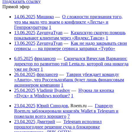
Подсказать ссылку
Прямой эфир
14.06.2025
Мишико
—
О сложности признания того,
что мы мало что знаем о конфликте «Лесты» и
Генпрокуратуры
1
13.06.2025
ZayunyaTyan
—
Казахскую скорую помощь
показывают клиентам через «Яндекс.Такси»
1
13.06.2025
ZayunyaTyan
—
Как не надо закрывать свои
сервисы — на примере сервиса заправки «Турбо»
6.05.2025
фрилансер
—
Скончался Вячеслав Варванин:
директор по развитию той Lenta.ru, которой она никогда
уже не будет
1
26.04.2025
фрилансер
—
Таврин убеждает команду
«Авито», что Россельхозбанк будет лишь финансовым
акционером компании
1
25.04.2025
Vladimir Ilyashov
—
Нужна ли кнопка
«Пуск» в Windows вообще?
1
23.04.2025
Юрий Синодов
,
Roem.ru
—
Главреду
Roem.ru заблокировали кошелёк Wallet в Telegram и
пожелали всего хорошего
7
23.04.2025
Дмитрий
—
Telegram исполнил
прошлогоднее решение суда о блокировке