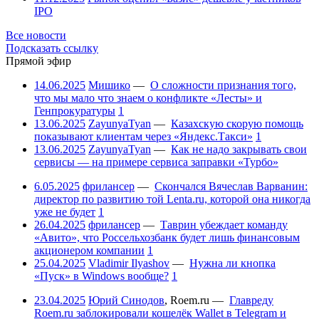
IPO
Все новости
Подсказать ссылку
Прямой эфир
14.06.2025
Мишико
—
О сложности признания того,
что мы мало что знаем о конфликте «Лесты» и
Генпрокуратуры
1
13.06.2025
ZayunyaTyan
—
Казахскую скорую помощь
показывают клиентам через «Яндекс.Такси»
1
13.06.2025
ZayunyaTyan
—
Как не надо закрывать свои
сервисы — на примере сервиса заправки «Турбо»
6.05.2025
фрилансер
—
Скончался Вячеслав Варванин:
директор по развитию той Lenta.ru, которой она никогда
уже не будет
1
26.04.2025
фрилансер
—
Таврин убеждает команду
«Авито», что Россельхозбанк будет лишь финансовым
акционером компании
1
25.04.2025
Vladimir Ilyashov
—
Нужна ли кнопка
«Пуск» в Windows вообще?
1
23.04.2025
Юрий Синодов
,
Roem.ru
—
Главреду
Roem.ru заблокировали кошелёк Wallet в Telegram и