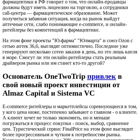
фармацевтики в РФ говорит о том, что онлайн-продавцы
должны будут иметь лицензию на торговлю, а сотрудники
call-центра — фармацевтическое образование. Может
получиться забавная ситуация, когда на рынок выйдут
аптечные сети, слабо понимающие e-commerce, и онлайн-
ритейлеры без компетенций в фармацевтике.
На этом фоне проекты "Ю-фарма" "Юлмарта" и союз Ozon с
сетью аптек 36,6, выглядят оптимистично. Последние уже
генерируют несколько сотен заказов в день, но это лишь капля
в море. Смогут ли эти онлайн-ритейлеры стать реальным
драйвером рынка или им станет кто-то другой?
Основатель OneTwoTrip
привлек
в
свой новый проект инвестиции от
Almaz Capital и Sistema VC
E-commerce ритейлеры и маркетплейсы соревнующиеся в том,
у кого цена ниже, постепенно забывают о главном - о клиенте.
А клиент хочет не только экономить, но и меньше
погружаться в процесс покупки - поиск, выбор, сравнение
цен. Туристический сервис FinalPrice на этом фоне выглядит
более прогрессивным и чутким к потребностям рынка.