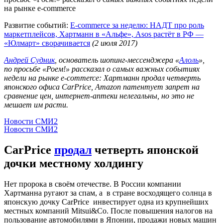
на рынке e-commerce
Развитие событий:
E-commerce за неделю: НАДТ про роль
маркетплейсов, Хартманн в «Альфе», Asos растёт в РФ —
«Юлмарт» сворачивается
(2 июля 2017)
Андрей Судник
, основатель шопинг-мессенджера «
Алоль
»,
по просьбе «Роем!» рассказал о самых важных событиях
недели на рынке e-commerce: Хартманн продал четверть
японского офиса CarPrice, Amazon патентует запрет на
сравнение цен, интернет-аптеки нелегальны, но это не
мешает им расти.
Новости СМИ2
Новости СМИ2
CarPrice
продал
четверть японской
дочки местному холдингу
Нет пророка в своём отечестве. В России компании
Хартманна ругают за спам, а в стране восходящего солнца в
японскую дочку CarPrice инвестирует одна из крупнейших
местных компаний Mitsui&Co. После повышения налогов на
пользование автомобилями в Японии, продажи новых машин