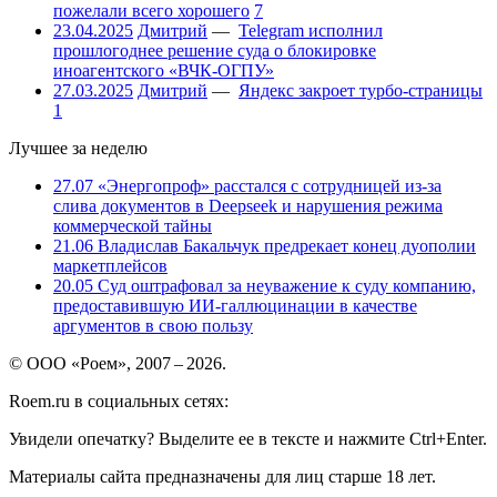
пожелали всего хорошего
7
23.04.2025
Дмитрий
—
Telegram исполнил
прошлогоднее решение суда о блокировке
иноагентского «ВЧК-ОГПУ»
27.03.2025
Дмитрий
—
Яндекс закроет турбо-страницы
1
Лучшее за неделю
27.07
«Энергопроф» расстался с сотрудницей из-за
слива документов в Deepseek и нарушения режима
коммерческой тайны
21.06
Владислав Бакальчук предрекает конец дуополии
маркетплейсов
20.05
Суд оштрафовал за неуважение к суду компанию,
предоставившую ИИ-галлюцинации в качестве
аргументов в свою пользу
© ООО «Роем», 2007 – 2026.
Roem.ru в социальных сетях:
Увидели опечатку? Выделите ее в тексте и нажмите Ctrl+Enter.
Материалы сайта предназначены для лиц старше 18 лет.