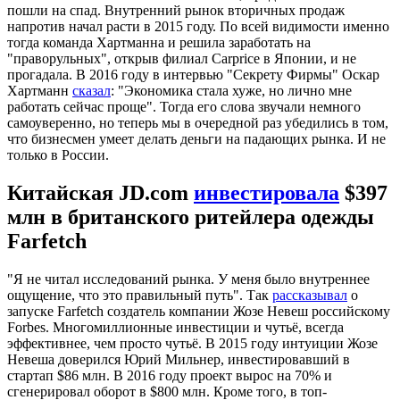
пошли на спад. Внутренний рынок вторичных продаж
напротив начал расти в 2015 году. По всей видимости именно
тогда команда Хартманна и решила заработать на
"праворульных", открыв филиал Carprice в Японии, и не
прогадала. В 2016 году в интервью "Секрету Фирмы" Оскар
Хартманн
сказал
: "Экономика стала хуже, но лично мне
работать сейчас проще". Тогда его слова звучали немного
самоуверенно, но теперь мы в очередной раз убедились в том,
что бизнесмен умеет делать деньги на падающих рынка. И не
только в России.
Китайская JD.com
инвестировала
$397
млн в британского ритейлера одежды
Farfetch
"Я не читал исследований рынка. У меня было внутреннее
ощущение, что это правильный путь". Так
рассказывал
о
запуске Farfetch создатель компании Жозе Невеш российскому
Forbes. Многомиллионные инвестиции и чутьё, всегда
эффективнее, чем просто чутьё. В 2015 году интуиции Жозе
Невеша доверился Юрий Мильнер, инвестировавший в
стартап $86 млн. В 2016 году проект вырос на 70% и
сгенерировал оборот в $800 млн. Кроме того, в топ-