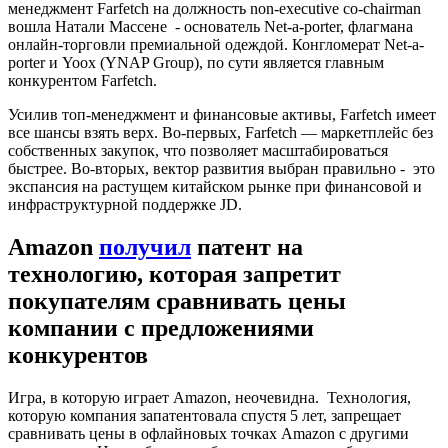
менеджмент Farfetch на должность non-executive co-chairman
вошла Натали Массене - основатель Net-a-porter, флагмана
онлайн-торговли премиальной одеждой. Конгломерат Net-a-
porter и Yoox (YNAP Group), по сути является главным
конкурентом Farfetch.
Усилив топ-менеджмент и финансовые активы, Farfetch имеет
все шансы взять верх. Во-первых, Farfetch — маркетплейс без
собственных закупок, что позволяет масштабироваться
быстрее. Во-вторых, вектор развития выбран правильно - это
экспансия на растущем китайском рынке при финансовой и
инфраструктурной поддержке JD.
Amazon
получил
патент на
технологию, которая запретит
покупателям сравнивать цены
компании с предложениями
конкурентов
Игра, в которую играет Amazon, неочевидна. Технология,
которую компания запатентовала спустя 5 лет, запрещает
сравнивать цены в офлайновых точках Amazon с другими