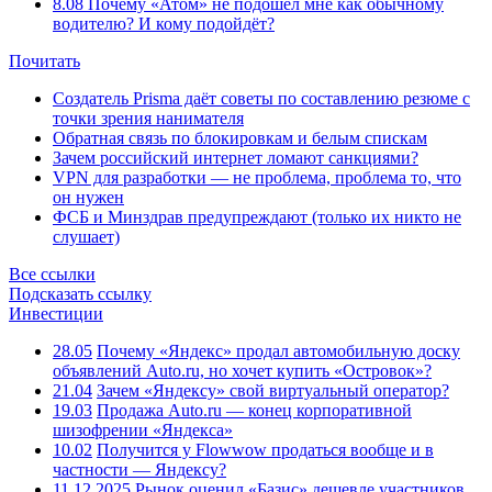
8.08
Почему «Атом» не подошёл мне как обычному
водителю? И кому подойдёт?
Почитать
Создатель Prisma даёт советы по составлению резюме с
точки зрения нанимателя
Обратная связь по блокировкам и белым спискам
Зачем российский интернет ломают санкциями?
VPN для разработки — не проблема, проблема то, что
он нужен
ФСБ и Минздрав предупреждают (только их никто не
слушает)
Все ссылки
Подсказать ссылку
Инвестиции
28.05
Почему «Яндекс» продал автомобильную доску
объявлений Auto.ru, но хочет купить «Островок»?
21.04
Зачем «Яндексу» свой виртуальный оператор?
19.03
Продажа Auto.ru — конец корпоративной
шизофрении «Яндекса»
10.02
Получится у Flowwow продаться вообще и в
частности — Яндексу?
11.12.2025
Рынок оценил «Базис» дешевле участников