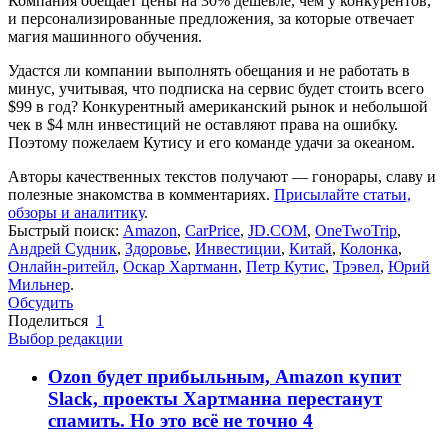
Компания обещает цены на 30% дешевле, чем у конкурентов,
и персонализированные предложения, за которые отвечает
магия машинного обучения.
Удастся ли компании выполнять обещания и не работать в
минус, учитывая, что подписка на сервис будет стоить всего
$99 в год? Конкурентный американский рынок и небольшой
чек в $4 млн инвестиций не оставляют права на ошибку.
Поэтому пожелаем Кутису и его команде удачи за океаном.
Авторы качественных текстов получают — гонорары, славу и
полезные знакомства в комментариях.
Присылайте статьи,
обзоры и аналитику
.
Быстрый поиск:
Amazon
,
CarPrice
,
JD.COM
,
OneTwoTrip
,
Андрей Судник
,
Здоровье
,
Инвестиции
,
Китай
,
Колонка
,
Онлайн-ритейл
,
Оскар Хартманн
,
Петр Кутис
,
Трэвел
,
Юрий
Мильнер
.
Обсудить
Поделиться
1
Выбор редакции
Ozon будет прибыльным, Amazon купит
Slack, проекты Хартманна перестанут
спамить. Но это всё не точно
4