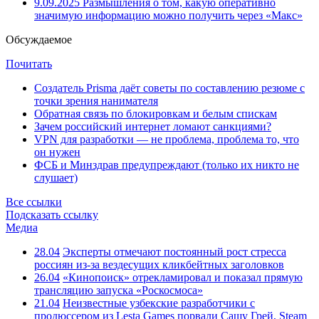
9.09.2025
Размышления о том, какую оперативно
значимую информацию можно получить через «Макс»
Обсуждаемое
Почитать
Создатель Prisma даёт советы по составлению резюме с
точки зрения нанимателя
Обратная связь по блокировкам и белым спискам
Зачем российский интернет ломают санкциями?
VPN для разработки — не проблема, проблема то, что
он нужен
ФСБ и Минздрав предупреждают (только их никто не
слушает)
Все ссылки
Подсказать ссылку
Медиа
28.04
Эксперты отмечают постоянный рост стресса
россиян из-за вездесущих кликбейтных заголовков
26.04
«Кинопоиск» отрекламировал и показал прямую
трансляцию запуска «Роскосмоса»
21.04
Неизвестные узбекские разработчики с
продюссером из Lesta Games порвали Сашу Грей, Steam