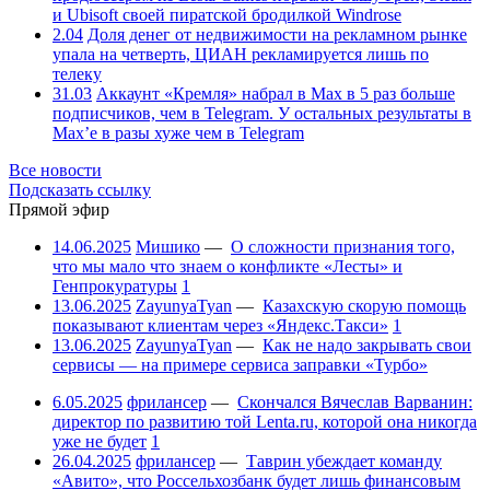
и Ubisoft своей пиратской бродилкой Windrose
2.04
Доля денег от недвижимости на рекламном рынке
упала на четверть, ЦИАН рекламируется лишь по
телеку
31.03
Аккаунт «Кремля» набрал в Max в 5 раз больше
подписчиков, чем в Telegram. У остальных результаты в
Max’е в разы хуже чем в Telegram
Все новости
Подсказать ссылку
Прямой эфир
14.06.2025
Мишико
—
О сложности признания того,
что мы мало что знаем о конфликте «Лесты» и
Генпрокуратуры
1
13.06.2025
ZayunyaTyan
—
Казахскую скорую помощь
показывают клиентам через «Яндекс.Такси»
1
13.06.2025
ZayunyaTyan
—
Как не надо закрывать свои
сервисы — на примере сервиса заправки «Турбо»
6.05.2025
фрилансер
—
Скончался Вячеслав Варванин:
директор по развитию той Lenta.ru, которой она никогда
уже не будет
1
26.04.2025
фрилансер
—
Таврин убеждает команду
«Авито», что Россельхозбанк будет лишь финансовым