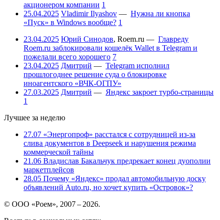
акционером компании
1
25.04.2025
Vladimir Ilyashov
—
Нужна ли кнопка
«Пуск» в Windows вообще?
1
23.04.2025
Юрий Синодов
,
Roem.ru
—
Главреду
Roem.ru заблокировали кошелёк Wallet в Telegram и
пожелали всего хорошего
7
23.04.2025
Дмитрий
—
Telegram исполнил
прошлогоднее решение суда о блокировке
иноагентского «ВЧК-ОГПУ»
27.03.2025
Дмитрий
—
Яндекс закроет турбо-страницы
1
Лучшее за неделю
27.07
«Энергопроф» расстался с сотрудницей из-за
слива документов в Deepseek и нарушения режима
коммерческой тайны
21.06
Владислав Бакальчук предрекает конец дуополии
маркетплейсов
28.05
Почему «Яндекс» продал автомобильную доску
объявлений Auto.ru, но хочет купить «Островок»?
© ООО «Роем», 2007 – 2026.