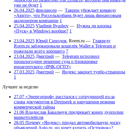
уже не будет
1
26.04.2025
фрилансер
—
Таврин убеждает команду
«Авито», что Россельхозбанк будет лишь финансовым
акционером компании
1
25.04.2025
Vladimir Ilyashov
—
Нужна ли кнопка
«Пуск» в Windows вообще?
1
23.04.2025
Юрий Синодов
,
Roem.ru
—
Главреду
Roem.ru заблокировали кошелёк Wallet в Telegram и
пожелали всего хорошего
7
23.04.2025
Дмитрий
—
Telegram исполнил
прошлогоднее решение суда о блокировке
иноагентского «ВЧК-ОГПУ»
27.03.2025
Дмитрий
—
Яндекс закроет турбо-страницы
1
Лучшее за неделю
27.07
«Энергопроф» расстался с сотрудницей из-за
слива документов в Deepseek и нарушения режима
коммерческой тайны
21.06
Владислав Бакальчук предрекает конец дуополии
маркетплейсов
28.05
Почему «Яндекс» продал автомобильную доску
объявлений Auto.ru, но хочет купить «Островок»?