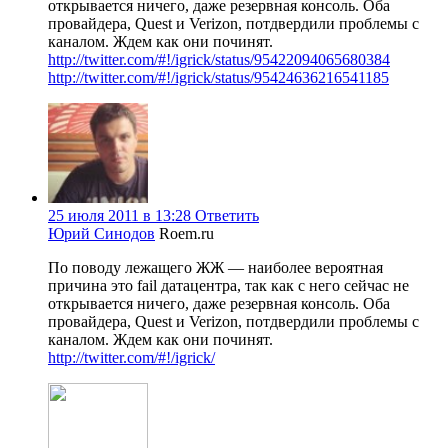
открывается ничего, даже резервная консоль. Оба
провайдера, Quest и Verizon, потдвердили проблемы с
каналом. Ждем как они починят.
http://twitter.com/#!/igrick/status/95422094065680384
http://twitter.com/#!/igrick/status/95424636216541185
25 июля 2011 в 13:28
Ответить
Юрий Синодов
Roem.ru
По поводу лежащего ЖЖ — наиболее вероятная
причина это fail датацентра, так как с него сейчас не
открывается ничего, даже резервная консоль. Оба
провайдера, Quest и Verizon, потдвердили проблемы с
каналом. Ждем как они починят.
http://twitter.com/#!/igrick/