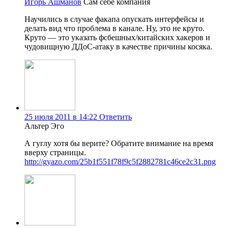
Игорь Ашманов
Сам себе компания
Научились в случае факапа опускать интерфейсы и
делать вид что проблема в канале. Ну, это не круто.
Круто — это указать фсбешных/китайских хакеров и
чудовищную ДДоС-атаку в качестве причины косяка.
25 июля 2011 в 14:22
Ответить
Альтер Эго
А гуглу хотя бы верите? Обратите внимание на время
вверху страницы.
http://gyazo.com/25b1f551f78f9c5f2882781c46ce2c31.png