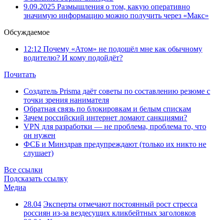
9.09.2025
Размышления о том, какую оперативно
значимую информацию можно получить через «Макс»
Обсуждаемое
12:12
Почему «Атом» не подошёл мне как обычному
водителю? И кому подойдёт?
Почитать
Создатель Prisma даёт советы по составлению резюме с
точки зрения нанимателя
Обратная связь по блокировкам и белым спискам
Зачем российский интернет ломают санкциями?
VPN для разработки — не проблема, проблема то, что
он нужен
ФСБ и Минздрав предупреждают (только их никто не
слушает)
Все ссылки
Подсказать ссылку
Медиа
28.04
Эксперты отмечают постоянный рост стресса
россиян из-за вездесущих кликбейтных заголовков