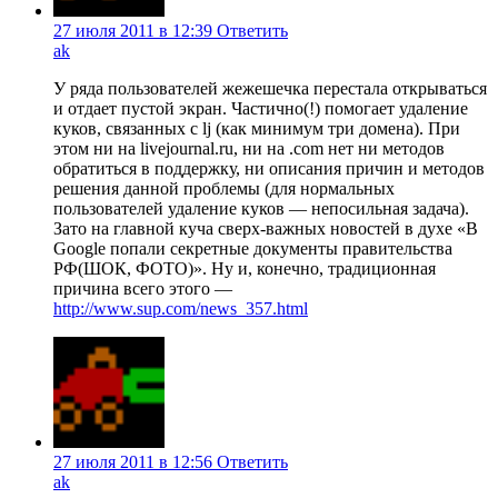
27 июля 2011 в 12:39
Ответить
ak
У ряда пользователей жежешечка перестала открываться
и отдает пустой экран. Частично(!) помогает удаление
куков, связанных с lj (как минимум три домена). При
этом ни на livejournal.ru, ни на .com нет ни методов
обратиться в поддержку, ни описания причин и методов
решения данной проблемы (для нормальных
пользователей удаление куков — непосильная задача).
Зато на главной куча сверх-важных новостей в духе «В
Google попали секретные документы правительства
РФ(ШОК, ФОТО)». Ну и, конечно, традиционная
причина всего этого —
http://www.sup.com/news_357.html
27 июля 2011 в 12:56
Ответить
ak