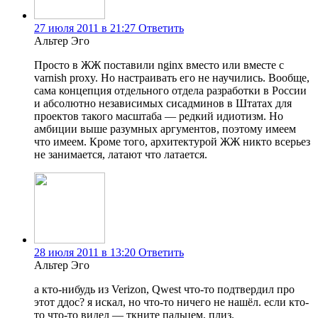
27 июля 2011 в 21:27
Ответить
Альтер Эго
Просто в ЖЖ поставили nginx вместо или вместе с
varnish proxy. Но настраивать его не научились. Вообще,
сама концепция отдельного отдела разработки в России
и абсолютно независимых сисадминов в Штатах для
проектов такого масштаба — редкий идиотизм. Но
амбиции выше разумных аргументов, поэтому имеем
что имеем. Кроме того, архитектурой ЖЖ никто всерьез
не занимается, латают что латается.
28 июля 2011 в 13:20
Ответить
Альтер Эго
а кто-нибудь из Verizon, Qwest что-то подтвердил про
этот ддос? я искал, но что-то ничего не нашёл. если кто-
то что-то видел — ткните пальцем, плиз.