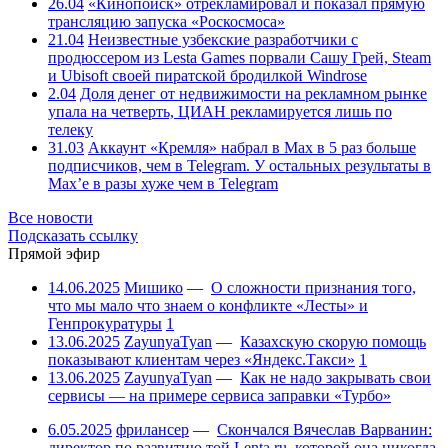
26.04
«Кинопоиск» отрекламировал и показал прямую
трансляцию запуска «Роскосмоса»
21.04
Неизвестные узбекские разработчики с
продюссером из Lesta Games порвали Сашу Грей, Steam
и Ubisoft своей пиратской бродилкой Windrose
2.04
Доля денег от недвижимости на рекламном рынке
упала на четверть, ЦИАН рекламируется лишь по
телеку
31.03
Аккаунт «Кремля» набрал в Max в 5 раз больше
подписчиков, чем в Telegram. У остальных результаты в
Max’е в разы хуже чем в Telegram
Все новости
Подсказать ссылку
Прямой эфир
14.06.2025
Мишико
—
О сложности признания того,
что мы мало что знаем о конфликте «Лесты» и
Генпрокуратуры
1
13.06.2025
ZayunyaTyan
—
Казахскую скорую помощь
показывают клиентам через «Яндекс.Такси»
1
13.06.2025
ZayunyaTyan
—
Как не надо закрывать свои
сервисы — на примере сервиса заправки «Турбо»
6.05.2025
фрилансер
—
Скончался Вячеслав Варванин:
директор по развитию той Lenta.ru, которой она никогда