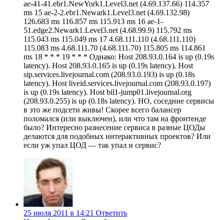
ae-41-41.ebr1.NewYork1.Level3.net (4.69.137.66) 114.357
ms 15 ae-2-2.ebr1.Newark1.Level3.net (4.69.132.98)
126.683 ms 116.857 ms 115.913 ms 16 ae-1-
51.edge2.Newark1.Level3.net (4.68.99.9) 115.792 ms
115.043 ms 115.049 ms 17 4.68.111.110 (4.68.111.110)
115.083 ms 4.68.111.70 (4.68.111.70) 115.805 ms 114.861
ms 18 * * * 19 * * * Однако: Host 208.93.0.164 is up (0.19s
latency). Host 208.93.0.165 is up (0.19s latency). Host
sip.services.livejournal.com (208.93.0.193) is up (0.18s
latency). Host liveid.services.livejournal.com (208.93.0.197)
is up (0.19s latency). Host bil1-jump01.livejournal.org
(208.93.0.255) is up (0.18s latency). НО, соседние сервисы
в это же подсети живы! Скорее всего балансер
поломался (или выключен), или что там на фронтенде
было? Интересно разнесение сервиса в разные ЦОДы
делаются для подобных интерактивных проектов? Или
если уж упал ЦОД — так упал и сервис?
25 июля 2011 в 14:21
Ответить