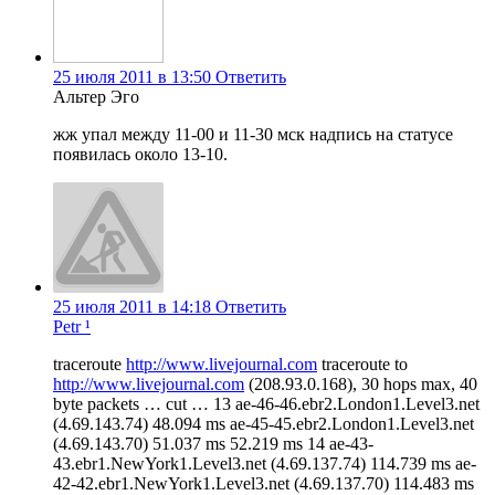
25 июля 2011 в 13:50
Ответить
Альтер Эго
жж упал между 11-00 и 11-30 мск надпись на статусе
появилась около 13-10.
25 июля 2011 в 14:18
Ответить
Petr ¹
traceroute
http://www.livejournal.com
traceroute to
http://www.livejournal.com
(208.93.0.168), 30 hops max, 40
byte packets … cut … 13 ae-46-46.ebr2.London1.Level3.net
(4.69.143.74) 48.094 ms ae-45-45.ebr2.London1.Level3.net
(4.69.143.70) 51.037 ms 52.219 ms 14 ae-43-
43.ebr1.NewYork1.Level3.net (4.69.137.74) 114.739 ms ae-
42-42.ebr1.NewYork1.Level3.net (4.69.137.70) 114.483 ms