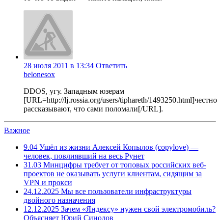
28 июля 2011 в 13:34
Ответить
belonesox
DDOS, угу. Западным юзерам
[URL=http://lj.rossia.org/users/tiphareth/1493250.html]честно
рассказывают, что сами поломали[/URL].
Важное
9.04
Ушёл из жизни Алексей Копылов (copylove) —
человек, повлиявший на весь Рунет
31.03
Минцифры требует от топовых российских веб-
проектов не оказывать услуги клиентам, сидящим за
VPN и прокси
24.12.2025
Мы все пользователи инфраструктуры
двойного назначения
12.12.2025
Зачем «Яндексу» нужен свой электромобиль?
Объясняет Юрий Синодов