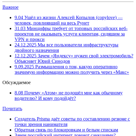
Важное
9.04
Ушёл из жизни Алексей Копылов (copylove) —
человек, повлиявший на весь Рунет
31.03
Минцифры требует от топовых российских веб-
проектов не оказывать услуги клиентам, сидящим за
VPN и прокси
24.12.2025
Мы все пользователи инфраструктуры
двойного назначения
12.12.2025
Зачем «Яндексу» нужен свой электромобиль?
Объясняет Юрий Синодов
9.09.2025
Размышления о том, какую оперативно
значимую информацию можно получить через «Макс»
Обсуждаемое
8.08
Почему «Атом» не подошёл мне как обычному
водителю? И кому подойдёт?
Почитать
Создатель Prisma даёт советы по составлению резюме с
точки зрения нанимателя
Обратная связь по блокировкам и белым спискам
Зачем российский интернет ломают санкциями?