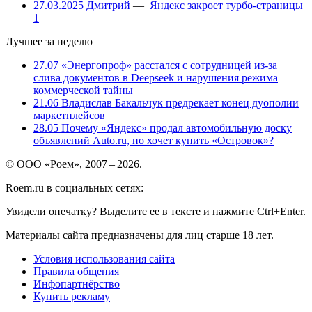
27.03.2025
Дмитрий
—
Яндекс закроет турбо-страницы
1
Лучшее за неделю
27.07
«Энергопроф» расстался с сотрудницей из-за
слива документов в Deepseek и нарушения режима
коммерческой тайны
21.06
Владислав Бакальчук предрекает конец дуополии
маркетплейсов
28.05
Почему «Яндекс» продал автомобильную доску
объявлений Auto.ru, но хочет купить «Островок»?
© ООО «Роем», 2007 – 2026.
Roem.ru в социальных сетях:
Увидели опечатку? Выделите ее в тексте и нажмите Ctrl+Enter.
Материалы сайта предназначены для лиц старше 18 лет.
Условия использования сайта
Правила общения
Инфопартнёрство
Купить рекламу