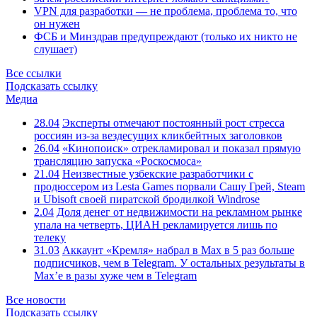
VPN для разработки — не проблема, проблема то, что
он нужен
ФСБ и Минздрав предупреждают (только их никто не
слушает)
Все ссылки
Подсказать ссылку
Медиа
28.04
Эксперты отмечают постоянный рост стресса
россиян из-за вездесущих кликбейтных заголовков
26.04
«Кинопоиск» отрекламировал и показал прямую
трансляцию запуска «Роскосмоса»
21.04
Неизвестные узбекские разработчики с
продюссером из Lesta Games порвали Сашу Грей, Steam
и Ubisoft своей пиратской бродилкой Windrose
2.04
Доля денег от недвижимости на рекламном рынке
упала на четверть, ЦИАН рекламируется лишь по
телеку
31.03
Аккаунт «Кремля» набрал в Max в 5 раз больше
подписчиков, чем в Telegram. У остальных результаты в
Max’е в разы хуже чем в Telegram
Все новости
Подсказать ссылку