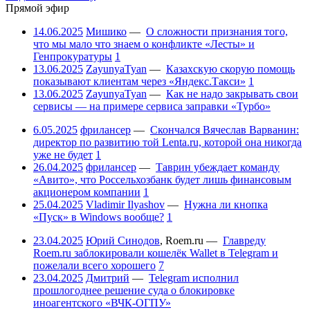
Прямой эфир
14.06.2025
Мишико
—
О сложности признания того,
что мы мало что знаем о конфликте «Лесты» и
Генпрокуратуры
1
13.06.2025
ZayunyaTyan
—
Казахскую скорую помощь
показывают клиентам через «Яндекс.Такси»
1
13.06.2025
ZayunyaTyan
—
Как не надо закрывать свои
сервисы — на примере сервиса заправки «Турбо»
6.05.2025
фрилансер
—
Скончался Вячеслав Варванин:
директор по развитию той Lenta.ru, которой она никогда
уже не будет
1
26.04.2025
фрилансер
—
Таврин убеждает команду
«Авито», что Россельхозбанк будет лишь финансовым
акционером компании
1
25.04.2025
Vladimir Ilyashov
—
Нужна ли кнопка
«Пуск» в Windows вообще?
1
23.04.2025
Юрий Синодов
,
Roem.ru
—
Главреду
Roem.ru заблокировали кошелёк Wallet в Telegram и
пожелали всего хорошего
7
23.04.2025
Дмитрий
—
Telegram исполнил
прошлогоднее решение суда о блокировке
иноагентского «ВЧК-ОГПУ»