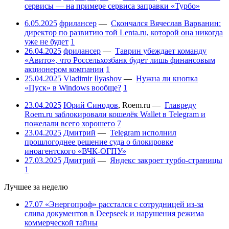
сервисы — на примере сервиса заправки «Турбо»
6.05.2025
фрилансер
—
Скончался Вячеслав Варванин:
директор по развитию той Lenta.ru, которой она никогда
уже не будет
1
26.04.2025
фрилансер
—
Таврин убеждает команду
«Авито», что Россельхозбанк будет лишь финансовым
акционером компании
1
25.04.2025
Vladimir Ilyashov
—
Нужна ли кнопка
«Пуск» в Windows вообще?
1
23.04.2025
Юрий Синодов
,
Roem.ru
—
Главреду
Roem.ru заблокировали кошелёк Wallet в Telegram и
пожелали всего хорошего
7
23.04.2025
Дмитрий
—
Telegram исполнил
прошлогоднее решение суда о блокировке
иноагентского «ВЧК-ОГПУ»
27.03.2025
Дмитрий
—
Яндекс закроет турбо-страницы
1
Лучшее за неделю
27.07
«Энергопроф» расстался с сотрудницей из-за
слива документов в Deepseek и нарушения режима
коммерческой тайны