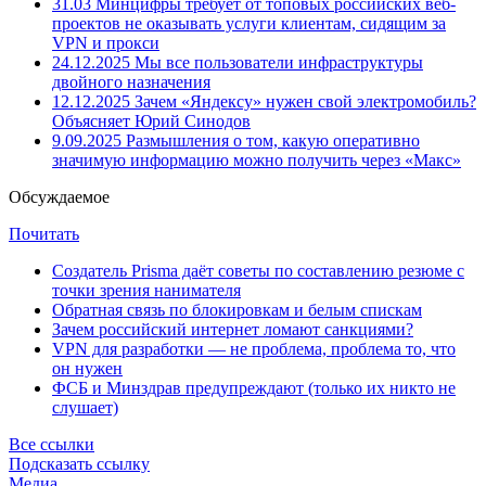
31.03
Минцифры требует от топовых российских веб-
проектов не оказывать услуги клиентам, сидящим за
VPN и прокси
24.12.2025
Мы все пользователи инфраструктуры
двойного назначения
12.12.2025
Зачем «Яндексу» нужен свой электромобиль?
Объясняет Юрий Синодов
9.09.2025
Размышления о том, какую оперативно
значимую информацию можно получить через «Макс»
Обсуждаемое
Почитать
Создатель Prisma даёт советы по составлению резюме с
точки зрения нанимателя
Обратная связь по блокировкам и белым спискам
Зачем российский интернет ломают санкциями?
VPN для разработки — не проблема, проблема то, что
он нужен
ФСБ и Минздрав предупреждают (только их никто не
слушает)
Все ссылки
Подсказать ссылку
Медиа