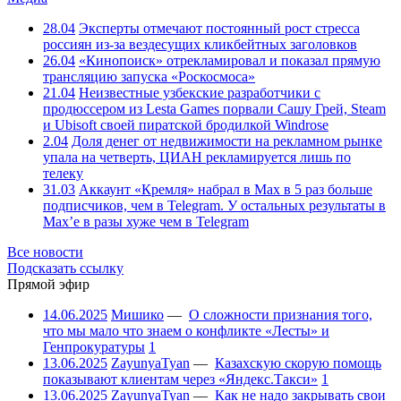
28.04
Эксперты отмечают постоянный рост стресса
россиян из-за вездесущих кликбейтных заголовков
26.04
«Кинопоиск» отрекламировал и показал прямую
трансляцию запуска «Роскосмоса»
21.04
Неизвестные узбекские разработчики с
продюссером из Lesta Games порвали Сашу Грей, Steam
и Ubisoft своей пиратской бродилкой Windrose
2.04
Доля денег от недвижимости на рекламном рынке
упала на четверть, ЦИАН рекламируется лишь по
телеку
31.03
Аккаунт «Кремля» набрал в Max в 5 раз больше
подписчиков, чем в Telegram. У остальных результаты в
Max’е в разы хуже чем в Telegram
Все новости
Подсказать ссылку
Прямой эфир
14.06.2025
Мишико
—
О сложности признания того,
что мы мало что знаем о конфликте «Лесты» и
Генпрокуратуры
1
13.06.2025
ZayunyaTyan
—
Казахскую скорую помощь
показывают клиентам через «Яндекс.Такси»
1
13.06.2025
ZayunyaTyan
—
Как не надо закрывать свои