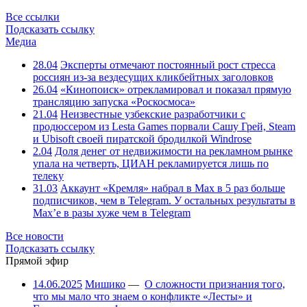
Все ссылки
Подсказать ссылку
Медиа
28.04
Эксперты отмечают постоянный рост стресса
россиян из-за вездесущих кликбейтных заголовков
26.04
«Кинопоиск» отрекламировал и показал прямую
трансляцию запуска «Роскосмоса»
21.04
Неизвестные узбекские разработчики с
продюссером из Lesta Games порвали Сашу Грей, Steam
и Ubisoft своей пиратской бродилкой Windrose
2.04
Доля денег от недвижимости на рекламном рынке
упала на четверть, ЦИАН рекламируется лишь по
телеку
31.03
Аккаунт «Кремля» набрал в Max в 5 раз больше
подписчиков, чем в Telegram. У остальных результаты в
Max’е в разы хуже чем в Telegram
Все новости
Подсказать ссылку
Прямой эфир
14.06.2025
Мишико
—
О сложности признания того,
что мы мало что знаем о конфликте «Лесты» и