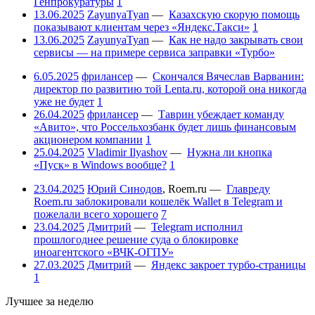
Генпрокуратуры
1
13.06.2025
ZayunyaTyan
—
Казахскую скорую помощь
показывают клиентам через «Яндекс.Такси»
1
13.06.2025
ZayunyaTyan
—
Как не надо закрывать свои
сервисы — на примере сервиса заправки «Турбо»
6.05.2025
фрилансер
—
Скончался Вячеслав Варванин:
директор по развитию той Lenta.ru, которой она никогда
уже не будет
1
26.04.2025
фрилансер
—
Таврин убеждает команду
«Авито», что Россельхозбанк будет лишь финансовым
акционером компании
1
25.04.2025
Vladimir Ilyashov
—
Нужна ли кнопка
«Пуск» в Windows вообще?
1
23.04.2025
Юрий Синодов
,
Roem.ru
—
Главреду
Roem.ru заблокировали кошелёк Wallet в Telegram и
пожелали всего хорошего
7
23.04.2025
Дмитрий
—
Telegram исполнил
прошлогоднее решение суда о блокировке
иноагентского «ВЧК-ОГПУ»
27.03.2025
Дмитрий
—
Яндекс закроет турбо-страницы
1
Лучшее за неделю