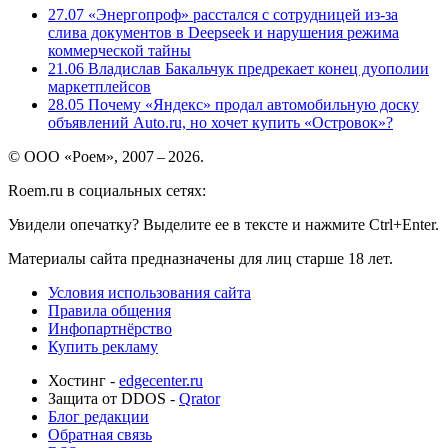
27.07
«Энергопроф» расстался с сотрудницей из-за
слива документов в Deepseek и нарушения режима
коммерческой тайны
21.06
Владислав Бакальчук предрекает конец дуополии
маркетплейсов
28.05
Почему «Яндекс» продал автомобильную доску
объявлений Auto.ru, но хочет купить «Островок»?
© ООО «Роем», 2007 – 2026.
Roem.ru в социальных сетях:
Увидели опечатку? Выделите ее в тексте и нажмите Ctrl+Enter.
Материалы сайта предназначены для лиц старше 18 лет.
Условия использования сайта
Правила общения
Инфопартнёрство
Купить рекламу
Хостинг -
edgecenter.ru
Защита от DDOS -
Qrator
Блог редакции
Обратная связь