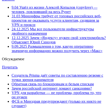
9.04
Ушёл из жизни Алексей Копылов (copylove) —
человек, повлиявший на весь Рунет
31.03
Минцифры требует от топовых российских веб-
проектов не оказывать услуги клиентам, сидящим за
VPN и прокси
24.12.2025
Мы все пользователи инфраструктуры
двойного назначения
12.12.2025
Зачем «Яндексу» нужен свой электромобиль?
Объясняет Юрий Синодов
9.09.2025
Размышления о том, какую оперативно
значимую информацию можно получить через «Макс»
Обсуждаемое
Почитать
Создатель Prisma даёт советы по составлению резюме с
точки зрения нанимателя
Обратная связь по блокировкам и белым спискам
Зачем российский интернет ломают санкциями?
VPN для разработки — не проблема, проблема то, что
он нужен
ФСБ и Минздрав предупреждают (только их никто не
слушает)