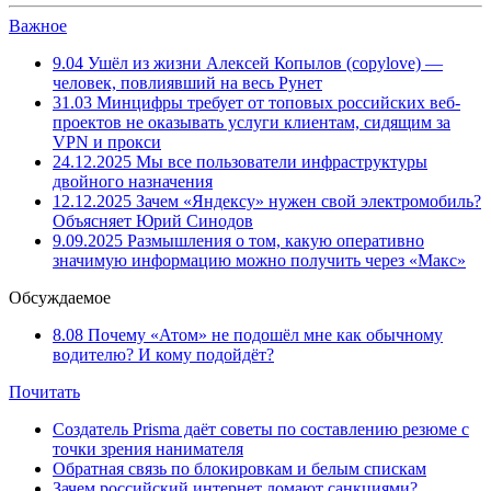
Важное
9.04
Ушёл из жизни Алексей Копылов (copylove) —
человек, повлиявший на весь Рунет
31.03
Минцифры требует от топовых российских веб-
проектов не оказывать услуги клиентам, сидящим за
VPN и прокси
24.12.2025
Мы все пользователи инфраструктуры
двойного назначения
12.12.2025
Зачем «Яндексу» нужен свой электромобиль?
Объясняет Юрий Синодов
9.09.2025
Размышления о том, какую оперативно
значимую информацию можно получить через «Макс»
Обсуждаемое
8.08
Почему «Атом» не подошёл мне как обычному
водителю? И кому подойдёт?
Почитать
Создатель Prisma даёт советы по составлению резюме с
точки зрения нанимателя
Обратная связь по блокировкам и белым спискам
Зачем российский интернет ломают санкциями?