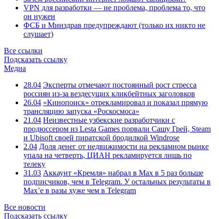
VPN для разработки — не проблема, проблема то, что
он нужен
ФСБ и Минздрав предупреждают (только их никто не
слушает)
Все ссылки
Подсказать ссылку
Медиа
28.04
Эксперты отмечают постоянный рост стресса
россиян из-за вездесущих кликбейтных заголовков
26.04
«Кинопоиск» отрекламировал и показал прямую
трансляцию запуска «Роскосмоса»
21.04
Неизвестные узбекские разработчики с
продюссером из Lesta Games порвали Сашу Грей, Steam
и Ubisoft своей пиратской бродилкой Windrose
2.04
Доля денег от недвижимости на рекламном рынке
упала на четверть, ЦИАН рекламируется лишь по
телеку
31.03
Аккаунт «Кремля» набрал в Max в 5 раз больше
подписчиков, чем в Telegram. У остальных результаты в
Max’е в разы хуже чем в Telegram
Все новости
Подсказать ссылку