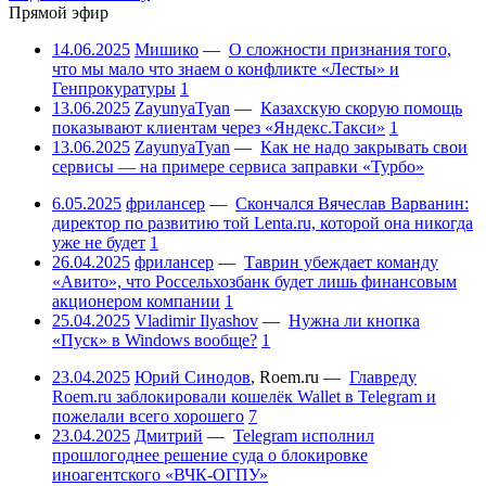
Прямой эфир
14.06.2025
Мишико
—
О сложности признания того,
что мы мало что знаем о конфликте «Лесты» и
Генпрокуратуры
1
13.06.2025
ZayunyaTyan
—
Казахскую скорую помощь
показывают клиентам через «Яндекс.Такси»
1
13.06.2025
ZayunyaTyan
—
Как не надо закрывать свои
сервисы — на примере сервиса заправки «Турбо»
6.05.2025
фрилансер
—
Скончался Вячеслав Варванин:
директор по развитию той Lenta.ru, которой она никогда
уже не будет
1
26.04.2025
фрилансер
—
Таврин убеждает команду
«Авито», что Россельхозбанк будет лишь финансовым
акционером компании
1
25.04.2025
Vladimir Ilyashov
—
Нужна ли кнопка
«Пуск» в Windows вообще?
1
23.04.2025
Юрий Синодов
,
Roem.ru
—
Главреду
Roem.ru заблокировали кошелёк Wallet в Telegram и
пожелали всего хорошего
7
23.04.2025
Дмитрий
—
Telegram исполнил
прошлогоднее решение суда о блокировке
иноагентского «ВЧК-ОГПУ»