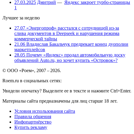
27.03.2025
Дмитрий
—
Яндекс закроет турбо-страницы
1
Лучшее за неделю
27.07
«Энергопроф» расстался с сотрудницей из-за
слива документов в Deepseek и нарушения режима
коммерческой тайны
21.06
Владислав Бакальчук предрекает конец дуополии
маркетплейсов
28.05
Почему «Яндекс» продал автомобильную доску
объявлений Auto.ru, но хочет купить «Островок»?
© ООО «Роем», 2007 – 2026.
Roem.ru в социальных сетях:
Увидели опечатку? Выделите ее в тексте и нажмите Ctrl+Enter.
Материалы сайта предназначены для лиц старше 18 лет.
Условия использования сайта
Правила общения
Инфопартнёрство
Купить рекламу