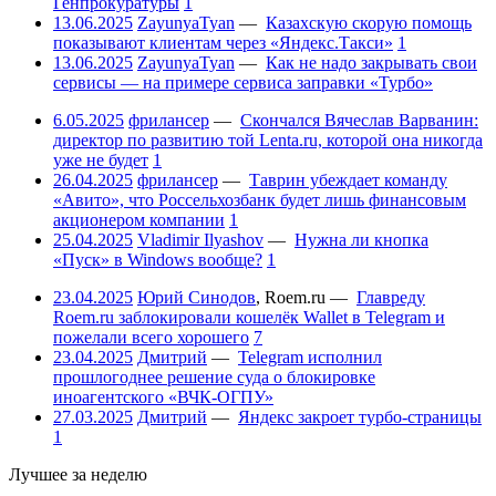
Генпрокуратуры
1
13.06.2025
ZayunyaTyan
—
Казахскую скорую помощь
показывают клиентам через «Яндекс.Такси»
1
13.06.2025
ZayunyaTyan
—
Как не надо закрывать свои
сервисы — на примере сервиса заправки «Турбо»
6.05.2025
фрилансер
—
Скончался Вячеслав Варванин:
директор по развитию той Lenta.ru, которой она никогда
уже не будет
1
26.04.2025
фрилансер
—
Таврин убеждает команду
«Авито», что Россельхозбанк будет лишь финансовым
акционером компании
1
25.04.2025
Vladimir Ilyashov
—
Нужна ли кнопка
«Пуск» в Windows вообще?
1
23.04.2025
Юрий Синодов
,
Roem.ru
—
Главреду
Roem.ru заблокировали кошелёк Wallet в Telegram и
пожелали всего хорошего
7
23.04.2025
Дмитрий
—
Telegram исполнил
прошлогоднее решение суда о блокировке
иноагентского «ВЧК-ОГПУ»
27.03.2025
Дмитрий
—
Яндекс закроет турбо-страницы
1
Лучшее за неделю