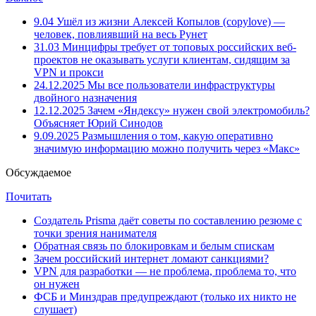
9.04
Ушёл из жизни Алексей Копылов (copylove) —
человек, повлиявший на весь Рунет
31.03
Минцифры требует от топовых российских веб-
проектов не оказывать услуги клиентам, сидящим за
VPN и прокси
24.12.2025
Мы все пользователи инфраструктуры
двойного назначения
12.12.2025
Зачем «Яндексу» нужен свой электромобиль?
Объясняет Юрий Синодов
9.09.2025
Размышления о том, какую оперативно
значимую информацию можно получить через «Макс»
Обсуждаемое
Почитать
Создатель Prisma даёт советы по составлению резюме с
точки зрения нанимателя
Обратная связь по блокировкам и белым спискам
Зачем российский интернет ломают санкциями?
VPN для разработки — не проблема, проблема то, что
он нужен
ФСБ и Минздрав предупреждают (только их никто не
слушает)