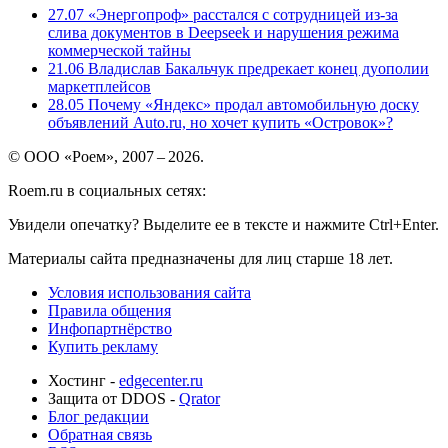
27.07
«Энергопроф» расстался с сотрудницей из-за
слива документов в Deepseek и нарушения режима
коммерческой тайны
21.06
Владислав Бакальчук предрекает конец дуополии
маркетплейсов
28.05
Почему «Яндекс» продал автомобильную доску
объявлений Auto.ru, но хочет купить «Островок»?
© ООО «Роем», 2007 – 2026.
Roem.ru в социальных сетях:
Увидели опечатку? Выделите ее в тексте и нажмите Ctrl+Enter.
Материалы сайта предназначены для лиц старше 18 лет.
Условия использования сайта
Правила общения
Инфопартнёрство
Купить рекламу
Хостинг -
edgecenter.ru
Защита от DDOS -
Qrator
Блог редакции
Обратная связь