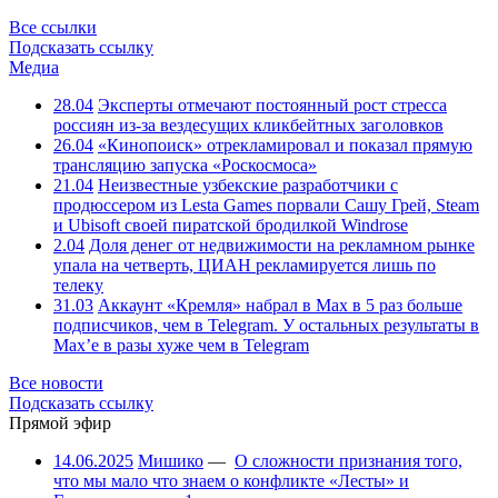
Все ссылки
Подсказать ссылку
Медиа
28.04
Эксперты отмечают постоянный рост стресса
россиян из-за вездесущих кликбейтных заголовков
26.04
«Кинопоиск» отрекламировал и показал прямую
трансляцию запуска «Роскосмоса»
21.04
Неизвестные узбекские разработчики с
продюссером из Lesta Games порвали Сашу Грей, Steam
и Ubisoft своей пиратской бродилкой Windrose
2.04
Доля денег от недвижимости на рекламном рынке
упала на четверть, ЦИАН рекламируется лишь по
телеку
31.03
Аккаунт «Кремля» набрал в Max в 5 раз больше
подписчиков, чем в Telegram. У остальных результаты в
Max’е в разы хуже чем в Telegram
Все новости
Подсказать ссылку
Прямой эфир
14.06.2025
Мишико
—
О сложности признания того,
что мы мало что знаем о конфликте «Лесты» и