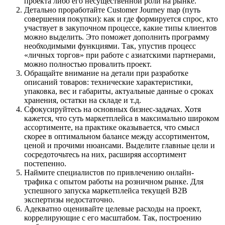
проекта либо его несущественной роли на рынке.
Детально проработайте Customer Journey map (путь
совершения покупки): как и где формируется спрос, кто
участвует в закупочном процессе, какие типы клиентов
можно выделить. Это поможет дополнить программу
необходимыми функциями. Так, упустив процесс
«личных торгов» при работе с азиатскими партнерами,
можно полностью провалить проект.
Обращайте внимание на детали при разработке
описаний товаров: технические характеристики,
упаковка, вес и габариты, актуальные данные о сроках
хранения, остатки на складе и т.д.
Сфокусируйтесь на основных бизнес-задачах. Хотя
кажется, что суть маркетплейса в максимально широком
ассортименте, на практике оказывается, что смысл
скорее в оптимальном балансе между ассортиментом,
ценой и прочими нюансами. Выделите главные цели и
сосредоточьтесь на них, расширяя ассортимент
постепенно.
Наймите специалистов по привлечению онлайн-
трафика с опытом работы на розничном рынке. Для
успешного запуска маркетплейса текущей B2B
экспертизы недостаточно.
Адекватно оценивайте целевые расходы на проект,
коррелирующие с его масштабом. Так, построению