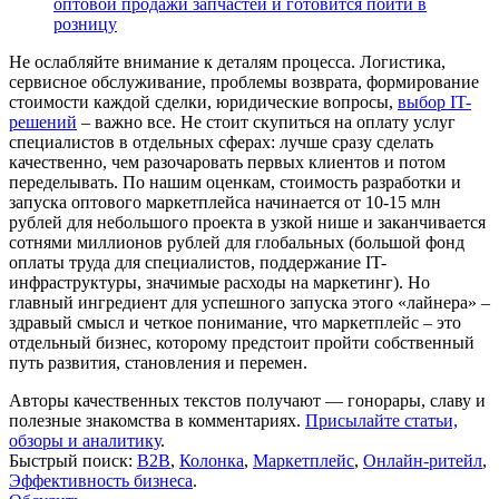
оптовой продажи запчастей и готовится пойти в
розницу
Не ослабляйте внимание к деталям процесса. Логистика,
сервисное обслуживание, проблемы возврата, формирование
стоимости каждой сделки, юридические вопросы,
выбор IT-
решений
– важно все. Не стоит скупиться на оплату услуг
специалистов в отдельных сферах: лучше сразу сделать
качественно, чем разочаровать первых клиентов и потом
переделывать. По нашим оценкам, стоимость разработки и
запуска оптового маркетплейса начинается от 10-15 млн
рублей для небольшого проекта в узкой нише и заканчивается
сотнями миллионов рублей для глобальных (большой фонд
оплаты труда для специалистов, поддержание IT-
инфраструктуры, значимые расходы на маркетинг). Но
главный ингредиент для успешного запуска этого «лайнера» –
здравый смысл и четкое понимание, что маркетплейс – это
отдельный бизнес, которому предстоит пройти собственный
путь развития, становления и перемен.
Авторы качественных текстов получают — гонорары, славу и
полезные знакомства в комментариях.
Присылайте статьи,
обзоры и аналитику
.
Быстрый поиск:
B2B
,
Колонка
,
Маркетплейс
,
Онлайн-ритейл
,
Эффективность бизнеса
.