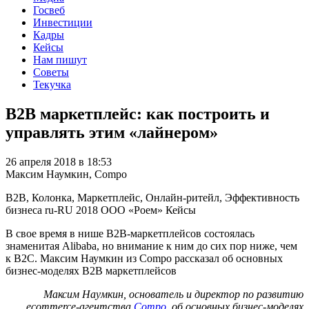
Госвеб
Инвестиции
Кадры
Кейсы
Нам пишут
Советы
Текучка
B2B маркетплейс: как построить и
управлять этим «лайнером»
26 апреля 2018 в 18:53
Максим Наумкин, Compo
B2B, Колонка, Маркетплейс, Онлайн-ритейл, Эффективность
бизнеса
ru-RU
2018
ООО «Роем»
Кейсы
В свое время в нише B2B-маркетплейсов состоялась
знаменитая Alibaba, но внимание к ним до сих пор ниже, чем
к B2C. Максим Наумкин из Compo рассказал об основных
бизнес-моделях B2B маркетплейсов
Максим Наумкин, основатель и директор по развитию
ecommerce-агентства
Compo
,
об основных бизнес-моделях