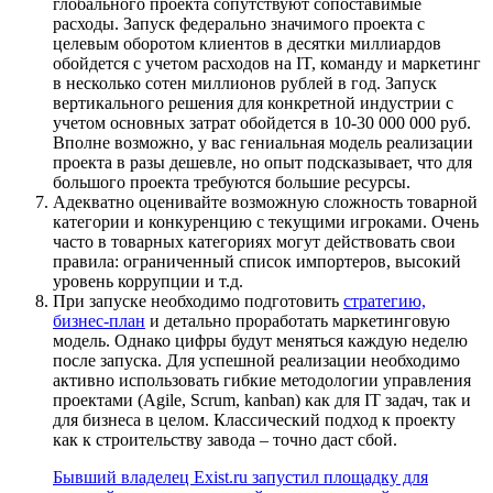
глобального проекта сопутствуют сопоставимые
расходы. Запуск федерально значимого проекта с
целевым оборотом клиентов в десятки миллиардов
обойдется с учетом расходов на IT, команду и маркетинг
в несколько сотен миллионов рублей в год. Запуск
вертикального решения для конкретной индустрии с
учетом основных затрат обойдется в 10-30 000 000 руб.
Вполне возможно, у вас гениальная модель реализации
проекта в разы дешевле, но опыт подсказывает, что для
большого проекта требуются большие ресурсы.
Адекватно оценивайте возможную сложность товарной
категории и конкуренцию с текущими игроками. Очень
часто в товарных категориях могут действовать свои
правила: ограниченный список импортеров, высокий
уровень коррупции и т.д.
При запуске необходимо подготовить
стратегию,
бизнес-план
и детально проработать маркетинговую
модель. Однако цифры будут меняться каждую неделю
после запуска. Для успешной реализации необходимо
активно использовать гибкие методологии управления
проектами (Agile, Scrum, kanban) как для IT задач, так и
для бизнеса в целом. Классический подход к проекту
как к строительству завода – точно даст сбой.
Бывший владелец Exist.ru запустил площадку для