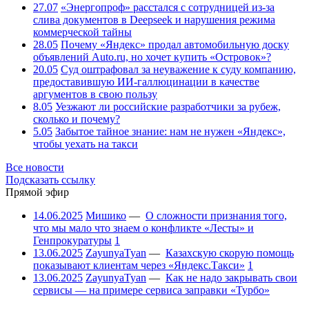
27.07
«Энергопроф» расстался с сотрудницей из-за
слива документов в Deepseek и нарушения режима
коммерческой тайны
28.05
Почему «Яндекс» продал автомобильную доску
объявлений Auto.ru, но хочет купить «Островок»?
20.05
Суд оштрафовал за неуважение к суду компанию,
предоставившую ИИ-галлюцинации в качестве
аргументов в свою пользу
8.05
Уезжают ли российские разработчики за рубеж,
сколько и почему?
5.05
Забытое тайное знание: нам не нужен «Яндекс»,
чтобы уехать на такси
Все новости
Подсказать ссылку
Прямой эфир
14.06.2025
Мишико
—
О сложности признания того,
что мы мало что знаем о конфликте «Лесты» и
Генпрокуратуры
1
13.06.2025
ZayunyaTyan
—
Казахскую скорую помощь
показывают клиентам через «Яндекс.Такси»
1
13.06.2025
ZayunyaTyan
—
Как не надо закрывать свои
сервисы — на примере сервиса заправки «Турбо»