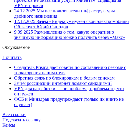
проектов не оказывать услуги клиентам, сидящим за
VPN и прокси
24.12.2025
Мы все пользователи инфраструктуры
двойного назначения
12.12.2025
Зачем «Яндексу» нужен свой электромобиль?
Объясняет Юрий Синодов
9.09.2025
Размышления о том, какую оперативно
значимую информацию можно получить через «Макс»
Обсуждаемое
Почитать
Создатель Prisma даёт советы по составлению резюме с
точки зрения нанимателя
Обратная связь по блокировкам и белым спискам
Зачем российский интернет ломают санкциями?
VPN для разработки — не проблема, проблема то, что
он нужен
ФСБ и Минздрав предупреждают (только их никто не
слушает)
Все ссылки
Подсказать ссылку
Кейсы