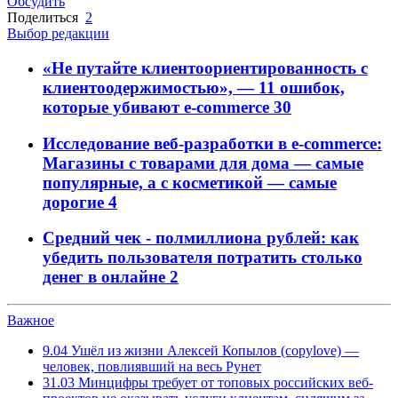
Обсудить
Поделиться
2
Выбор редакции
«Не путайте клиентоориентированность с
клиентоодержимостью», — 11 ошибок,
которые убивают e-commerce
30
Исследование веб-разработки в e-commerce:
Магазины с товарами для дома — самые
популярные, а с косметикой — самые
дорогие
4
Средний чек - полмиллиона рублей: как
убедить пользователя потратить столько
денег в онлайне
2
Важное
9.04
Ушёл из жизни Алексей Копылов (copylove) —
человек, повлиявший на весь Рунет
31.03
Минцифры требует от топовых российских веб-