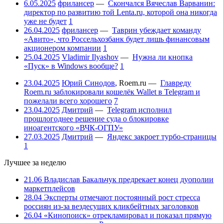
6.05.2025
фрилансер
—
Скончался Вячеслав Варванин:
директор по развитию той Lenta.ru, которой она никогда
уже не будет
1
26.04.2025
фрилансер
—
Таврин убеждает команду
«Авито», что Россельхозбанк будет лишь финансовым
акционером компании
1
25.04.2025
Vladimir Ilyashov
—
Нужна ли кнопка
«Пуск» в Windows вообще?
1
23.04.2025
Юрий Синодов
,
Roem.ru
—
Главреду
Roem.ru заблокировали кошелёк Wallet в Telegram и
пожелали всего хорошего
7
23.04.2025
Дмитрий
—
Telegram исполнил
прошлогоднее решение суда о блокировке
иноагентского «ВЧК-ОГПУ»
27.03.2025
Дмитрий
—
Яндекс закроет турбо-страницы
1
Лучшее за неделю
21.06
Владислав Бакальчук предрекает конец дуополии
маркетплейсов
28.04
Эксперты отмечают постоянный рост стресса
россиян из-за вездесущих кликбейтных заголовков
26.04
«Кинопоиск» отрекламировал и показал прямую