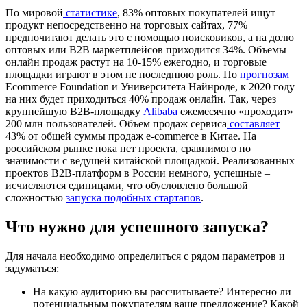
По мировой
статистике
, 83% оптовых покупателей ищут
продукт непосредственно на торговых сайтах, 77%
предпочитают делать это с помощью поисковиков, а на долю
оптовых или B2B маркетплейсов приходится 34%. Объемы
онлайн продаж растут на 10-15% ежегодно, и торговые
площадки играют в этом не последнюю роль. По
прогнозам
Ecommerce Foundation и Университета Найнроде, к 2020 году
на них будет приходиться 40% продаж онлайн. Так, через
крупнейшую B2B-площадку
Alibaba
ежемесячно «проходит»
200 млн пользователей. Объем продаж сервиса
составляет
43% от общей суммы продаж e-commerce в Китае. На
российском рынке пока нет проекта, сравнимого по
значимости с ведущей китайской площадкой. Реализованных
проектов B2B-платформ в России немного, успешные –
исчисляются единицами, что обусловлено большой
сложностью
запуска подобных стартапов
.
Что нужно для успешного запуска?
Для начала необходимо определиться с рядом параметров и
задуматься:
На какую аудиторию вы рассчитываете? Интересно ли
потенциальным покупателям ваше предложение? Какой