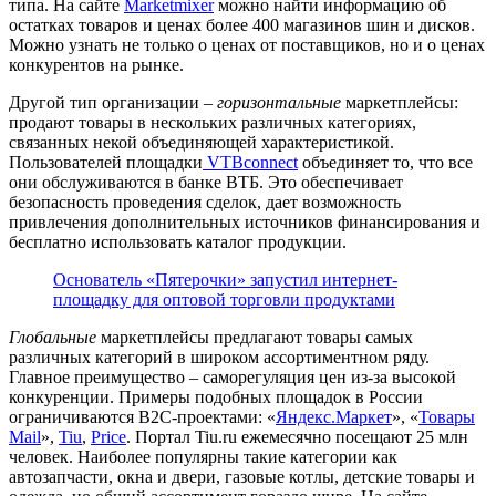
типа. На сайте
Marketmixer
можно найти информацию об
остатках товаров и ценах более 400 магазинов шин и дисков.
Можно узнать не только о ценах от поставщиков, но и о ценах
конкурентов на рынке.
Другой тип организации –
горизонтальные
маркетплейсы:
продают товары в нескольких различных категориях,
связанных некой объединяющей характеристикой.
Пользователей площадки
VTBconnect
объединяет то, что все
они обслуживаются в банке ВТБ. Это обеспечивает
безопасность проведения сделок, дает возможность
привлечения дополнительных источников финансирования и
бесплатно использовать каталог продукции.
Основатель «Пятерочки» запустил интернет-
площадку для оптовой торговли продуктами
Глобальные
маркетплейсы предлагают товары самых
различных категорий в широком ассортиментном ряду.
Главное преимущество – саморегуляция цен из-за высокой
конкуренции. Примеры подобных площадок в России
ограничиваются B2C-проектами: «
Яндекс.Маркет
», «
Товары
Mail
»,
Tiu
,
Price
. Портал Tiu.ru ежемесячно посещают 25 млн
человек. Наиболее популярны такие категории как
автозапчасти, окна и двери, газовые котлы, детские товары и