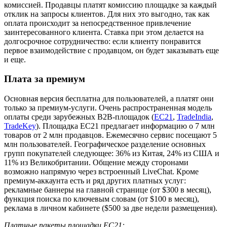
комиссией. Продавцы платят комиссию площадке за каждый
отклик на запросы клиентов. Для них это выгодно, так как
оплата происходит за непосредственное привлечение
заинтересованного клиента. Ставка при этом делается на
долгосрочное сотрудничество: если клиенту понравится
первое взаимодействие с продавцом, он будет заказывать еще
и еще.
Плата за премиум
Основная версия бесплатна для пользователей, а платят они
только за премиум-услуги. Очень распространенная модель
оплаты среди зарубежных B2B-площадок (
EC21
,
TradeIndia
,
TradeKey
). Площадка EC21 предлагает информацию о 7 млн
товаров от 2 млн продавцов. Ежемесячно сервис посещают 5
млн пользователей. Географическое разделение основных
групп покупателей следующее: 36% из Китая, 24% из США и
11% из Великобритании. Общение между сторонами
возможно напрямую через встроенный LiveChat. Кроме
премиум-аккаунта есть и ряд других платных услуг:
рекламные баннеры на главной странице (от $300 в месяц),
функция поиска по ключевым словам (от $100 в месяц),
реклама в личном кабинете ($500 за две недели размещения).
Платные пакеты площадки EC21: