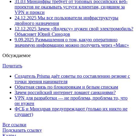
31.03
Минцифры требует от топовых российских веб-
проектов не оказывать услуги клиентам, сидящим за
VPN и прокси
24.12.2025
Мы все пользователи инфраструктуры
двойного назначения
12.12.2025
Зачем «Яндексу» нужен свой электромобиль?
Объясняет Юрий Синодов
9.09.2025
Размышления о том, какую оперативно
значимую информацию можно получить через «Макс»
Обсуждаемое
Почитать
Создатель Prisma даёт советы по составлению резюме с
точки зрения нанимателя
Обратная связь по блокировкам и белым спискам
Зачем российский интернет ломают санкциями?
VPN для разработки — не проблема, проблема то, что
он нужен
ФСБ и Минздрав предупреждают (только их никто не
слушает)
Все ссылки
Подсказать ссылку
Кадры