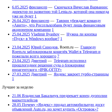
6.05.2025
фрилансер
—
Скончался Вячеслав Варванин:
директор по развитию той Lenta.ru, которой она никогда
уже не будет
1
26.04.2025
фрилансер
—
Таврин убеждает команду
«Авито», что Россельхозбанк будет лишь финансовым
акционером компании
1
25.04.2025
Vladimir Ilyashov
—
Нужна ли кнопка
«Пуск» в Windows вообще?
1
23.04.2025
Юрий Синодов
,
Roem.ru
—
Главреду
Roem.ru заблокировали кошелёк Wallet в Telegram и
пожелали всего хорошего
7
23.04.2025
Дмитрий
—
Telegram исполнил
прошлогоднее решение суда о блокировке
иноагентского «ВЧК-ОГПУ»
27.03.2025
Дмитрий
—
Яндекс закроет турбо-страницы
1
Лучшее за неделю
21.06
Владислав Бакальчук предрекает конец дуополии
маркетплейсов
28.05
Почему «Яндекс» продал автомобильную доску
объявлений Auto.ru, но хочет купить «Островок»?