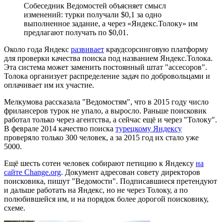
Собеседник Ведомостей объясняет смысл
изменений: турки получали $0,1 за одно
выполненное задание, а через «Яндекс.Толоку» им
предлагают получать по $0,01.
Около года Яндекс
развивает
краудсорсинговую платформу
для проверки качества поиска под названием Яндекс.Толока.
Эта система может заменить постоянный штат "ассесоров".
Толока организует распределение задач по добровольцами и
оплачивает им их участие.
Мелкумова рассказала "Ведомостям", что в 2015 году число
фрилансеров турок не упало, а выросло. Раньше поисковик
работал только через агентства, а сейчас ещё и через "Толоку".
В феврале 2014 качество поиска
турецкому Яндексу
проверяло только 300 человек, а за 2015 год их стало уже
5000.
Ещё шесть сотен человек собирают петицию к Яндексу
на
сайте Change.org
. Документ адресован совету директоров
поисковика, пишут "Ведомости". Подписавшиеся претендуют
и дальше работать на Яндекс, но не через Толоку, а по
полюбившейся им, и на порядок более дорогой поисковику,
схеме.