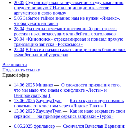
20.05
Суд оштрафовал за неуважение к суду компанию,
предоставившую ИИ-галлюцинации в качестве
аргументов в свою пользу
5.05
Забытое тайное знание: нам не нужен «Яндекс»,
чтобы уехать на такси
28.04
Эксперты отмечают постоянный рост стресса
россиян из-за вездесущих кликбейтных заголовков
26.04
«Кинопоиск» отрекламировал и показал прямую
трансляцию запуска «Роскосмоса»
22.04
В России начали сажать инициаторов блокировок
«Флибусты» и «Рутрекера»
Все новости
Подсказать ссылку
Прямой эфир
14.06.2025
Мишико
—
О сложности признания того,
что мы мало что знаем о конфликте «Лесты» и
Генпрокуратуры
1
13.06.2025
ZayunyaTyan
—
Казахскую скорую помощь
показывают клиентам через «Яндекс.Такси»
1
13.06.2025
ZayunyaTyan
—
Как не надо закрывать свои
сервисы — на примере сервиса заправки «Турбо»
6.05.2025
фрилансер
—
Скончался Вячеслав Варванин: