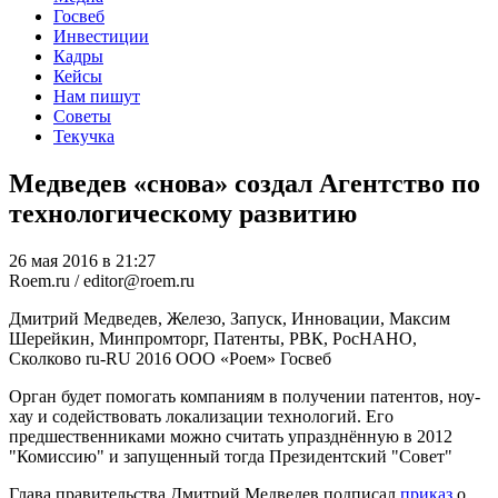
Госвеб
Инвестиции
Кадры
Кейсы
Нам пишут
Советы
Текучка
Медведев «снова» создал Агентство по
технологическому развитию
26 мая 2016 в 21:27
Roem.ru / editor@roem.ru
Дмитрий Медведев, Железо, Запуск, Инновации, Максим
Шерейкин, Минпромторг, Патенты, РВК, РосНАНО,
Сколково
ru-RU
2016
ООО «Роем»
Госвеб
Орган будет помогать компаниям в получении патентов, ноу-
хау и содействовать локализации технологий. Его
предшественниками можно считать упразднённую в 2012
"Комиссию" и запущенный тогда Президентский "Совет"
Глава правительства Дмитрий Медведев подписал
приказ
о