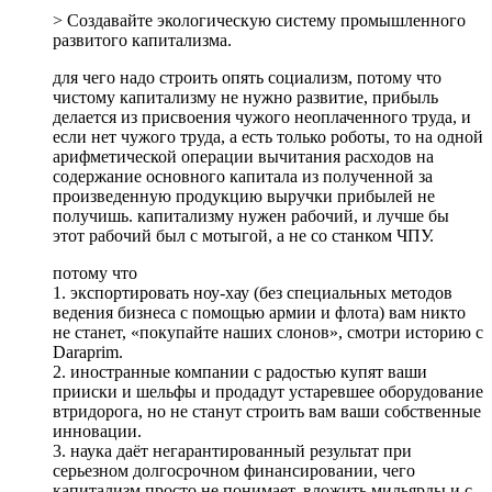
> Создавайте экологическую систему промышленного
развитого капитализма.
для чего надо строить опять социализм, потому что
чистому капитализму не нужно развитие, прибыль
делается из присвоения чужого неоплаченного труда, и
если нет чужого труда, а есть только роботы, то на одной
арифметической операции вычитания расходов на
содержание основного капитала из полученной за
произведенную продукцию выручки прибылей не
получишь. капитализму нужен рабочий, и лучше бы
этот рабочий был с мотыгой, а не со станком ЧПУ.
потому что
1. экспортировать ноу-хау (без специальных методов
ведения бизнеса с помощью армии и флота) вам никто
не станет, «покупайте наших слонов», смотри историю с
Daraprim.
2. иностранные компании с радостью купят ваши
прииски и шельфы и продадут устаревшее оборудование
втридорога, но не станут строить вам ваши собственные
инновации.
3. наука даёт негарантированный результат при
серьезном долгосрочном финансировании, чего
капитализм просто не понимает. вложить мильярды и с