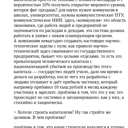
вероятностью 10% получить открытие мирового уровня,
которое фиг продашь? для науки нужен коммунизм в
школах, университетах, нужны коммунистические ПТУ,
коммунистические НИИ. здесь «коммунизм» это область
экономики, где работа людей и предприятий не
оценивается по расходам и доходам. эта система должна
работать в увязке с неким планирующим органом.
4. компаниям невыгодно создавать настоящие научно-
технические заделы с нуля, как правило научно-
технический задел сманивают из государственного
предприятия, бывает что целыми отделами. то есть это
приватизация человеческого капитала с
национализацией убытков на производство этого
капитала — государство людей учило, дало им время и
деньги на разработку, после чего эта разработка с
людьми уплывает и даёт прибыль частнику, который
например прибавил 10 тыщ рублей в месяц каждому
участнику к зарплате. проблема в том, что это у нас это
происходит не системно и запланированно, как у них, а
стихийно и хищнически.
> Хотели строить капитализм? Ну так стройте же
целиком. В чем проблема?
проблема в том, что наши строители находятся в тупике.