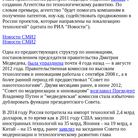
создании Агентства по технологическому развитию. По
словам премьера, агентство "будет помогать компаниям в
получении патентов, ноу-хау, содействовать продвижению в
России проектов, которые направлены на локализацию
технологий" (цитата по РИА "Новости").
Новости СМИ2
Новости СМИ2
Одна из предшествующих структур по инновациям,
постановлением председателя правительства Дмитрия
Медведева,
была упразднена
почти 4 года назад — в августе
2012 года. Правительственная комиссия по высоким
технологиям и инновациям работала с сентября 2008 г., а в
более ранний период ей предшествовал "Совет по
нанотехнологиям". Двумя месяцами ранее, в июне 2012,
"Совет по модернизации и инновациям"
возглавил Президент
Владимир Путин и "медведевская" комиссия стала избыточно
дублировать функции президентского Совета.
В 2014 году Россия потратила на импорт технологий 2,4 млрд
долларов, в то время как в 2011 году США закупили
иностранных технологий на 35 млрд, Япония – на 19 млрд, а
Китай – на 15 млрд, ранее
заявлял
на заседании Совета по
модернизации и технологическому развитию глава