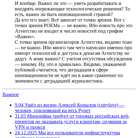
И вообще. Важно ли это — уметь разрабатывать и
внедрять опережающие технологические решения? То
есть, важно ли быть инновационной страной?
Да кто его знает. Всё зависит от точки зрения. Вот с
точки зрения РОЕМа — не важно. Ибо новость про это
Агентство не входит в число новостей под грифом
«Важно».
С точки зрения организаторов Агентства, видимо тоже
— не важно. Ибо много там чего написано именно про
импорт технологий и доступа к деньгам Агентству не
дадут. А кому важно? С учетом отсутствия обсуждения
— никому. Ну, это и правильно. Видимо, уважаемой
публикой считается, что деградация в сфере
инновационности не идёт ни в какое сравнение по
значимости с деградацией журналистики.
Важное
9.04
Ушёл из жизни Алексей Копылов (copylove) —
человек, повлиявший на весь Рунет
31.03
Минцифры требует от топовых российских веб-
проектов не оказывать услуги клиентам, сидящим за
VPN и прокси
24.12.2025
Мы все пользователи инфраструктуры