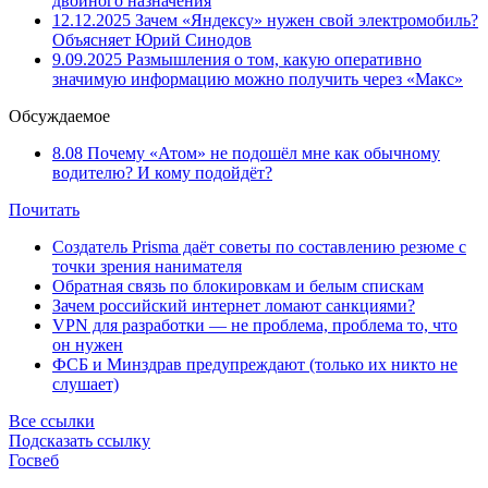
двойного назначения
12.12.2025
Зачем «Яндексу» нужен свой электромобиль?
Объясняет Юрий Синодов
9.09.2025
Размышления о том, какую оперативно
значимую информацию можно получить через «Макс»
Обсуждаемое
8.08
Почему «Атом» не подошёл мне как обычному
водителю? И кому подойдёт?
Почитать
Создатель Prisma даёт советы по составлению резюме с
точки зрения нанимателя
Обратная связь по блокировкам и белым спискам
Зачем российский интернет ломают санкциями?
VPN для разработки — не проблема, проблема то, что
он нужен
ФСБ и Минздрав предупреждают (только их никто не
слушает)
Все ссылки
Подсказать ссылку
Госвеб