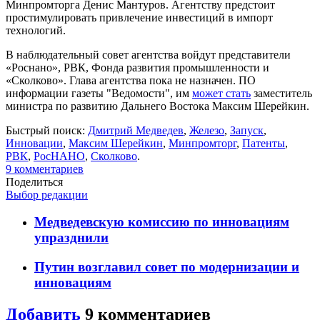
Минпромторга Денис Мантуров. Агентству предстоит
простимулировать привлечение инвестиций в импорт
технологий.
В наблюдательный совет агентства войдут представители
«Роснано», РВК, Фонда развития промышленности и
«Сколково». Глава агентства пока не назначен. ПО
информации газеты "Ведомости", им
может стать
заместитель
министра по развитию Дальнего Востока Максим Шерейкин.
Быстрый поиск:
Дмитрий Медведев
,
Железо
,
Запуск
,
Инновации
,
Максим Шерейкин
,
Минпромторг
,
Патенты
,
РВК
,
РосНАНО
,
Сколково
.
9
комментариев
Поделиться
Выбор редакции
Медведевскую комиссию по инновациям
упразднили
Путин возглавил совет по модернизации и
инновациям
Добавить
9
комментариев