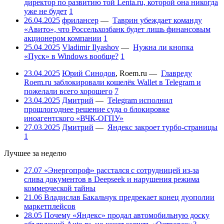
директор по развитию той Lenta.ru, которой она никогда
уже не будет
1
26.04.2025
фрилансер
—
Таврин убеждает команду
«Авито», что Россельхозбанк будет лишь финансовым
акционером компании
1
25.04.2025
Vladimir Ilyashov
—
Нужна ли кнопка
«Пуск» в Windows вообще?
1
23.04.2025
Юрий Синодов
,
Roem.ru
—
Главреду
Roem.ru заблокировали кошелёк Wallet в Telegram и
пожелали всего хорошего
7
23.04.2025
Дмитрий
—
Telegram исполнил
прошлогоднее решение суда о блокировке
иноагентского «ВЧК-ОГПУ»
27.03.2025
Дмитрий
—
Яндекс закроет турбо-страницы
1
Лучшее за неделю
27.07
«Энергопроф» расстался с сотрудницей из-за
слива документов в Deepseek и нарушения режима
коммерческой тайны
21.06
Владислав Бакальчук предрекает конец дуополии
маркетплейсов
28.05
Почему «Яндекс» продал автомобильную доску