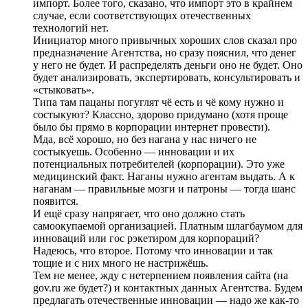
импорт. Более того, сказано, что импорт это в крайнем
случае, если соответствующих отечественных
технологий нет.
Инициатор много привычных хороших слов сказал про
предназначение Агентства, но сразу пояснил, что денег
у него не будет. И распределять деньги оно не будет. Оно
будет анализировать, экспертировать, консультировать и
«стыковать».
Типа там пацаны погуглят чё есть и чё кому нужно и
состыкуют? Классно, здорово придумано (хотя проще
было бы прямо в корпорации интернет провести).
Мда, всё хорошо, но без нагана у нас ничего не
состыкуешь. Особенно — инновации и их
потенциальных потребителей (корпорации). Это уже
медицинский факт. Наганы нужно агентам выдать. А к
наганам — правильные мозги и патроны — тогда шанс
появится.
И ещё сразу напрягает, что оно должно стать
самоокупаемой организацией. Платным шлагбаумом для
инноваций или гос рэкетиром для корпораций?
Надеюсь, что второе. Потому что инновации и так
тощие и с них много не настрижёшь.
Тем не менее, жду с нетерпением появления сайта (на
gov.ru же будет?) и контактных данных Агентства. Будем
предлагать отечественные инновации — надо же как-то