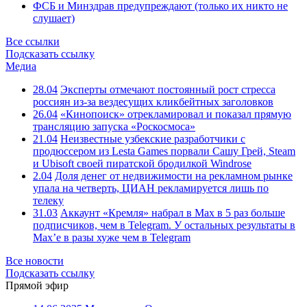
ФСБ и Минздрав предупреждают (только их никто не
слушает)
Все ссылки
Подсказать ссылку
Медиа
28.04
Эксперты отмечают постоянный рост стресса
россиян из-за вездесущих кликбейтных заголовков
26.04
«Кинопоиск» отрекламировал и показал прямую
трансляцию запуска «Роскосмоса»
21.04
Неизвестные узбекские разработчики с
продюссером из Lesta Games порвали Сашу Грей, Steam
и Ubisoft своей пиратской бродилкой Windrose
2.04
Доля денег от недвижимости на рекламном рынке
упала на четверть, ЦИАН рекламируется лишь по
телеку
31.03
Аккаунт «Кремля» набрал в Max в 5 раз больше
подписчиков, чем в Telegram. У остальных результаты в
Max’е в разы хуже чем в Telegram
Все новости
Подсказать ссылку
Прямой эфир