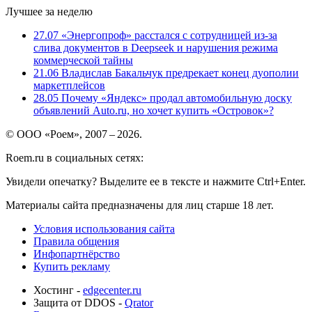
Лучшее за неделю
27.07
«Энергопроф» расстался с сотрудницей из-за
слива документов в Deepseek и нарушения режима
коммерческой тайны
21.06
Владислав Бакальчук предрекает конец дуополии
маркетплейсов
28.05
Почему «Яндекс» продал автомобильную доску
объявлений Auto.ru, но хочет купить «Островок»?
© ООО «Роем», 2007 – 2026.
Roem.ru в социальных сетях:
Увидели опечатку? Выделите ее в тексте и нажмите Ctrl+Enter.
Материалы сайта предназначены для лиц старше 18 лет.
Условия использования сайта
Правила общения
Инфопартнёрство
Купить рекламу
Хостинг -
edgecenter.ru
Защита от DDOS -
Qrator