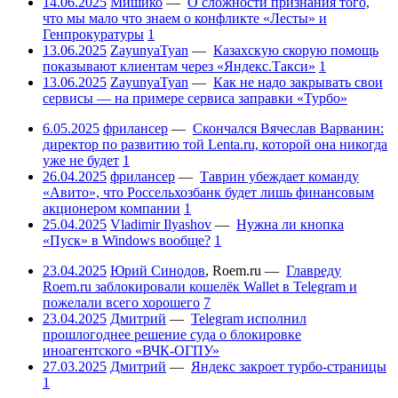
14.06.2025
Мишико
—
О сложности признания того,
что мы мало что знаем о конфликте «Лесты» и
Генпрокуратуры
1
13.06.2025
ZayunyaTyan
—
Казахскую скорую помощь
показывают клиентам через «Яндекс.Такси»
1
13.06.2025
ZayunyaTyan
—
Как не надо закрывать свои
сервисы — на примере сервиса заправки «Турбо»
6.05.2025
фрилансер
—
Скончался Вячеслав Варванин:
директор по развитию той Lenta.ru, которой она никогда
уже не будет
1
26.04.2025
фрилансер
—
Таврин убеждает команду
«Авито», что Россельхозбанк будет лишь финансовым
акционером компании
1
25.04.2025
Vladimir Ilyashov
—
Нужна ли кнопка
«Пуск» в Windows вообще?
1
23.04.2025
Юрий Синодов
,
Roem.ru
—
Главреду
Roem.ru заблокировали кошелёк Wallet в Telegram и
пожелали всего хорошего
7
23.04.2025
Дмитрий
—
Telegram исполнил
прошлогоднее решение суда о блокировке
иноагентского «ВЧК-ОГПУ»
27.03.2025
Дмитрий
—
Яндекс закроет турбо-страницы
1