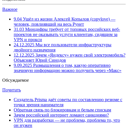
Важное
9.04
Ушёл из жизни Алексей Копылов (copylove) —
человек, повлиявший на весь Рунет
31.03
Минцифры требует от топовых российских веб-
проектов не оказывать услуги клиентам, сидящим за
VPN и прокси
24.12.2025
Мы все пользователи инфраструктуры
двойного назначения
12.12.2025
Зачем «Яндексу» нужен свой электромобиль?
Объясняет Юрий Синодов
9.09.2025
Размышления о том, какую оперативно
значимую информацию можно получить через «Макс»
Обсуждаемое
Почитать
Создатель Prisma даёт советы по составлению резюме с
точки зрения нанимателя
Обратная связь по блокировкам и белым спискам
Зачем российский интернет ломают санкциями?
VPN для разработки — не проблема, проблема то, что
он нужен