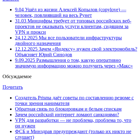
9.04
Ушёл из жизни Алексей Копылов (copylove) —
человек, повлиявший на весь Рунет
31.03
Минцифры требует от топовых российских веб-
проектов не оказывать услуги клиентам, сидящим за
VPN и прокси
24.12.2025
Мы все пользователи инфраструктуры
двойного назначения
12.12.2025
Зачем «Яндексу» нужен свой электромобиль?
Объясняет Юрий Синодов
9.09.2025
Размышления о том, какую оперативно
значимую информацию можно получить через «Макс»
Обсуждаемое
Почитать
Создатель Prisma даёт советы по составлению резюме с
точки зрения нанимателя
Обратная связь по блокировкам и белым спискам
Зачем российский интернет ломают санкциями?
VPN для разработки — не проблема, проблема то, что
он нужен
ФСБ и Минздрав предупреждают (только их никто не
слушает)