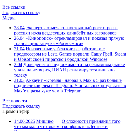
Все ссылки
Подсказать ссылку
Медиа
28.04
Эксперты отмечают постоянный рост стресса
россиян из-за вездесущих кликбейтных заголовков
26.04
«Кинопоиск» отрекламировал и показал прямую
трансляцию запуска «Роскосмоса»
21.04
Неизвестные узбекские разработчики с
продюссером из Lesta Games порвали Сашу Грей, Steam
и Ubisoft своей пиратской бродилкой Windrose
2.04
Доля денег от недвижимости на рекламном рынке
упала на четверть, ЦИАН рекламируется лишь по
телеку
31.03
Аккаунт «Кремля» набрал в Max в 5 раз больше
подписчиков, чем в Telegram. У остальных результаты в
Max’е в разы хуже чем в Telegram
Все новости
Подсказать ссылку
Прямой эфир
14.06.2025
Мишико
—
О сложности признания того,
что мы мало что знаем о конфликте «Лесты» и