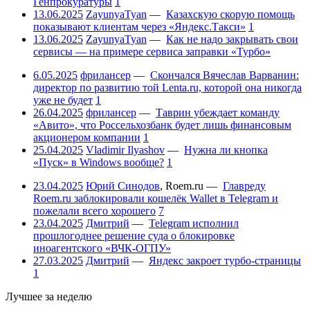
Генпрокуратуры
1
13.06.2025
ZayunyaTyan
—
Казахскую скорую помощь
показывают клиентам через «Яндекс.Такси»
1
13.06.2025
ZayunyaTyan
—
Как не надо закрывать свои
сервисы — на примере сервиса заправки «Турбо»
6.05.2025
фрилансер
—
Скончался Вячеслав Варванин:
директор по развитию той Lenta.ru, которой она никогда
уже не будет
1
26.04.2025
фрилансер
—
Таврин убеждает команду
«Авито», что Россельхозбанк будет лишь финансовым
акционером компании
1
25.04.2025
Vladimir Ilyashov
—
Нужна ли кнопка
«Пуск» в Windows вообще?
1
23.04.2025
Юрий Синодов
,
Roem.ru
—
Главреду
Roem.ru заблокировали кошелёк Wallet в Telegram и
пожелали всего хорошего
7
23.04.2025
Дмитрий
—
Telegram исполнил
прошлогоднее решение суда о блокировке
иноагентского «ВЧК-ОГПУ»
27.03.2025
Дмитрий
—
Яндекс закроет турбо-страницы
1
Лучшее за неделю