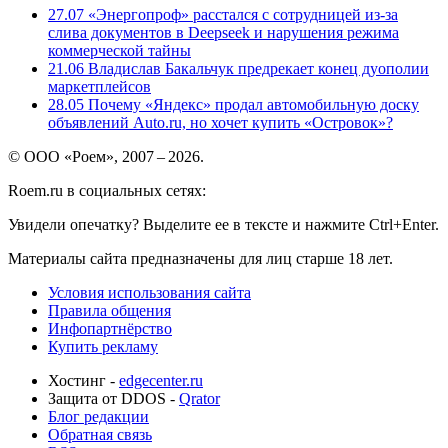
27.07
«Энергопроф» расстался с сотрудницей из-за
слива документов в Deepseek и нарушения режима
коммерческой тайны
21.06
Владислав Бакальчук предрекает конец дуополии
маркетплейсов
28.05
Почему «Яндекс» продал автомобильную доску
объявлений Auto.ru, но хочет купить «Островок»?
© ООО «Роем», 2007 – 2026.
Roem.ru в социальных сетях:
Увидели опечатку? Выделите ее в тексте и нажмите Ctrl+Enter.
Материалы сайта предназначены для лиц старше 18 лет.
Условия использования сайта
Правила общения
Инфопартнёрство
Купить рекламу
Хостинг -
edgecenter.ru
Защита от DDOS -
Qrator
Блог редакции
Обратная связь