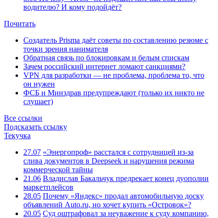
водителю? И кому подойдёт?
Почитать
Создатель Prisma даёт советы по составлению резюме с
точки зрения нанимателя
Обратная связь по блокировкам и белым спискам
Зачем российский интернет ломают санкциями?
VPN для разработки — не проблема, проблема то, что
он нужен
ФСБ и Минздрав предупреждают (только их никто не
слушает)
Все ссылки
Подсказать ссылку
Текучка
27.07
«Энергопроф» расстался с сотрудницей из-за
слива документов в Deepseek и нарушения режима
коммерческой тайны
21.06
Владислав Бакальчук предрекает конец дуополии
маркетплейсов
28.05
Почему «Яндекс» продал автомобильную доску
объявлений Auto.ru, но хочет купить «Островок»?
20.05
Суд оштрафовал за неуважение к суду компанию,