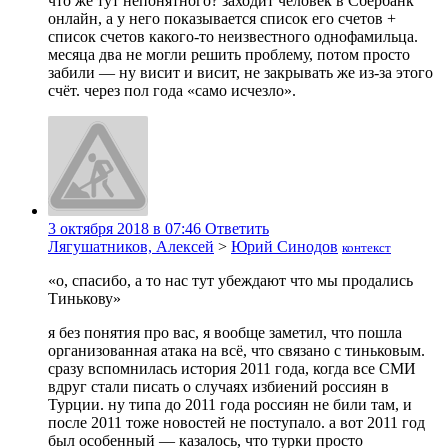
что же тут непонятного? заходит человек в Сбербанк
онлайн, а у него показывается список его счетов +
список счетов какого-то неизвестного однофамильца.
месяца два не могли решить проблему, потом просто
забили — ну висит и висит, не закрывать же из-за этого
счёт. через пол года «само исчезло».
3 октября 2018 в 07:46
Ответить
Лягушатников, Алексей
>
Юрий Синодов
контекст
«о, спасибо, а то нас тут убеждают что мы продались
Тинькову»
я без понятия про вас, я вообще заметил, что пошла
организованная атака на всё, что связано с тиньковым.
сразу вспомнилась история 2011 года, когда все СМИ
вдруг стали писать о случаях избиений россиян в
Турции. ну типа до 2011 года россиян не били там, и
после 2011 тоже новостей не поступало. а вот 2011 год
был особенный — казалось, что турки просто