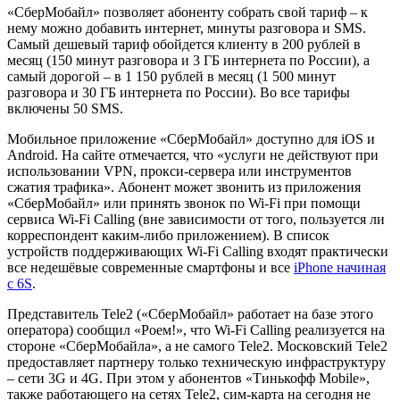
«СберМобайл» позволяет абоненту собрать свой тариф – к
нему можно добавить интернет, минуты разговора и SMS.
Самый дешевый тариф обойдется клиенту в 200 рублей в
месяц (150 минут разговора и 3 ГБ интернета по России), а
самый дорогой – в 1 150 рублей в месяц (1 500 минут
разговора и 30 ГБ интернета по России). Во все тарифы
включены 50 SMS.
Мобильное приложение «СберМобайл» доступно для iOS и
Android. На сайте отмечается, что «услуги не действуют при
использовании VPN, прокси-сервера или инструментов
сжатия трафика». Абонент может звонить из приложения
«СберМобайл» или принять звонок по Wi-Fi при помощи
сервиса Wi-Fi Calling (вне зависимости от того, пользуется ли
корреспондент каким-либо приложением). В список
устройств поддерживающих Wi-Fi Calling входят практически
все недешёвые современные смартфоны и все
iPhone начиная
с 6S
.
Представитель Tele2 («СберМобайл» работает на базе этого
оператора) сообщил «Роем!», что Wi-Fi Calling реализуется на
стороне «СберМобайла», а не самого Tele2. Московский Tele2
предоставляет партнеру только техническую инфраструктуру
– сети 3G и 4G. При этом у абонентов «Тинькофф Mobile»,
также работающего на сетях Tele2, сим-карта на сегодня не