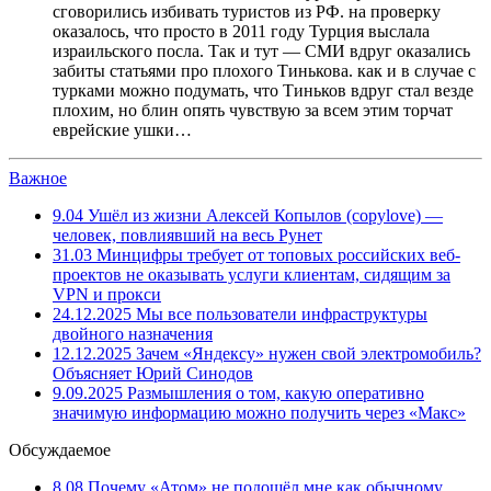
сговорились избивать туристов из РФ. на проверку
оказалось, что просто в 2011 году Турция выслала
израильского посла. Так и тут — СМИ вдруг оказались
забиты статьями про плохого Тинькова. как и в случае с
турками можно подумать, что Тиньков вдруг стал везде
плохим, но блин опять чувствую за всем этим торчат
еврейские ушки…
Важное
9.04
Ушёл из жизни Алексей Копылов (copylove) —
человек, повлиявший на весь Рунет
31.03
Минцифры требует от топовых российских веб-
проектов не оказывать услуги клиентам, сидящим за
VPN и прокси
24.12.2025
Мы все пользователи инфраструктуры
двойного назначения
12.12.2025
Зачем «Яндексу» нужен свой электромобиль?
Объясняет Юрий Синодов
9.09.2025
Размышления о том, какую оперативно
значимую информацию можно получить через «Макс»
Обсуждаемое
8.08
Почему «Атом» не подошёл мне как обычному