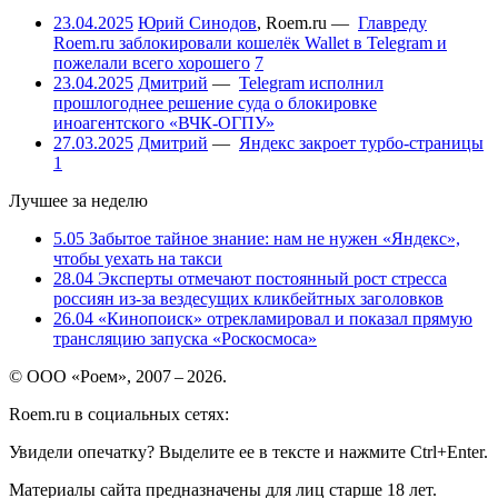
23.04.2025
Юрий Синодов
,
Roem.ru
—
Главреду
Roem.ru заблокировали кошелёк Wallet в Telegram и
пожелали всего хорошего
7
23.04.2025
Дмитрий
—
Telegram исполнил
прошлогоднее решение суда о блокировке
иноагентского «ВЧК-ОГПУ»
27.03.2025
Дмитрий
—
Яндекс закроет турбо-страницы
1
Лучшее за неделю
5.05
Забытое тайное знание: нам не нужен «Яндекс»,
чтобы уехать на такси
28.04
Эксперты отмечают постоянный рост стресса
россиян из-за вездесущих кликбейтных заголовков
26.04
«Кинопоиск» отрекламировал и показал прямую
трансляцию запуска «Роскосмоса»
© ООО «Роем», 2007 – 2026.
Roem.ru в социальных сетях:
Увидели опечатку? Выделите ее в тексте и нажмите Ctrl+Enter.
Материалы сайта предназначены для лиц старше 18 лет.