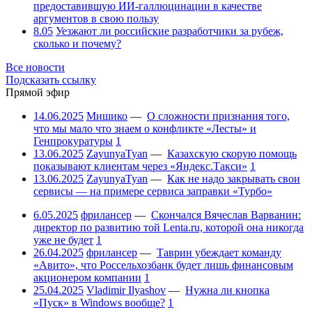
предоставившую ИИ-галлюцинации в качестве
аргументов в свою пользу
8.05
Уезжают ли российские разработчики за рубеж,
сколько и почему?
Все новости
Подсказать ссылку
Прямой эфир
14.06.2025
Мишико
—
О сложности признания того,
что мы мало что знаем о конфликте «Лесты» и
Генпрокуратуры
1
13.06.2025
ZayunyaTyan
—
Казахскую скорую помощь
показывают клиентам через «Яндекс.Такси»
1
13.06.2025
ZayunyaTyan
—
Как не надо закрывать свои
сервисы — на примере сервиса заправки «Турбо»
6.05.2025
фрилансер
—
Скончался Вячеслав Варванин:
директор по развитию той Lenta.ru, которой она никогда
уже не будет
1
26.04.2025
фрилансер
—
Таврин убеждает команду
«Авито», что Россельхозбанк будет лишь финансовым
акционером компании
1
25.04.2025
Vladimir Ilyashov
—
Нужна ли кнопка
«Пуск» в Windows вообще?
1