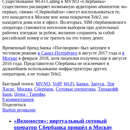
Существование Wi-Fi Calling в MVNO «Сбербанка»
существенно расширяет возможную аудиторию абонентов: во-
первых, связью «Сбермобайла» смогут воспользоваться те,
кто находится в Москве вне зоны покрытия Tele2, но
находятся дома или в офисе. Во-вторых, SIM сбербанковского
оператора становится неплохим выбором при длительных
рабочих поездках за рубеж, желании сохранить за собой
российский номер и не тратить на это тонну денег.
Временный бренд банка «Поговорим» был запущен в
тестовом режиме
в Санкт-Петербурге
в августе 2017 года и
в
Москве
в феврале 2018, хотя лицензия получена еще в августе
2016 года. Представители Сбербанка не исключают в
дальнейшем использование инфраструктуры других
операторов, а не только Tele2.
Быстрый поиск:
MVNO
,
VoIP
,
Wi-Fi
,
Банки
,
Запуск
,
Лев
Хасис
,
Москва
,
Сбербанк
,
Сотовые операторы
,
Тинькофф
Банк
,
Цены / Тарифы
.
8
комментариев
Поделиться
Выбор редакции
«Ведомости»: виртуальный сотовый
оператор Сбербанка пришёл в Москву