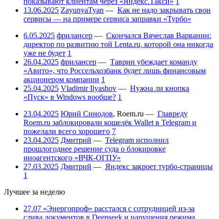
показывают клиентам через «Яндекс.Такси»
1
13.06.2025
ZayunyaTyan
—
Как не надо закрывать свои
сервисы — на примере сервиса заправки «Турбо»
6.05.2025
фрилансер
—
Скончался Вячеслав Варванин:
директор по развитию той Lenta.ru, которой она никогда
уже не будет
1
26.04.2025
фрилансер
—
Таврин убеждает команду
«Авито», что Россельхозбанк будет лишь финансовым
акционером компании
1
25.04.2025
Vladimir Ilyashov
—
Нужна ли кнопка
«Пуск» в Windows вообще?
1
23.04.2025
Юрий Синодов
,
Roem.ru
—
Главреду
Roem.ru заблокировали кошелёк Wallet в Telegram и
пожелали всего хорошего
7
23.04.2025
Дмитрий
—
Telegram исполнил
прошлогоднее решение суда о блокировке
иноагентского «ВЧК-ОГПУ»
27.03.2025
Дмитрий
—
Яндекс закроет турбо-страницы
1
Лучшее за неделю
27.07
«Энергопроф» расстался с сотрудницей из-за
слива документов в Deepseek и нарушения режима