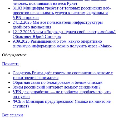
человек, повлиявший на весь Рунет
31.03
Минцифры требует от топовых российских веб-
проектов не оказывать услуги клиентам, сидящим за
VPN и прокси
24.12.2025
Мы все пользователи инфраструктуры
двойного назначения
12.12.2025
Зачем «Яндексу» нужен свой электромобиль?
Объясняет Юрий Синодов
9.09.2025
Размышления о том, какую оперативно
значимую информацию можно получить через «Макс»
Обсуждаемое
Почитать
Создатель Prisma даёт советы по составлению резюме с
точки зрения нанимателя
Обратная связь по блокировкам и белым спискам
Зачем российский интернет ломают санкциями?
VPN для разработки — не проблема, проблема то, что
он нужен
ФСБ и Минздрав предупреждают (только их никто не
слушает)
Все ссылки