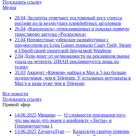
Подсказать ссылку
Медиа
28.04
Эксперты отмечают постоянный рост стресса
россиян из-за вездесущих кликбейтных заголовков
26.04
«Кинопоиск» отрекламировал и показал прямую
трансляцию запуска «Роскосмоса»
21.04
Неизвестные узбекские разработчики с
продюссером из Lesta Games порвали Сашу Грей, Steam
и Ubisoft своей пиратской бродилкой Windrose
2.04
Доля денег от недвижимости на рекламном рынке
упала на четверть, ЦИАН рекламируется лишь по
телеку
31.03
Аккаунт «Кремля» набрал в Max в 5 раз больше
подписчиков, чем в Telegram. У остальных результаты в
Max’е в разы хуже чем в Telegram
Все новости
Подсказать ссылку
Прямой эфир
14.06.2025
Мишико
—
О сложности признания того,
что мы мало что знаем о конфликте «Лесты» и
Генпрокуратуры
1
13.06.2025
ZayunyaTyan
—
Казахскую скорую помощь