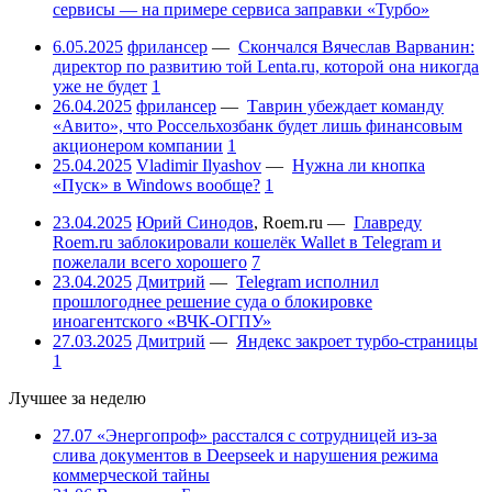
сервисы — на примере сервиса заправки «Турбо»
6.05.2025
фрилансер
—
Скончался Вячеслав Варванин:
директор по развитию той Lenta.ru, которой она никогда
уже не будет
1
26.04.2025
фрилансер
—
Таврин убеждает команду
«Авито», что Россельхозбанк будет лишь финансовым
акционером компании
1
25.04.2025
Vladimir Ilyashov
—
Нужна ли кнопка
«Пуск» в Windows вообще?
1
23.04.2025
Юрий Синодов
,
Roem.ru
—
Главреду
Roem.ru заблокировали кошелёк Wallet в Telegram и
пожелали всего хорошего
7
23.04.2025
Дмитрий
—
Telegram исполнил
прошлогоднее решение суда о блокировке
иноагентского «ВЧК-ОГПУ»
27.03.2025
Дмитрий
—
Яндекс закроет турбо-страницы
1
Лучшее за неделю
27.07
«Энергопроф» расстался с сотрудницей из-за
слива документов в Deepseek и нарушения режима
коммерческой тайны