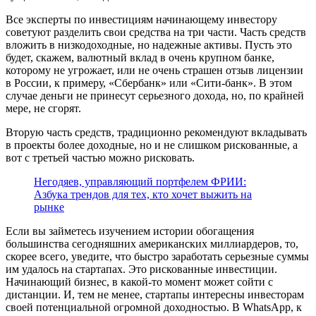
Все эксперты по инвестициям начинающему инвестору
советуют разделить свои средства на три части. Часть средств
вложить в низкодоходные, но надежные активы. Пусть это
будет, скажем, валютный вклад в очень крупном банке,
которому не угрожает, или не очень страшен отзыв лицензии
в России, к примеру, «Сбербанк» или «Сити-банк». В этом
случае деньги не принесут серьезного дохода, но, по крайней
мере, не сгорят.
Вторую часть средств, традиционно рекомендуют вкладывать
в проекты более доходные, но и не слишком рискованные, а
вот с третьей частью можно рисковать.
Негодяев, управляющий портфелем ФРИИ:
Азбука трендов для тех, кто хочет выжить на
рынке
Если вы займетесь изучением истории обогащения
большинства сегодняшних американских миллиардеров, то,
скорее всего, уведите, что быстро заработать серьезные суммы
им удалось на стартапах. Это рискованные инвестиции.
Начинающий бизнес, в какой-то момент может сойти с
дистанции. И, тем не менее, стартапы интересны инвесторам
своей потенциальной огромной доходностью. В WhatsApp, к