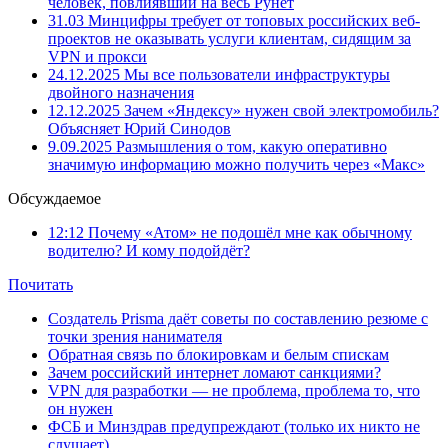
человек, повлиявший на весь Рунет
31.03
Минцифры требует от топовых российских веб-
проектов не оказывать услуги клиентам, сидящим за
VPN и прокси
24.12.2025
Мы все пользователи инфраструктуры
двойного назначения
12.12.2025
Зачем «Яндексу» нужен свой электромобиль?
Объясняет Юрий Синодов
9.09.2025
Размышления о том, какую оперативно
значимую информацию можно получить через «Макс»
Обсуждаемое
12:12
Почему «Атом» не подошёл мне как обычному
водителю? И кому подойдёт?
Почитать
Создатель Prisma даёт советы по составлению резюме с
точки зрения нанимателя
Обратная связь по блокировкам и белым спискам
Зачем российский интернет ломают санкциями?
VPN для разработки — не проблема, проблема то, что
он нужен
ФСБ и Минздрав предупреждают (только их никто не
слушает)