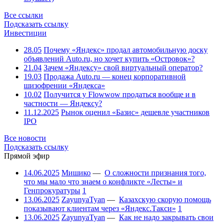
Все ссылки
Подсказать ссылку
Инвестиции
28.05
Почему «Яндекс» продал автомобильную доску
объявлений Auto.ru, но хочет купить «Островок»?
21.04
Зачем «Яндексу» свой виртуальный оператор?
19.03
Продажа Auto.ru — конец корпоративной
шизофрении «Яндекса»
10.02
Получится у Flowwow продаться вообще и в
частности — Яндексу?
11.12.2025
Рынок оценил «Базис» дешевле участников
IPO
Все новости
Подсказать ссылку
Прямой эфир
14.06.2025
Мишико
—
О сложности признания того,
что мы мало что знаем о конфликте «Лесты» и
Генпрокуратуры
1
13.06.2025
ZayunyaTyan
—
Казахскую скорую помощь
показывают клиентам через «Яндекс.Такси»
1
13.06.2025
ZayunyaTyan
—
Как не надо закрывать свои