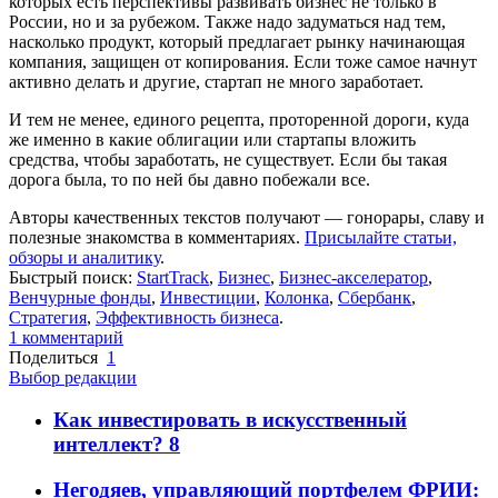
которых есть перспективы развивать бизнес не только в
России, но и за рубежом. Также надо задуматься над тем,
насколько продукт, который предлагает рынку начинающая
компания, защищен от копирования. Если тоже самое начнут
активно делать и другие, стартап не много заработает.
И тем не менее, единого рецепта, проторенной дороги, куда
же именно в какие облигации или стартапы вложить
средства, чтобы заработать, не существует. Если бы такая
дорога была, то по ней бы давно побежали все.
Авторы качественных текстов получают — гонорары, славу и
полезные знакомства в комментариях.
Присылайте статьи,
обзоры и аналитику
.
Быстрый поиск:
StartTrack
,
Бизнес
,
Бизнес-акселератор
,
Венчурные фонды
,
Инвестиции
,
Колонка
,
Сбербанк
,
Стратегия
,
Эффективность бизнеса
.
1
комментарий
Поделиться
1
Выбор редакции
Как инвестировать в искусственный
интеллект?
8
Негодяев, управляющий портфелем ФРИИ: