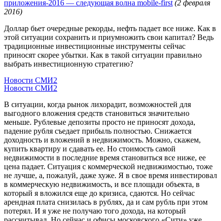
приложения-2016 — следующая волна mobile-first
(2 февраля
2016)
Доллар бьет очередные рекорды, нефть падает все ниже. Как в
этой ситуации сохранить и приумножить свои капитал? Ведь
традиционные инвестиционные инструменты сейчас
приносят скорее убытки. Как в такой ситуации правильно
выбрать инвестиционную стратегию?
Новости СМИ2
Новости СМИ2
В ситуации, когда рынок лихорадит, возможностей для
выгодного вложения средств становиться значительно
меньше. Рублевые депозиты просто не приносят дохода,
падение рубля съедает прибыль полностью. Снижается
доходность и вложений в недвижимость. Можно, скажем,
купить квартиру и сдавать ее. Но стоимость самой
недвижимости в последние время становиться все ниже, ее
цена падает. Ситуация с коммерческой недвижимостью, тоже
не лучше, а, пожалуй, даже хуже. Я в свое время инвестировал
в коммерческую недвижимость, и все площади объекта, в
который я вложился еще до кризиса, сдаются. Но сейчас
арендная плата снизилась в рублях, да и сам рубль при этом
потерял. И я уже не получаю того дохода, на который
рассчитывал. Но сейчас и офисы московского «Сити» уже