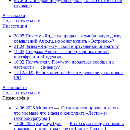
ФСБ и Минздрав предупреждают (только их никто не
слушает)
Все ссылки
Подсказать ссылку
Инвестиции
28.05
Почему «Яндекс» продал автомобильную доску
объявлений Auto.ru, но хочет купить «Островок»?
21.04
Зачем «Яндексу» свой виртуальный оператор?
19.03
Продажа Auto.ru — конец корпоративной
шизофрении «Яндекса»
10.02
Получится у Flowwow продаться вообще и в
частности — Яндексу?
11.12.2025
Рынок оценил «Базис» дешевле участников
IPO
Все новости
Подсказать ссылку
Прямой эфир
14.06.2025
Мишико
—
О сложности признания того,
что мы мало что знаем о конфликте «Лесты» и
Генпрокуратуры
1
13.06.2025
ZayunyaTyan
—
Казахскую скорую помощь
показывают клиентам через «Яндекс.Такси»
1