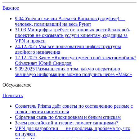
Важное
9.04
Ушёл из жизни Алексей Копылов (copylove) —
человек, повлиявший на весь Рунет
31.03
Минцифры требует от топовых российских веб-
проектов не оказывать услуги клиентам, сидящим за
VPN и прокси
24.12.2025
Мы все пользователи инфраструктуры
двойного назначения
12.12.2025
Зачем «Яндексу» нужен свой электромобиль?
Объясняет Юрий Синодов
9.09.2025
Размышления о том, какую оперативно
значимую информацию можно получить через «Макс»
Обсуждаемое
Почитать
Создатель Prisma даёт советы по составлению резюме с
точки зрения нанимателя
Обратная связь по блокировкам и белым спискам
Зачем российский интернет ломают санкциями?
VPN для разработки — не проблема, проблема то, что
он нужен