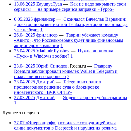
13.06.2025
ZayunyaTyan
—
Как не надо закрывать свои
сервисы — на примере сервиса заправки «Турбо»
6.05.2025
фрилансер
—
Скончался Вячеслав Варванин:
директор по развитию той Lenta.ru, которой она никогда
уже не будет
1
26.04.2025
фрилансер
—
Таврин убеждает команду
«Авито», что Россельхозбанк будет лишь финансовым
акционером компании
1
25.04.2025
Vladimir Ilyashov
—
Нужна ли кнопка
«Пуск» в Windows вообще?
1
23.04.2025
Юрий Синодов
,
Roem.ru
—
Главреду
Roem.ru заблокировали кошелёк Wallet в Telegram и
пожелали всего хорошего
7
23.04.2025
Дмитрий
—
Telegram исполнил
прошлогоднее решение суда о блокировке
иноагентского «ВЧК-ОГПУ»
27.03.2025
Дмитрий
—
Яндекс закроет турбо-страницы
1
Лучшее за неделю
27.07
«Энергопроф» расстался с сотрудницей из-за
слива документов в Deepseek и нарушения режима