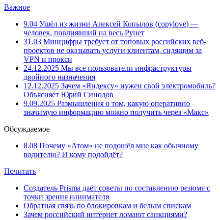
Важное
9.04
Ушёл из жизни Алексей Копылов (copylove) —
человек, повлиявший на весь Рунет
31.03
Минцифры требует от топовых российских веб-
проектов не оказывать услуги клиентам, сидящим за
VPN и прокси
24.12.2025
Мы все пользователи инфраструктуры
двойного назначения
12.12.2025
Зачем «Яндексу» нужен свой электромобиль?
Объясняет Юрий Синодов
9.09.2025
Размышления о том, какую оперативно
значимую информацию можно получить через «Макс»
Обсуждаемое
8.08
Почему «Атом» не подошёл мне как обычному
водителю? И кому подойдёт?
Почитать
Создатель Prisma даёт советы по составлению резюме с
точки зрения нанимателя
Обратная связь по блокировкам и белым спискам
Зачем российский интернет ломают санкциями?