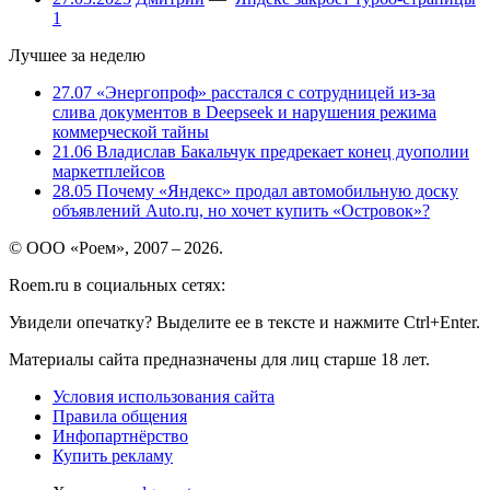
1
Лучшее за неделю
27.07
«Энергопроф» расстался с сотрудницей из-за
слива документов в Deepseek и нарушения режима
коммерческой тайны
21.06
Владислав Бакальчук предрекает конец дуополии
маркетплейсов
28.05
Почему «Яндекс» продал автомобильную доску
объявлений Auto.ru, но хочет купить «Островок»?
© ООО «Роем», 2007 – 2026.
Roem.ru в социальных сетях:
Увидели опечатку? Выделите ее в тексте и нажмите Ctrl+Enter.
Материалы сайта предназначены для лиц старше 18 лет.
Условия использования сайта
Правила общения
Инфопартнёрство
Купить рекламу