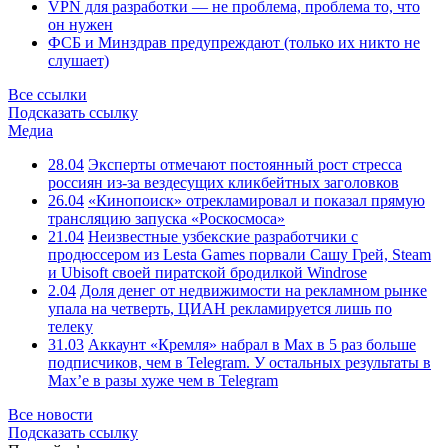
VPN для разработки — не проблема, проблема то, что
он нужен
ФСБ и Минздрав предупреждают (только их никто не
слушает)
Все ссылки
Подсказать ссылку
Медиа
28.04
Эксперты отмечают постоянный рост стресса
россиян из-за вездесущих кликбейтных заголовков
26.04
«Кинопоиск» отрекламировал и показал прямую
трансляцию запуска «Роскосмоса»
21.04
Неизвестные узбекские разработчики с
продюссером из Lesta Games порвали Сашу Грей, Steam
и Ubisoft своей пиратской бродилкой Windrose
2.04
Доля денег от недвижимости на рекламном рынке
упала на четверть, ЦИАН рекламируется лишь по
телеку
31.03
Аккаунт «Кремля» набрал в Max в 5 раз больше
подписчиков, чем в Telegram. У остальных результаты в
Max’е в разы хуже чем в Telegram
Все новости
Подсказать ссылку