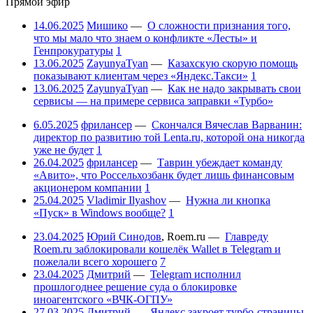
Прямой эфир
14.06.2025
Мишико
—
О сложности признания того,
что мы мало что знаем о конфликте «Лесты» и
Генпрокуратуры
1
13.06.2025
ZayunyaTyan
—
Казахскую скорую помощь
показывают клиентам через «Яндекс.Такси»
1
13.06.2025
ZayunyaTyan
—
Как не надо закрывать свои
сервисы — на примере сервиса заправки «Турбо»
6.05.2025
фрилансер
—
Скончался Вячеслав Варванин:
директор по развитию той Lenta.ru, которой она никогда
уже не будет
1
26.04.2025
фрилансер
—
Таврин убеждает команду
«Авито», что Россельхозбанк будет лишь финансовым
акционером компании
1
25.04.2025
Vladimir Ilyashov
—
Нужна ли кнопка
«Пуск» в Windows вообще?
1
23.04.2025
Юрий Синодов
,
Roem.ru
—
Главреду
Roem.ru заблокировали кошелёк Wallet в Telegram и
пожелали всего хорошего
7
23.04.2025
Дмитрий
—
Telegram исполнил
прошлогоднее решение суда о блокировке
иноагентского «ВЧК-ОГПУ»
27.03.2025
Дмитрий
—
Яндекс закроет турбо-страницы