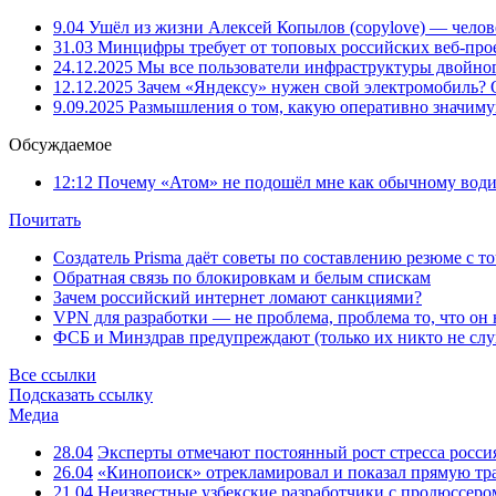
9.04
Ушёл из жизни Алексей Копылов (copylove) — челов
31.03
Минцифры требует от топовых российских веб-прое
24.12.2025
Мы все пользователи инфраструктуры двойног
12.12.2025
Зачем «Яндексу» нужен свой электромобиль?
9.09.2025
Размышления о том, какую оперативно значим
Обсуждаемое
12:12
Почему «Атом» не подошёл мне как обычному води
Почитать
Создатель Prisma даёт советы по составлению резюме с т
Обратная связь по блокировкам и белым спискам
Зачем российский интернет ломают санкциями?
VPN для разработки — не проблема, проблема то, что он
ФСБ и Минздрав предупреждают (только их никто не слу
Все ссылки
Подсказать ссылку
Медиа
28.04
Эксперты отмечают постоянный рост стресса росси
26.04
«Кинопоиск» отрекламировал и показал прямую тр
21.04
Неизвестные узбекские разработчики с продюссером