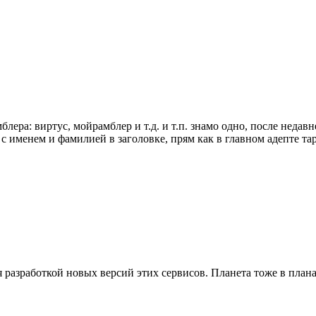
ра: виртус, мойрамблер и т.д. и т.п. знамо одно, после недавнег
u/», с именем и фамилией в заголовке, прям как в главном адепте 
азработкой новых версий этих сервисов. Планета тоже в планах