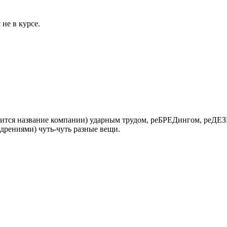
не в курсе.
дится название компании) ударным трудом, реБРЕДингом, реДЕЗ
рениями) чуть-чуть разные вещи.