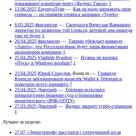
показывают клиентам через «Яндекс.Такси»
1
13.06.2025
ZayunyaTyan
—
Как не надо закрывать свои
сервисы — на примере сервиса заправки «Турбо»
6.05.2025
фрилансер
—
Скончался Вячеслав Варванин:
директор по развитию той Lenta.ru, которой она никогда
уже не будет
1
26.04.2025
фрилансер
—
Таврин убеждает команду
«Авито», что Россельхозбанк будет лишь финансовым
акционером компании
1
25.04.2025
Vladimir Ilyashov
—
Нужна ли кнопка
«Пуск» в Windows вообще?
1
23.04.2025
Юрий Синодов
,
Roem.ru
—
Главреду
Roem.ru заблокировали кошелёк Wallet в Telegram и
пожелали всего хорошего
7
23.04.2025
Дмитрий
—
Telegram исполнил
прошлогоднее решение суда о блокировке
иноагентского «ВЧК-ОГПУ»
27.03.2025
Дмитрий
—
Яндекс закроет турбо-страницы
1
Лучшее за неделю
27.07
«Энергопроф» расстался с сотрудницей из-за