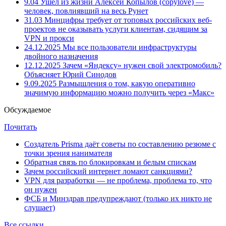
9.04
Ушёл из жизни Алексей Копылов (copylove) —
человек, повлиявший на весь Рунет
31.03
Минцифры требует от топовых российских веб-
проектов не оказывать услуги клиентам, сидящим за
VPN и прокси
24.12.2025
Мы все пользователи инфраструктуры
двойного назначения
12.12.2025
Зачем «Яндексу» нужен свой электромобиль?
Объясняет Юрий Синодов
9.09.2025
Размышления о том, какую оперативно
значимую информацию можно получить через «Макс»
Обсуждаемое
Почитать
Создатель Prisma даёт советы по составлению резюме с
точки зрения нанимателя
Обратная связь по блокировкам и белым спискам
Зачем российский интернет ломают санкциями?
VPN для разработки — не проблема, проблема то, что
он нужен
ФСБ и Минздрав предупреждают (только их никто не
слушает)
Все ссылки