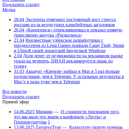
Подсказать ссылку
Медиа
28.04
Эксперты отмечают постоянный рост стресса
россиян из-за вездесущих кликбейтных заголовков
26.04
«Кинопоиск» отрекламировал и показал прямую
трансляцию запуска «Роскосмоса»
21.04
Неизвестные узбекские разработчики с
продюссером из Lesta Games порвали Сашу Грей, Steam
и Ubisoft своей пиратской бродилкой Windrose
2.04
Доля денег от недвижимости на рекламном рынке
упала на четверть, ЦИАН рекламируется лишь по
телеку
31.03
Аккаунт «Кремля» набрал в Max в 5 раз больше
подписчиков, чем в Telegram. У остальных результаты в
Max’е в разы хуже чем в Telegram
Все новости
Подсказать ссылку
Прямой эфир
14.06.2025
Мишико
—
О сложности признания того,
что мы мало что знаем о конфликте «Лесты» и
Генпрокуратуры
1
13.06.2025
ZayunyaTyan
—
Казахскую скорую помощь