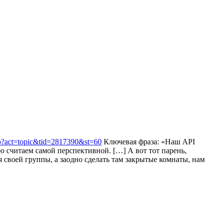
php?act=topic&tid=2817390&st=60
Ключевая фраза: «Наш API
ю считаем самой перспективной. […] А вот тот парень,
 своей группы, а заодно сделать там закрытые комнаты, нам