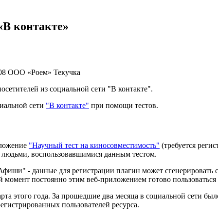
«В контакте»
08
ООО «Роем»
Текучка
сетителей из социальной сети "В контакте".
циальной сети
"В контакте"
при помощи тестов.
иложение
"Научный тест на киносовместимость"
(требуется реги
и людьми, воспользовавшимися данным тестом.
 "Афиши" - данные для регистрации плагин может сгенерировать с
й момент постоянно этим веб-приложением готово пользоваться 
арта этого года. За прошедшие два месяца в социальной сети б
егистрированных пользователей ресурса.