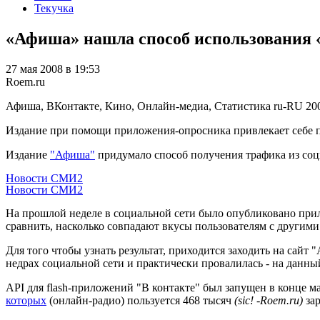
Текучка
«Афиша» нашла способ использования 
27 мая 2008 в 19:53
Roem.ru
Афиша, ВКонтакте, Кино, Онлайн-медиа, Статистика
ru-RU
20
Издание при помощи приложения-опросника привлекает себе по
Издание
"Афиша"
придумало способ получения трафика из со
Новости СМИ2
Новости СМИ2
На прошлой неделе в социальной сети было опубликовано пр
сравнить, насколько совпадают вкусы пользователям с другим
Для того чтобы узнать результат, приходится заходить на сайт
недрах социальной сети и практически провалилась - на данны
API для flash-приложений "В контакте" был запущен в конце м
которых
(онлайн-радио) пользуется 468 тысяч
(sic! -Roem.ru)
зар