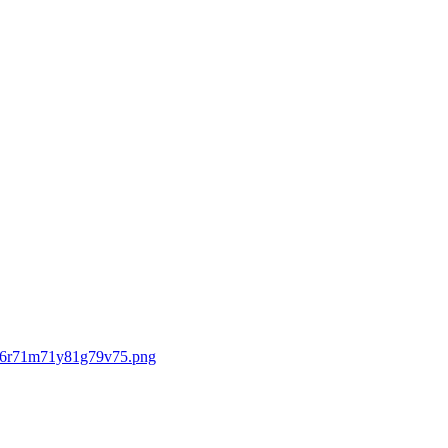
c66r71m71y81g79v75.png