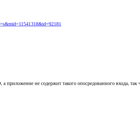
?act=s&mid=11541318&id=92181
 а приложение не содержит такого опосредованного входа, так ч