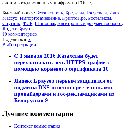
систем государственным шифром по ГОСТу.
Быстрый поиск:
Безопасность
,
Браузеры
,
Госуслуги
,
Илья
Массух
,
Импортозамещение
,
КриптоПро
,
Ростелеком
,
Спутник
,
ФСБ
,
Шпионаж
,
Электронный документооборот
,
Яндекс.Браузер
.
10
комментариев
Поделиться
2
Выбор редакции
С 1 января 2016 Казахстан будет
перехватывать весь HTTPS-трафик с
помощью корневого сертификата
10
Яндекс.Браузер первым защитился от
подмены DNS-ответов преступниками,
провайдерами и гос-рекламщиками из
Белоруссии
9
Лучшие комментарии
Контекст комментария