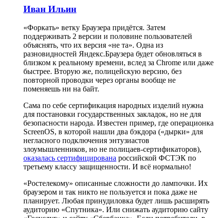
Иван Ильин
«Форкать» ветку Браузера придётся. Затем
поддерживать 2 версии и половине пользователей
объяснять, что их версия «не та». Одна из
разновидностей Яндекс.Браузера будет обновляться в
близком к реальному времени, вслед за Chrome или даже
быстрее. Вторую же, полицейскую версию, без
повторной проводки через органы вообще не
поменяешь ни на байт.
Сама по себе сертификация народных изделий нужна
для постановки государственных закладок, но не для
безопасности народа. Известен пример, где операционка
ScreenOS, в которой нашли два бэкдора («дырки» для
негласного подключения энтузиастов
злоумышленников, но не полицаев-сертификаторов),
оказалась сертифицирована
российской ФСТЭК по
третьему классу защищенности. И всё нормально!
«Ростелекому» описанные сложности до лампочки. Их
браузером и так никто не пользуется и пока даже не
планирует. Любая принудиловка будет лишь расширять
аудиторию «Спутника». Или снижать аудиторию сайту