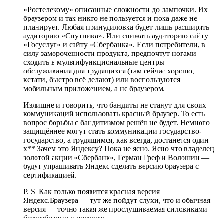
«Ростелекому» описанные сложности до лампочки. Их
браузером и так никто не пользуется и пока даже не
планирует. Любая принудиловка будет лишь расширять
аудиторию «Спутника». Или снижать аудиторию сайту
«Госуслуг» и сайту «Сбербанка». Если потребители, в
силу замороченности продукта, предпочтут ногами
сходить в мультифункциональные центры
обслуживания для трудящихся (там сейчас хорошо,
кстати, быстро всё делают) или воспользуются
мобильным приложением, а не браузером.
Излишне и говорить, что бандиты не станут для своих
коммуникаций использовать красный браузер. То есть
вопрос борьбы с бандитизмом решён не будет. Немного
защищённее могут стать коммуникации государство-
государство, а трудящимся, как всегда, достанется один
х** Зачем это Яндексу? Пока не ясно. Ясно что владелец
золотой акции «Сбербанк», Герман Греф и Волошин —
будут упрашивать Яндекс сделать версию браузера с
сертификацией.
P. S. Как только появится красная версия
Яндекс.Браузера — тут же пойдут слухи, что и обычная
версия — точно такая же прослушиваемая силовиками
безвозбранно и насквозь.