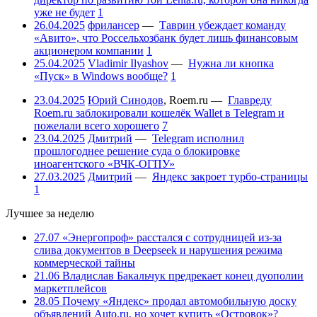
уже не будет
1
26.04.2025
фрилансер
—
Таврин убеждает команду
«Авито», что Россельхозбанк будет лишь финансовым
акционером компании
1
25.04.2025
Vladimir Ilyashov
—
Нужна ли кнопка
«Пуск» в Windows вообще?
1
23.04.2025
Юрий Синодов
,
Roem.ru
—
Главреду
Roem.ru заблокировали кошелёк Wallet в Telegram и
пожелали всего хорошего
7
23.04.2025
Дмитрий
—
Telegram исполнил
прошлогоднее решение суда о блокировке
иноагентского «ВЧК-ОГПУ»
27.03.2025
Дмитрий
—
Яндекс закроет турбо-страницы
1
Лучшее за неделю
27.07
«Энергопроф» расстался с сотрудницей из-за
слива документов в Deepseek и нарушения режима
коммерческой тайны
21.06
Владислав Бакальчук предрекает конец дуополии
маркетплейсов
28.05
Почему «Яндекс» продал автомобильную доску
объявлений Auto.ru, но хочет купить «Островок»?