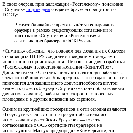
В свою очередь принадлежащий «Ростелекому» поисковик
«Спутник»
подтвердил
создание браузера с защитой по
ГОСТу:
В самое ближайшее время начнётся тестирование
браузера в рамках существующих соглашений и
контрактов «Спутника» и «Ростелеком» и
сертификация браузера в ФСБ России.
«Спутник» объяснил, что поводом для создания их браузера
стала защита HTTPS соединений закрытыми модулями
иностранного происхождения. Шифрование для разработки
«Ростелекома» предоставила компания «КриптоПро».
Дополнительно «Спутник» получит плагин для работы с с
электронной подписью. Как предполагают создатели плагин
пригодится для защищенного документооборота внутри
ведомств (то есть браузер «Спутника» станет обязательным
для использования), работы на электронных торговых
площадках и в других неназванных сервисах.
Одним из крупнейших госсервисов в сети сегодня являются
«Госуслуги». Сейчас они не требуют обязательного
использования российских браузеров — то есть
согласованные с ФСБ сертификаты браузеров не
используются. Массух предупредил «Коммерсант», что