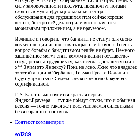
«Госуслуг» и сайту «Сбербанка». Если потребители, в
силу замороченности продукта, предпочтут ногами
сходить в мультифункциональные центры
обслуживания для трудящихся (там сейчас хорошо,
кстати, быстро всё делают) или воспользуются
мобильным приложением, а не браузером.
Излишне и говорить, что бандиты не станут для своих
коммуникаций использовать красный браузер. То есть
вопрос борьбы с бандитизмом решён не будет. Немного
защищённее могут стать коммуникации государство-
государство, а трудящимся, как всегда, достанется один
х** Зачем это Яндексу? Пока не ясно. Ясно что владелец
золотой акции «Сбербанк», Герман Греф и Волошин —
будут упрашивать Яндекс сделать версию браузера с
сертификацией.
P. S. Как только появится красная версия
Яндекс.Браузера — тут же пойдут слухи, что и обычная
версия — точно такая же прослушиваемая силовиками
безвозбранно и насквозь.
Контекст комментария
sol289