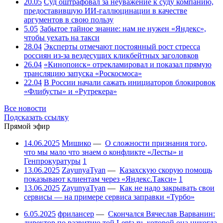
20.05
Суд оштрафовал за неуважение к суду компанию,
предоставившую ИИ-галлюцинации в качестве
аргументов в свою пользу
5.05
Забытое тайное знание: нам не нужен «Яндекс»,
чтобы уехать на такси
28.04
Эксперты отмечают постоянный рост стресса
россиян из-за вездесущих кликбейтных заголовков
26.04
«Кинопоиск» отрекламировал и показал прямую
трансляцию запуска «Роскосмоса»
22.04
В России начали сажать инициаторов блокировок
«Флибусты» и «Рутрекера»
Все новости
Подсказать ссылку
Прямой эфир
14.06.2025
Мишико
—
О сложности признания того,
что мы мало что знаем о конфликте «Лесты» и
Генпрокуратуры
1
13.06.2025
ZayunyaTyan
—
Казахскую скорую помощь
показывают клиентам через «Яндекс.Такси»
1
13.06.2025
ZayunyaTyan
—
Как не надо закрывать свои
сервисы — на примере сервиса заправки «Турбо»
6.05.2025
фрилансер
—
Скончался Вячеслав Варванин:
директор по развитию той Lenta.ru, которой она никогда