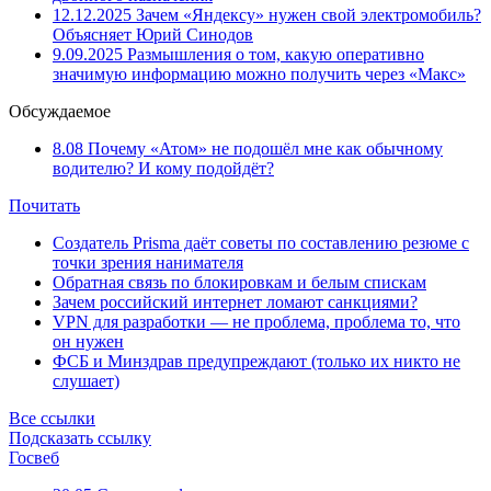
12.12.2025
Зачем «Яндексу» нужен свой электромобиль?
Объясняет Юрий Синодов
9.09.2025
Размышления о том, какую оперативно
значимую информацию можно получить через «Макс»
Обсуждаемое
8.08
Почему «Атом» не подошёл мне как обычному
водителю? И кому подойдёт?
Почитать
Создатель Prisma даёт советы по составлению резюме с
точки зрения нанимателя
Обратная связь по блокировкам и белым спискам
Зачем российский интернет ломают санкциями?
VPN для разработки — не проблема, проблема то, что
он нужен
ФСБ и Минздрав предупреждают (только их никто не
слушает)
Все ссылки
Подсказать ссылку
Госвеб