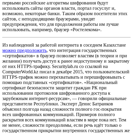
первыми российские алгоритмы шифрования будут
использовать сайты органов власти, портал госуслуг и,
возможно, некоторые банки. Таким образом посетители этих
сайтов, с неподходящими браузерами, увидят
предупреждения, что для продолжения работы им лучше
использовать, например, браузер «Ростелекома».
Из наблюдений за работой интернета в соседнем Казахстане
можно предположить
, что интеграция государственных
«сертификатов» в браузер позволяет властям (в теории и при
желании) получать доступ к ранее недоступному и закрытому
от них HTTPS-трафику. Securitylab.ru со ссылкой на
ComputerWorld.kz писал в декабре 2015, что пользовательский
HTTPS-трафик можно перехватывать и перешифровывать с
помощью подставных «сертификатов». «Национальный
сертификат безопасности защитит граждан РК при
использовании протоколов шифрованного доступа к
зарубежным интернет-ресурсам», — говорили официальные
представители Республики. Эксперт Денис Батранков
объяснил полгода назад сложности полного гос-покрытия
всех шифрованных коммуникаций. Примеров полного
раскрытия всех коммуникаций властям в мире пока нет. Тем
не менее, сложности преодолимы, если речь идёт только о
государственном прикрытии внутренних государственных же