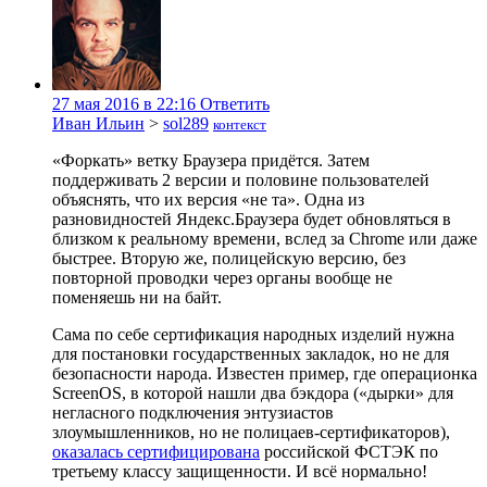
27 мая 2016 в 22:16
Ответить
Иван Ильин
>
sol289
контекст
«Форкать» ветку Браузера придётся. Затем
поддерживать 2 версии и половине пользователей
объяснять, что их версия «не та». Одна из
разновидностей Яндекс.Браузера будет обновляться в
близком к реальному времени, вслед за Chrome или даже
быстрее. Вторую же, полицейскую версию, без
повторной проводки через органы вообще не
поменяешь ни на байт.
Сама по себе сертификация народных изделий нужна
для постановки государственных закладок, но не для
безопасности народа. Известен пример, где операционка
ScreenOS, в которой нашли два бэкдора («дырки» для
негласного подключения энтузиастов
злоумышленников, но не полицаев-сертификаторов),
оказалась сертифицирована
российской ФСТЭК по
третьему классу защищенности. И всё нормально!