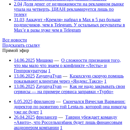
2.04
Доля денег от недвижимости на рекламном рынке
упала на четверть, ЦИАН рекламируется лишь по
телеку
31.03
Аккаунт «Кремля» набрал в Max в 5 раз больше
подписчиков, чем в Telegram. У остальных результаты в
Max’е в разы хуже чем в Telegram
Все новости
Подсказать ссылку
Прямой эфир
14.06.2025
Мишико
—
О сложности признания того,
что мы мало что знаем о конфликте «Лесты» и
Генпрокуратуры
1
13.06.2025
ZayunyaTyan
—
Казахскую скорую помощь
показывают клиентам через «Яндекс.Такси»
1
13.06.2025
ZayunyaTyan
—
Как не надо закрывать свои
сервисы — на примере сервиса заправки «Турбо»
6.05.2025
фрилансер
—
Скончался Вячеслав Варванин:
директор по развитию той Lenta.ru, которой она никогда
уже не будет
1
26.04.2025
фрилансер
—
Таврин убеждает команду
«Авито», что Россельхозбанк будет лишь финансовым
акционером компании
1