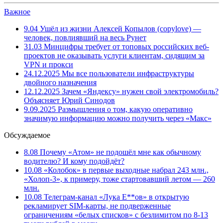
Важное
9.04
Ушёл из жизни Алексей Копылов (copylove) —
человек, повлиявший на весь Рунет
31.03
Минцифры требует от топовых российских веб-
проектов не оказывать услуги клиентам, сидящим за
VPN и прокси
24.12.2025
Мы все пользователи инфраструктуры
двойного назначения
12.12.2025
Зачем «Яндексу» нужен свой электромобиль?
Объясняет Юрий Синодов
9.09.2025
Размышления о том, какую оперативно
значимую информацию можно получить через «Макс»
Обсуждаемое
8.08
Почему «Атом» не подошёл мне как обычному
водителю? И кому подойдёт?
10.08
«Колобок» в первые выходные набрал 243 млн.,
«Холоп-3», к примеру, тоже стартовавший летом — 260
млн.
10.08
Телеграм-канал «Лука Е**ов» в открытую
рекламирует SIM-карты, не подверженные
ограничениям «белых списков» с безлимитом по 8-13