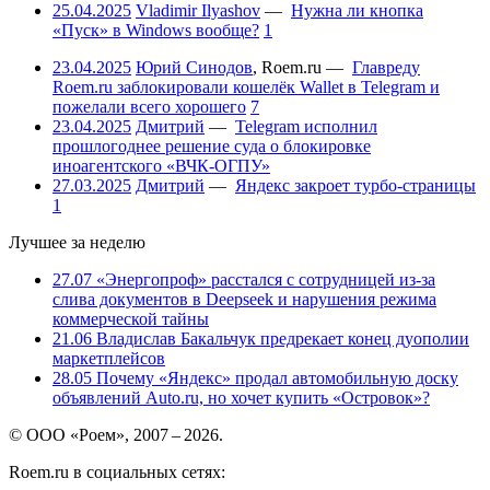
25.04.2025
Vladimir Ilyashov
—
Нужна ли кнопка
«Пуск» в Windows вообще?
1
23.04.2025
Юрий Синодов
,
Roem.ru
—
Главреду
Roem.ru заблокировали кошелёк Wallet в Telegram и
пожелали всего хорошего
7
23.04.2025
Дмитрий
—
Telegram исполнил
прошлогоднее решение суда о блокировке
иноагентского «ВЧК-ОГПУ»
27.03.2025
Дмитрий
—
Яндекс закроет турбо-страницы
1
Лучшее за неделю
27.07
«Энергопроф» расстался с сотрудницей из-за
слива документов в Deepseek и нарушения режима
коммерческой тайны
21.06
Владислав Бакальчук предрекает конец дуополии
маркетплейсов
28.05
Почему «Яндекс» продал автомобильную доску
объявлений Auto.ru, но хочет купить «Островок»?
© ООО «Роем», 2007 – 2026.
Roem.ru в социальных сетях: