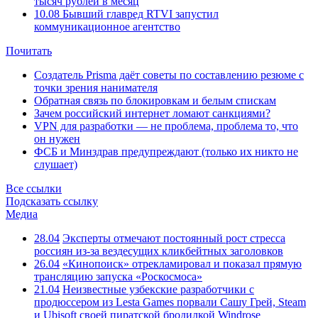
тысяч рублей в месяц
10.08
Бывший главред RTVI запустил
коммуникационное агентство
Почитать
Создатель Prisma даёт советы по составлению резюме с
точки зрения нанимателя
Обратная связь по блокировкам и белым спискам
Зачем российский интернет ломают санкциями?
VPN для разработки — не проблема, проблема то, что
он нужен
ФСБ и Минздрав предупреждают (только их никто не
слушает)
Все ссылки
Подсказать ссылку
Медиа
28.04
Эксперты отмечают постоянный рост стресса
россиян из-за вездесущих кликбейтных заголовков
26.04
«Кинопоиск» отрекламировал и показал прямую
трансляцию запуска «Роскосмоса»
21.04
Неизвестные узбекские разработчики с
продюссером из Lesta Games порвали Сашу Грей, Steam
и Ubisoft своей пиратской бродилкой Windrose