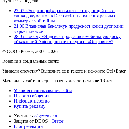
Лучшее за неделю
27.07
«Энергопроф» расстался с сотрудницей из-за
слива документов в Deepseek и нарушения режима
коммерческой тайны
21.06
Владислав Бакальчук предрекает конец дуополии
маркетплейсов
28.05
Почему «Яндекс» продал автомобильную доску
объявлений Auto.ru, но хочет купить «Островок»?
© ООО «Роем», 2007 – 2026.
Roem.ru в социальных сетях:
Увидели опечатку? Выделите ее в тексте и нажмите Ctrl+Enter.
Материалы сайта предназначены для лиц старше 18 лет.
Условия использования сайта
Правила общения
Инфопартнёрство
Купить рекламу
Хостинг -
edgecenter.ru
Защита от DDOS -
Qrator
Блог редакции