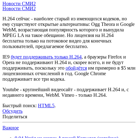
Новости СМИ2
Новости СМИ2
H.264 сейчас - наиболее старый из имеющихся кодеков, но
ему существуют открытые альтернативы: Ogg Theora и Google
WebM, возрастающая популярность которого и вынудила
MPEG LA на такое обещание. Но лицензия на H.264
бесплатна только на потоковое видео для конечных
пользователей, предлагаемое бесплатно.
IE9
будет поддерживать только H.264
, а браузеры Firefox и
Opera не поддерживают H.264 и, скорее всего, и не будут
поддерживать, поскольку это
обойдётся
им примерно в $5 млн
лицензионных отчислений в год. Google Chrome
поддерживает все три кодека.
Youtube - крупнейший видеосайт - поддерживает H.264 и, с
недавнего времени, WebM. Vimeo - только H.264.
Быстрый поиск:
HTML5
.
Обсудить
Поделиться
Важное