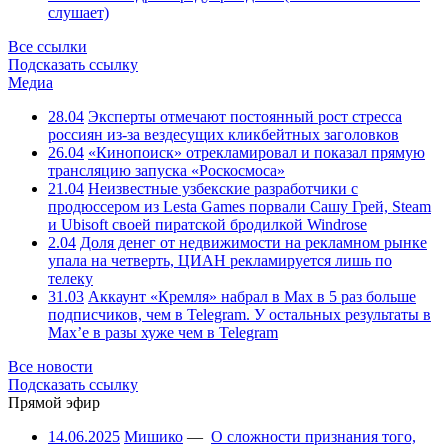
слушает)
Все ссылки
Подсказать ссылку
Медиа
28.04
Эксперты отмечают постоянный рост стресса
россиян из-за вездесущих кликбейтных заголовков
26.04
«Кинопоиск» отрекламировал и показал прямую
трансляцию запуска «Роскосмоса»
21.04
Неизвестные узбекские разработчики с
продюссером из Lesta Games порвали Сашу Грей, Steam
и Ubisoft своей пиратской бродилкой Windrose
2.04
Доля денег от недвижимости на рекламном рынке
упала на четверть, ЦИАН рекламируется лишь по
телеку
31.03
Аккаунт «Кремля» набрал в Max в 5 раз больше
подписчиков, чем в Telegram. У остальных результаты в
Max’е в разы хуже чем в Telegram
Все новости
Подсказать ссылку
Прямой эфир
14.06.2025
Мишико
—
О сложности признания того,