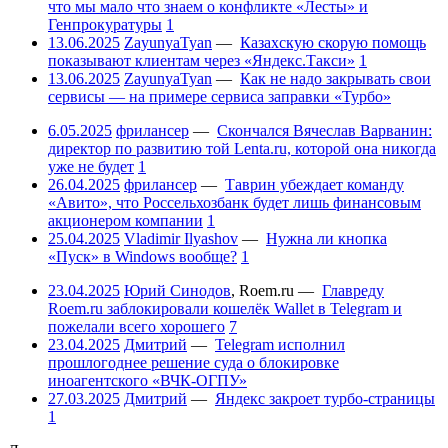
что мы мало что знаем о конфликте «Лесты» и
Генпрокуратуры
1
13.06.2025
ZayunyaTyan
—
Казахскую скорую помощь
показывают клиентам через «Яндекс.Такси»
1
13.06.2025
ZayunyaTyan
—
Как не надо закрывать свои
сервисы — на примере сервиса заправки «Турбо»
6.05.2025
фрилансер
—
Скончался Вячеслав Варванин:
директор по развитию той Lenta.ru, которой она никогда
уже не будет
1
26.04.2025
фрилансер
—
Таврин убеждает команду
«Авито», что Россельхозбанк будет лишь финансовым
акционером компании
1
25.04.2025
Vladimir Ilyashov
—
Нужна ли кнопка
«Пуск» в Windows вообще?
1
23.04.2025
Юрий Синодов
,
Roem.ru
—
Главреду
Roem.ru заблокировали кошелёк Wallet в Telegram и
пожелали всего хорошего
7
23.04.2025
Дмитрий
—
Telegram исполнил
прошлогоднее решение суда о блокировке
иноагентского «ВЧК-ОГПУ»
27.03.2025
Дмитрий
—
Яндекс закроет турбо-страницы
1