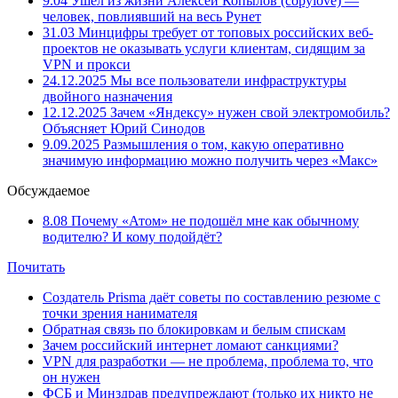
9.04
Ушёл из жизни Алексей Копылов (copylove) —
человек, повлиявший на весь Рунет
31.03
Минцифры требует от топовых российских веб-
проектов не оказывать услуги клиентам, сидящим за
VPN и прокси
24.12.2025
Мы все пользователи инфраструктуры
двойного назначения
12.12.2025
Зачем «Яндексу» нужен свой электромобиль?
Объясняет Юрий Синодов
9.09.2025
Размышления о том, какую оперативно
значимую информацию можно получить через «Макс»
Обсуждаемое
8.08
Почему «Атом» не подошёл мне как обычному
водителю? И кому подойдёт?
Почитать
Создатель Prisma даёт советы по составлению резюме с
точки зрения нанимателя
Обратная связь по блокировкам и белым спискам
Зачем российский интернет ломают санкциями?
VPN для разработки — не проблема, проблема то, что
он нужен
ФСБ и Минздрав предупреждают (только их никто не