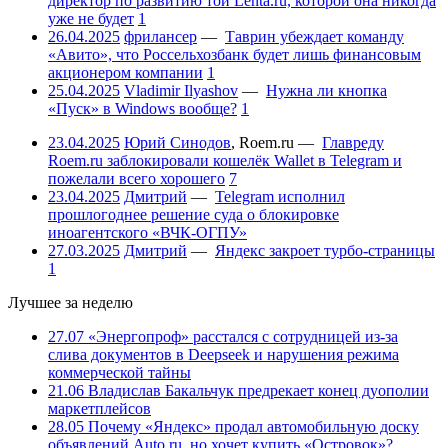
директор по развитию той Lenta.ru, которой она никогда
уже не будет
1
26.04.2025
фрилансер
—
Таврин убеждает команду
«Авито», что Россельхозбанк будет лишь финансовым
акционером компании
1
25.04.2025
Vladimir Ilyashov
—
Нужна ли кнопка
«Пуск» в Windows вообще?
1
23.04.2025
Юрий Синодов
,
Roem.ru
—
Главреду
Roem.ru заблокировали кошелёк Wallet в Telegram и
пожелали всего хорошего
7
23.04.2025
Дмитрий
—
Telegram исполнил
прошлогоднее решение суда о блокировке
иноагентского «ВЧК-ОГПУ»
27.03.2025
Дмитрий
—
Яндекс закроет турбо-страницы
1
Лучшее за неделю
27.07
«Энергопроф» расстался с сотрудницей из-за
слива документов в Deepseek и нарушения режима
коммерческой тайны
21.06
Владислав Бакальчук предрекает конец дуополии
маркетплейсов
28.05
Почему «Яндекс» продал автомобильную доску
объявлений Auto.ru, но хочет купить «Островок»?