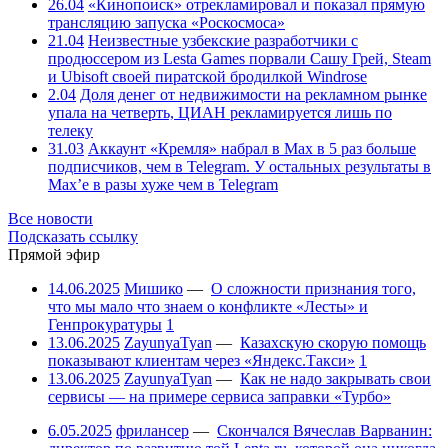
26.04
«Кинопоиск» отрекламировал и показал прямую
трансляцию запуска «Роскосмоса»
21.04
Неизвестные узбекские разработчики с
продюссером из Lesta Games порвали Сашу Грей, Steam
и Ubisoft своей пиратской бродилкой Windrose
2.04
Доля денег от недвижимости на рекламном рынке
упала на четверть, ЦИАН рекламируется лишь по
телеку
31.03
Аккаунт «Кремля» набрал в Max в 5 раз больше
подписчиков, чем в Telegram. У остальных результаты в
Max’е в разы хуже чем в Telegram
Все новости
Подсказать ссылку
Прямой эфир
14.06.2025
Мишико
—
О сложности признания того,
что мы мало что знаем о конфликте «Лесты» и
Генпрокуратуры
1
13.06.2025
ZayunyaTyan
—
Казахскую скорую помощь
показывают клиентам через «Яндекс.Такси»
1
13.06.2025
ZayunyaTyan
—
Как не надо закрывать свои
сервисы — на примере сервиса заправки «Турбо»
6.05.2025
фрилансер
—
Скончался Вячеслав Варванин: