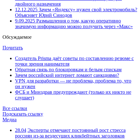
двойного назначения
12.12.2025
Зачем «Яндексу» нужен свой электромобиль?
Объясняет Юрий Синодов
9.09.2025
Размышления о том, какую оперативно
значимую информацию можно получить через «Макс»
Обсуждаемое
Почитать
Создатель Prisma даёт советы по составлению резюме с
точки зрения нанимателя
Обратная связь по блокировкам и белым спискам
Зачем российский интернет ломают санкциями?
VPN для разработки — не проблема, проблема то, что
он нужен
ФСБ и Минздрав предупреждают (только их никто не
слушает)
Все ссылки
Подсказать ссылку
Медиа
28.04
Эксперты отмечают постоянный рост стресса
россиян из-за вездесущих кликбейтных заголовков