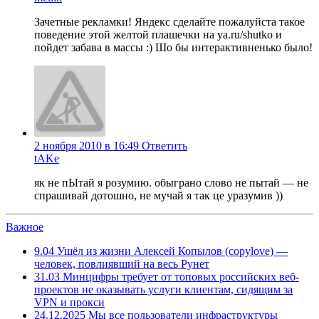
Зачетные рекламки! Яндекс сделайте пожалуйста такое
поведение этой желтой плашечки на ya.ru/shutko и
пойдет забава в массы :) Шо бы интерактивненько было!
2 ноября 2010 в 16:49
Ответить
tAKe
як не пЫтай я розумию. обыграно слово не пытай — не
спрашивай дотошно, не мучай я так це уразумив ))
Важное
9.04
Ушёл из жизни Алексей Копылов (copylove) —
человек, повлиявший на весь Рунет
31.03
Минцифры требует от топовых российских веб-
проектов не оказывать услуги клиентам, сидящим за
VPN и прокси
24.12.2025
Мы все пользователи инфраструктуры