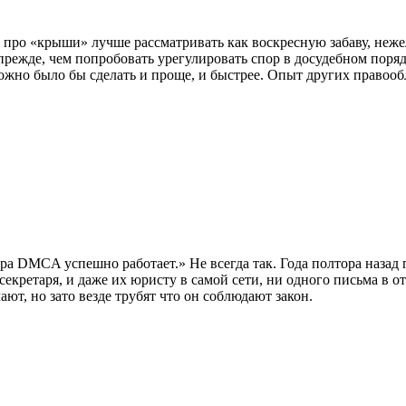
о «крыши» лучше рассматривать как воскресную забаву, нежел
прежде, чем попробовать урегулировать спор в досудебном поряд
 можно было бы сделать и проще, и быстрее. Опыт других правоо
ра DMCA успешно работает.» Не всегда так. Года полтора назад 
секретаря, и даже их юристу в самой сети, ни одного письма в 
лают, но зато везде трубят что он соблюдают закон.