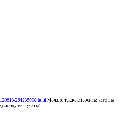
/20120813/264235098.html
Можно, также спросить: чего вы
 кумполу настучать?