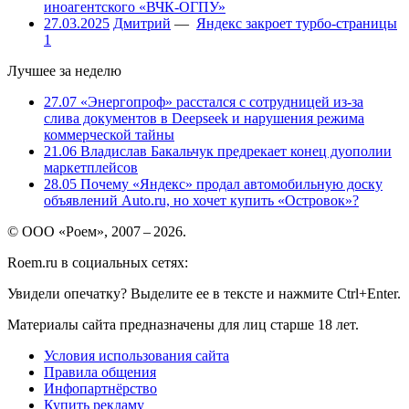
иноагентского «ВЧК-ОГПУ»
27.03.2025
Дмитрий
—
Яндекс закроет турбо-страницы
1
Лучшее за неделю
27.07
«Энергопроф» расстался с сотрудницей из-за
слива документов в Deepseek и нарушения режима
коммерческой тайны
21.06
Владислав Бакальчук предрекает конец дуополии
маркетплейсов
28.05
Почему «Яндекс» продал автомобильную доску
объявлений Auto.ru, но хочет купить «Островок»?
© ООО «Роем», 2007 – 2026.
Roem.ru в социальных сетях:
Увидели опечатку? Выделите ее в тексте и нажмите Ctrl+Enter.
Материалы сайта предназначены для лиц старше 18 лет.
Условия использования сайта
Правила общения
Инфопартнёрство
Купить рекламу