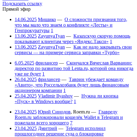
Подсказать ссылку
Прямой эфир
14.06.2025
Мишико
—
О сложности признания того,
что мы мало что знаем о конфликте «Лесты» и
Генпрокуратуры
1
13.06.2025
ZayunyaTyan
—
Казахскую скорую помощь
показывают клиентам через «Яндекс.Такси»
1
13.06.2025
ZayunyaTyan
—
Как не надо закрывать свои
сервисы — на примере сервиса заправки «Турбо»
6.05.2025
фрилансер
—
Скончался Вячеслав Варванин:
директор по развитию той Lenta.ru, которой она никогда
уже не будет
1
26.04.2025
фрилансер
—
Таврин убеждает команду
«Авито», что Россельхозбанк будет лишь финансовым
акционером компании
1
25.04.2025
Vladimir Ilyashov
—
Нужна ли кнопка
«Пуск» в Windows вообще?
1
23.04.2025
Юрий Синодов
,
Roem.ru
—
Главреду
Roem.ru заблокировали кошелёк Wallet в Telegram и
пожелали всего хорошего
7
23.04.2025
Дмитрий
—
Telegram исполнил
прошлогоднее решение суда о блокировке