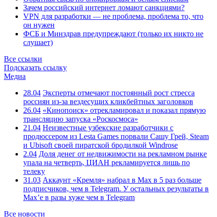
Зачем российский интернет ломают санкциями?
VPN для разработки — не проблема, проблема то, что
он нужен
ФСБ и Минздрав предупреждают (только их никто не
слушает)
Все ссылки
Подсказать ссылку
Медиа
28.04
Эксперты отмечают постоянный рост стресса
россиян из-за вездесущих кликбейтных заголовков
26.04
«Кинопоиск» отрекламировал и показал прямую
трансляцию запуска «Роскосмоса»
21.04
Неизвестные узбекские разработчики с
продюссером из Lesta Games порвали Сашу Грей, Steam
и Ubisoft своей пиратской бродилкой Windrose
2.04
Доля денег от недвижимости на рекламном рынке
упала на четверть, ЦИАН рекламируется лишь по
телеку
31.03
Аккаунт «Кремля» набрал в Max в 5 раз больше
подписчиков, чем в Telegram. У остальных результаты в
Max’е в разы хуже чем в Telegram
Все новости