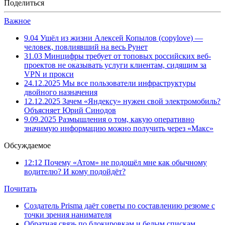
Поделиться
Важное
9.04
Ушёл из жизни Алексей Копылов (copylove) —
человек, повлиявший на весь Рунет
31.03
Минцифры требует от топовых российских веб-
проектов не оказывать услуги клиентам, сидящим за
VPN и прокси
24.12.2025
Мы все пользователи инфраструктуры
двойного назначения
12.12.2025
Зачем «Яндексу» нужен свой электромобиль?
Объясняет Юрий Синодов
9.09.2025
Размышления о том, какую оперативно
значимую информацию можно получить через «Макс»
Обсуждаемое
12:12
Почему «Атом» не подошёл мне как обычному
водителю? И кому подойдёт?
Почитать
Создатель Prisma даёт советы по составлению резюме с
точки зрения нанимателя
Обратная связь по блокировкам и белым спискам