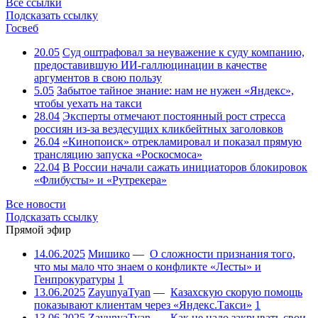
Все ссылки
Подсказать ссылку
Госвеб
20.05
Суд оштрафовал за неуважение к суду компанию,
предоставившую ИИ-галлюцинации в качестве
аргументов в свою пользу
5.05
Забытое тайное знание: нам не нужен «Яндекс»,
чтобы уехать на такси
28.04
Эксперты отмечают постоянный рост стресса
россиян из-за вездесущих кликбейтных заголовков
26.04
«Кинопоиск» отрекламировал и показал прямую
трансляцию запуска «Роскосмоса»
22.04
В России начали сажать инициаторов блокировок
«Флибусты» и «Рутрекера»
Все новости
Подсказать ссылку
Прямой эфир
14.06.2025
Мишико
—
О сложности признания того,
что мы мало что знаем о конфликте «Лесты» и
Генпрокуратуры
1
13.06.2025
ZayunyaTyan
—
Казахскую скорую помощь
показывают клиентам через «Яндекс.Такси»
1
13.06.2025
ZayunyaTyan
—
Как не надо закрывать свои