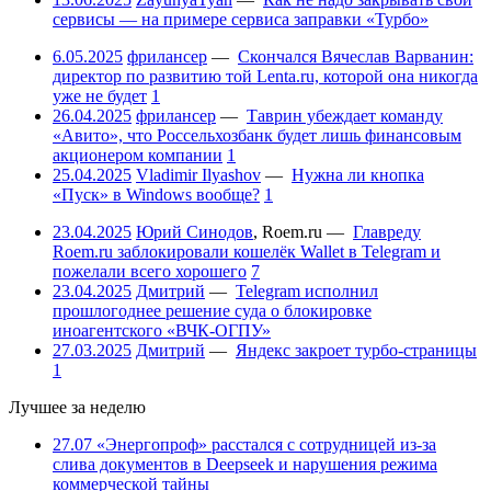
сервисы — на примере сервиса заправки «Турбо»
6.05.2025
фрилансер
—
Скончался Вячеслав Варванин:
директор по развитию той Lenta.ru, которой она никогда
уже не будет
1
26.04.2025
фрилансер
—
Таврин убеждает команду
«Авито», что Россельхозбанк будет лишь финансовым
акционером компании
1
25.04.2025
Vladimir Ilyashov
—
Нужна ли кнопка
«Пуск» в Windows вообще?
1
23.04.2025
Юрий Синодов
,
Roem.ru
—
Главреду
Roem.ru заблокировали кошелёк Wallet в Telegram и
пожелали всего хорошего
7
23.04.2025
Дмитрий
—
Telegram исполнил
прошлогоднее решение суда о блокировке
иноагентского «ВЧК-ОГПУ»
27.03.2025
Дмитрий
—
Яндекс закроет турбо-страницы
1
Лучшее за неделю
27.07
«Энергопроф» расстался с сотрудницей из-за
слива документов в Deepseek и нарушения режима
коммерческой тайны