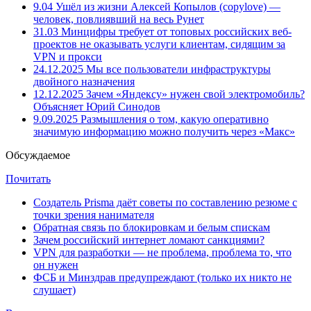
9.04
Ушёл из жизни Алексей Копылов (copylove) —
человек, повлиявший на весь Рунет
31.03
Минцифры требует от топовых российских веб-
проектов не оказывать услуги клиентам, сидящим за
VPN и прокси
24.12.2025
Мы все пользователи инфраструктуры
двойного назначения
12.12.2025
Зачем «Яндексу» нужен свой электромобиль?
Объясняет Юрий Синодов
9.09.2025
Размышления о том, какую оперативно
значимую информацию можно получить через «Макс»
Обсуждаемое
Почитать
Создатель Prisma даёт советы по составлению резюме с
точки зрения нанимателя
Обратная связь по блокировкам и белым спискам
Зачем российский интернет ломают санкциями?
VPN для разработки — не проблема, проблема то, что
он нужен
ФСБ и Минздрав предупреждают (только их никто не
слушает)