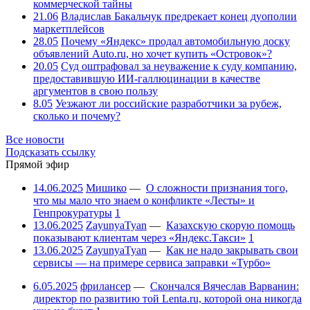
коммерческой тайны
21.06
Владислав Бакальчук предрекает конец дуополии
маркетплейсов
28.05
Почему «Яндекс» продал автомобильную доску
объявлений Auto.ru, но хочет купить «Островок»?
20.05
Суд оштрафовал за неуважение к суду компанию,
предоставившую ИИ-галлюцинации в качестве
аргументов в свою пользу
8.05
Уезжают ли российские разработчики за рубеж,
сколько и почему?
Все новости
Подсказать ссылку
Прямой эфир
14.06.2025
Мишико
—
О сложности признания того,
что мы мало что знаем о конфликте «Лесты» и
Генпрокуратуры
1
13.06.2025
ZayunyaTyan
—
Казахскую скорую помощь
показывают клиентам через «Яндекс.Такси»
1
13.06.2025
ZayunyaTyan
—
Как не надо закрывать свои
сервисы — на примере сервиса заправки «Турбо»
6.05.2025
фрилансер
—
Скончался Вячеслав Варванин:
директор по развитию той Lenta.ru, которой она никогда