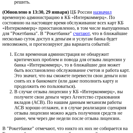
решить.
(Обновлено в 13:30, 29 января)
ЦБ России
назначил
временную администрацию в КБ «Интеркоммерц». По
состоянию на настоящее время обслуживание всех карт КБ
«Интеркоммерц» приостановленно, в том числе выпущенных
для "Рокетбанка". В "Рокетбанке"
считают
, что в ближайшие
несколько суток доступ к деньгам и услугам банка будет
невозможен, и прогнозируют два варианта событий:
Если временная администрация не обнаружит
критических проблем и повода для отзыва лицензии у
банка «Интеркоммерц», то в ближайшие дни может
быть восстановлено обслуживание счетов и работа карт.
Это значит, что вы сможете перевести свои деньги или
снять их в банкомате (или даже пополнить карту и
продолжить ею пользоваться).
В случае отзыва лицензии у КБ «Интеркоммерц», вы
получите свои деньги через Агентство страхования
вкладов (АСВ). По нашим данным механизм работы
АСВ хорошо отлажен, и в случае реализации сценария
отзыва лицензии можно ждать получения средств не
ранее, чем через две недели после отзыва лицензии.
В "Рокетбанке" отмечают, что никто их них не собирается на