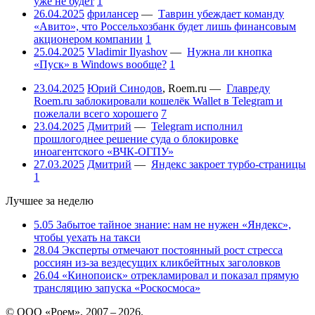
уже не будет
1
26.04.2025
фрилансер
—
Таврин убеждает команду
«Авито», что Россельхозбанк будет лишь финансовым
акционером компании
1
25.04.2025
Vladimir Ilyashov
—
Нужна ли кнопка
«Пуск» в Windows вообще?
1
23.04.2025
Юрий Синодов
,
Roem.ru
—
Главреду
Roem.ru заблокировали кошелёк Wallet в Telegram и
пожелали всего хорошего
7
23.04.2025
Дмитрий
—
Telegram исполнил
прошлогоднее решение суда о блокировке
иноагентского «ВЧК-ОГПУ»
27.03.2025
Дмитрий
—
Яндекс закроет турбо-страницы
1
Лучшее за неделю
5.05
Забытое тайное знание: нам не нужен «Яндекс»,
чтобы уехать на такси
28.04
Эксперты отмечают постоянный рост стресса
россиян из-за вездесущих кликбейтных заголовков
26.04
«Кинопоиск» отрекламировал и показал прямую
трансляцию запуска «Роскосмоса»
© ООО «Роем», 2007 – 2026.