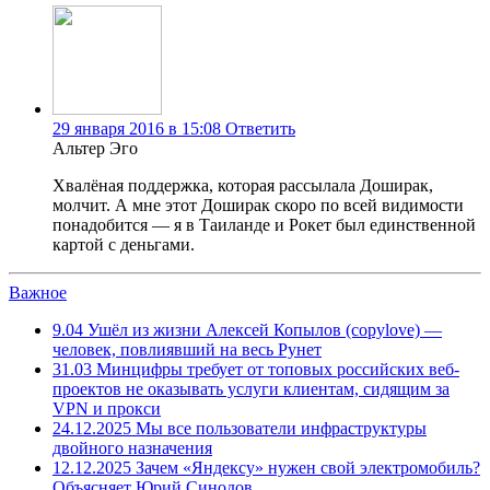
29 января 2016 в 15:08
Ответить
Альтер Эго
Хвалёная поддержка, которая рассылала Доширак,
молчит. А мне этот Доширак скоро по всей видимости
понадобится — я в Таиланде и Рокет был единственной
картой с деньгами.
Важное
9.04
Ушёл из жизни Алексей Копылов (copylove) —
человек, повлиявший на весь Рунет
31.03
Минцифры требует от топовых российских веб-
проектов не оказывать услуги клиентам, сидящим за
VPN и прокси
24.12.2025
Мы все пользователи инфраструктуры
двойного назначения
12.12.2025
Зачем «Яндексу» нужен свой электромобиль?
Объясняет Юрий Синодов