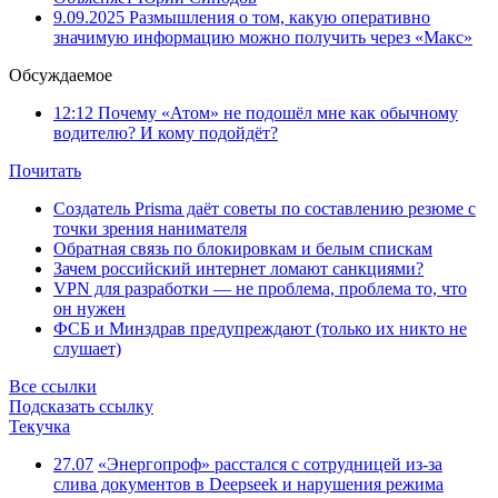
9.09.2025
Размышления о том, какую оперативно
значимую информацию можно получить через «Макс»
Обсуждаемое
12:12
Почему «Атом» не подошёл мне как обычному
водителю? И кому подойдёт?
Почитать
Создатель Prisma даёт советы по составлению резюме с
точки зрения нанимателя
Обратная связь по блокировкам и белым спискам
Зачем российский интернет ломают санкциями?
VPN для разработки — не проблема, проблема то, что
он нужен
ФСБ и Минздрав предупреждают (только их никто не
слушает)
Все ссылки
Подсказать ссылку
Текучка
27.07
«Энергопроф» расстался с сотрудницей из-за
слива документов в Deepseek и нарушения режима