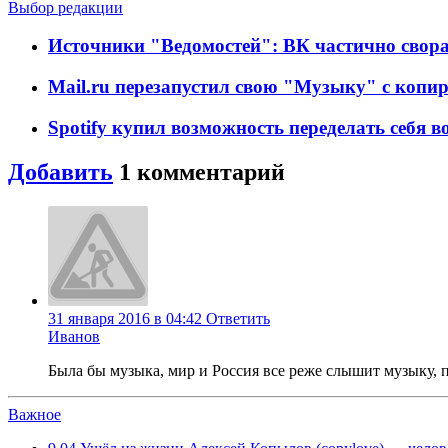
Выбор редакции
Источники "Ведомостей": ВК частично свора
Mail.ru перезапустил свою "Музыку" с коп
Spotify купил возможность переделать себя в
Добавить
1
комментарий
31 января 2016 в 04:42
Ответить
Иванов
Была бы музыка, мир и Россия все реже слышит музыку, п
Важное