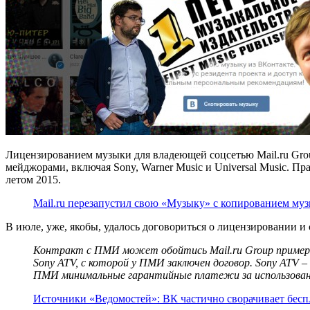
Лицензированием музыки для владеющей соцсетью Mail.ru Grou
мейджорами, включая Sony, Warner Music и Universal Music. П
летом 2015.
Mail.ru перезапустил свою «Музыку» с копированием му
В июле, уже, якобы, удалось договориться о лицензировании и 
Контракт с ПМИ может обойтись Mail.ru Group примерно
Sony ATV, с которой у ПМИ заключен договор. Sony ATV 
ПМИ минимальные гарантийные платежи за использовани
Источники «Ведомостей»: ВК частично сворачивает беспл