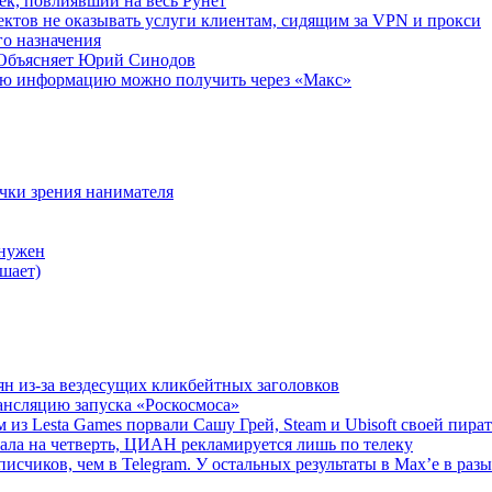
ек, повлиявший на весь Рунет
ктов не оказывать услуги клиентам, сидящим за VPN и прокси
о назначения
 Объясняет Юрий Синодов
ую информацию можно получить через «Макс»
очки зрения нанимателя
 нужен
шает)
ян из-за вездесущих кликбейтных заголовков
ансляцию запуска «Роскосмоса»
 из Lesta Games порвали Сашу Грей, Steam и Ubisoft своей пира
ала на четверть, ЦИАН рекламируется лишь по телеку
исчиков, чем в Telegram. У остальных результаты в Max’е в разы