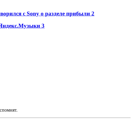
оворился с Sony о разделе прибыли
2
я Яндекс.Музыки
3
вспомнят.