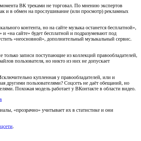
 момента ВК треками не торговал. По мнению экспертов
ак и в обмен на прослушивание (или просмотр) рекламных
льного контента, но на сайте музыка останется бесплатной»,
» и «на сайте» будет бесплатной и подразумевают под
устить «неосновной», дополнительный музыкальный сервис.
не только записи поступающие из коллекций правообладателей,
йлов пользователя, но никто из них не допускает
Исключительно купленная у правообладателей, или и
ная другими пользователями? Соцсеть не даёт обещаний, но
елями. Похожая модель работает у ВКонтакте в области видео.
в
иалы, «прозрачно» учитывает их в статистике и они
цсети
.