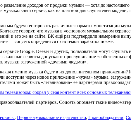
но разделение доходов от продажи музыки — хотя до настоящего
музыкальный сервис, как на платной для слушателей модели, т
ми мы будем тестировать различные форматы монетизации музыка
Контакте говорят, что музыка в «основном музыкальном сервисе
ий и его же на сайте. ВК ещё раз подтвердили намерение вып
ание — соцсеть определится с системой заработка позже.
сервисе Google, Deezer и других, пользователи могут слушать 
узыкальные сервисы допускают прослушивание «собственных» фа
сть музыки загруженной «другими людьми».
 какая именно музыка будет в их дополнительном приложении? 
 ли доступна через новое приложение «чужая» музыка, загружен
вателями может быть «легализована» её партнёрами правообладат
м телевизором: собрал у себя контент всех основных телеканало
равообладателей-партнёров. Соцсеть опознает такие видеоматер
сервисы
,
Первое музыкальное издательство
,
Правообладатели
,
Со