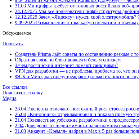
9.04
Ушёл из жизни Алексей Копылов (copylove) — челов
31.03
Минцифры требует от топовых российских веб-прое
24.12.2025
Мы все пользователи инфраструктуры двойног
12.12.2025
Зачем «Яндексу» нужен свой электромобиль?
9.09.2025
Размышления о том, какую оперативно значим
Обсуждаемое
Почитать
Создатель Prisma даёт советы по составлению резюме с т
Обратная связь по блокировкам и белым спискам
Зачем российский интернет ломают санкциями?
VPN для разработки — не проблема, проблема то, что он
ФСБ и Минздрав предупреждают (только их никто не слу
Все ссылки
Подсказать ссылку
Медиа
28.04
Эксперты отмечают постоянный рост стресса росси
26.04
«Кинопоиск» отрекламировал и показал прямую тр
21.04
Неизвестные узбекские разработчики с продюссером
2.04
Доля денег от недвижимости на рекламном рынке уп
31.03
Аккаунт «Кремля» набрал в Max в 5 раз больше подп