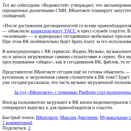
Тот же собеседник «Ведомостей» утверждает, что запланирова
опрошенных различными СМИ, ВКонтакте планирует запустить 
сообщений.
«После достижения договоренностей со всеми правообладателя
— объяснили
корреспонденту ТАСС
в пресс-службе соцсети. В
«основным» — и аудиораздел сегодняшних мобильных приложен
При этом ВК необязательно будет брать плату за его использов
В конкурирующих с ВК сервисах: Яндекс.Музыке, музыкальном 
но и записи загруженные самими слушателями в сервис. Все м
прослушивания «общих», как в сегодняшнем ВК, файлов, то е
Представители ВКонтакте сегодня ещё не готовы объяснить —
купленная, и загруженная самим слушателем в ВК тоже? Будет
уже сегодня рассказала, что часть музыки загруженной пользо
За год «ВКонтакте» с помощью Pladform стал полноценны
Иногда пользователи загружают в ВК копии видеоматериалов п
генерируют выручку и для правообладателя и соцсети.
Быстрый поиск:
ВКонтакте
,
Максим Дмитриев
,
Музыкальные 
1
комментарий
Поделиться
2