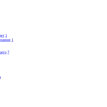
дет
1
мпании
1
шего
7
ы