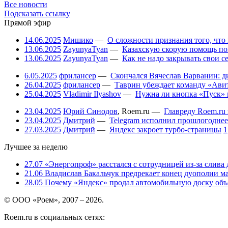
Все новости
Подсказать ссылку
Прямой эфир
14.06.2025
Мишико
—
О сложности признания того, что
13.06.2025
ZayunyaTyan
—
Казахскую скорую помощь по
13.06.2025
ZayunyaTyan
—
Как не надо закрывать свои 
6.05.2025
фрилансер
—
Скончался Вячеслав Варванин: ди
26.04.2025
фрилансер
—
Таврин убеждает команду «Авит
25.04.2025
Vladimir Ilyashov
—
Нужна ли кнопка «Пуск» 
23.04.2025
Юрий Синодов
,
Roem.ru
—
Главреду Roem.ru 
23.04.2025
Дмитрий
—
Telegram исполнил прошлогоднее
27.03.2025
Дмитрий
—
Яндекс закроет турбо-страницы
1
Лучшее за неделю
27.07
«Энергопроф» расстался с сотрудницей из-за слива
21.06
Владислав Бакальчук предрекает конец дуополии м
28.05
Почему «Яндекс» продал автомобильную доску объя
© ООО «Роем», 2007 – 2026.
Roem.ru в социальных сетях: