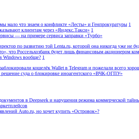
 мы мало что знаем о конфликте «Лесты» и Генпрокуратуры
1
казывают клиентам через «Яндекс.Такси»
1
сервисы — на примере сервиса заправки «Турбо»
ректор по развитию той Lenta.ru, которой она никогда уже не бу
о», что Россельхозбанк будет лишь финансовым акционером ко
в Windows вообще?
1
заблокировали кошелёк Wallet в Telegram и пожелали всего хоро
 решение суда о блокировке иноагентского «ВЧК-ОГПУ»
 документов в Deepseek и нарушения режима коммерческой тайн
аркетплейсов
влений Auto.ru, но хочет купить «Островок»?