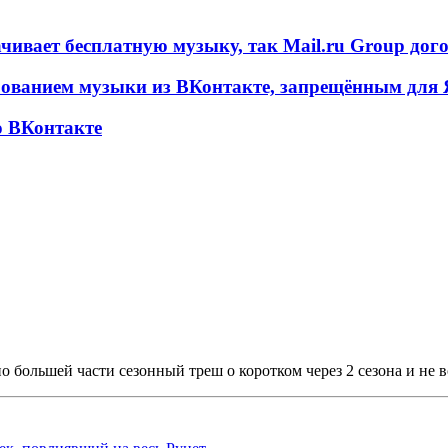
чивает бесплатную музыку, так Mail.ru Group дог
ированием музыки из ВКонтакте, запрещённым дл
о ВКонтакте
о большей части сезонный треш о коротком через 2 сезона и не 