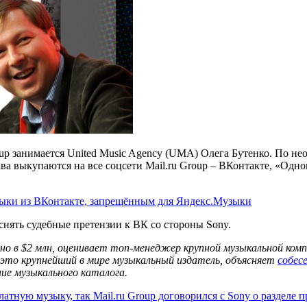
p занимается United Music Agency (UMA) Олега Бутенко. По не
рава выкупаются на все соцсети Mail.ru Group – ВКонтакте, «Од
зыки из ВКонтакте, запрещённым для Яндекс.Музыки
снять судебные претензии к ВК со стороны Sony.
 в $2 млн, оценивает топ-менеджер крупной музыкальной компа
– это крупнейший в мире музыкальный издатель, объясняет
собес
е музыкального каталога.
атную музыку, так Mail.ru Group договорился с Sony о разделе 