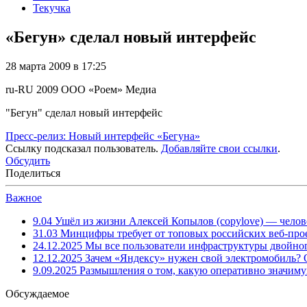
Текучка
«Бегун» сделал новый интерфейс
28 марта 2009 в 17:25
ru-RU
2009
ООО «Роем»
Медиа
"Бегун" сделал новый интерфейс
Пресс-релиз: Новый интерфейс «Бегуна»
Ссылку подсказал пользователь.
Добавляйте свои ссылки
.
Обсудить
Поделиться
Важное
9.04
Ушёл из жизни Алексей Копылов (copylove) — челов
31.03
Минцифры требует от топовых российских веб-прое
24.12.2025
Мы все пользователи инфраструктуры двойног
12.12.2025
Зачем «Яндексу» нужен свой электромобиль?
9.09.2025
Размышления о том, какую оперативно значим
Обсуждаемое