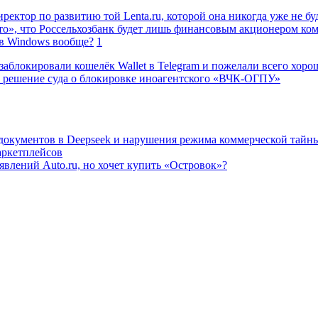
ректор по развитию той Lenta.ru, которой она никогда уже не бу
о», что Россельхозбанк будет лишь финансовым акционером ко
в Windows вообще?
1
заблокировали кошелёк Wallet в Telegram и пожелали всего хоро
 решение суда о блокировке иноагентского «ВЧК-ОГПУ»
 документов в Deepseek и нарушения режима коммерческой тайн
аркетплейсов
влений Auto.ru, но хочет купить «Островок»?