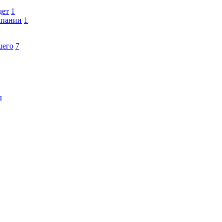
дет
1
мпании
1
шего
7
ы