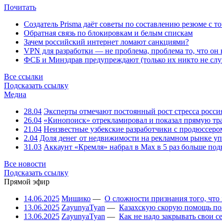
Почитать
Создатель Prisma даёт советы по составлению резюме с т
Обратная связь по блокировкам и белым спискам
Зачем российский интернет ломают санкциями?
VPN для разработки — не проблема, проблема то, что он
ФСБ и Минздрав предупреждают (только их никто не слу
Все ссылки
Подсказать ссылку
Медиа
28.04
Эксперты отмечают постоянный рост стресса росси
26.04
«Кинопоиск» отрекламировал и показал прямую тр
21.04
Неизвестные узбекские разработчики с продюссером
2.04
Доля денег от недвижимости на рекламном рынке уп
31.03
Аккаунт «Кремля» набрал в Max в 5 раз больше подп
Все новости
Подсказать ссылку
Прямой эфир
14.06.2025
Мишико
—
О сложности признания того, что
13.06.2025
ZayunyaTyan
—
Казахскую скорую помощь по
13.06.2025
ZayunyaTyan
—
Как не надо закрывать свои 