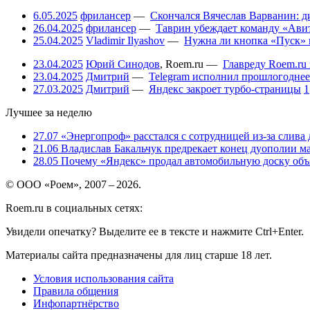
6.05.2025
фрилансер
—
Скончался Вячеслав Варванин: ди
26.04.2025
фрилансер
—
Таврин убеждает команду «Авит
25.04.2025
Vladimir Ilyashov
—
Нужна ли кнопка «Пуск» 
23.04.2025
Юрий Синодов
,
Roem.ru
—
Главреду Roem.ru 
23.04.2025
Дмитрий
—
Telegram исполнил прошлогоднее
27.03.2025
Дмитрий
—
Яндекс закроет турбо-страницы
1
Лучшее за неделю
27.07
«Энергопроф» расстался с сотрудницей из-за слива
21.06
Владислав Бакальчук предрекает конец дуополии м
28.05
Почему «Яндекс» продал автомобильную доску объя
© ООО «Роем», 2007 – 2026.
Roem.ru в социальных сетях:
Увидели опечатку? Выделите ее в тексте и нажмите Ctrl+Enter.
Материалы сайта предназначены для лиц старше 18 лет.
Условия использования сайта
Правила общения
Инфопартнёрство