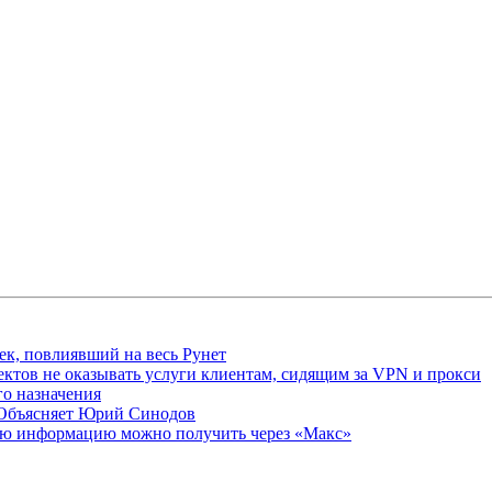
ек, повлиявший на весь Рунет
ктов не оказывать услуги клиентам, сидящим за VPN и прокси
о назначения
 Объясняет Юрий Синодов
ую информацию можно получить через «Макс»