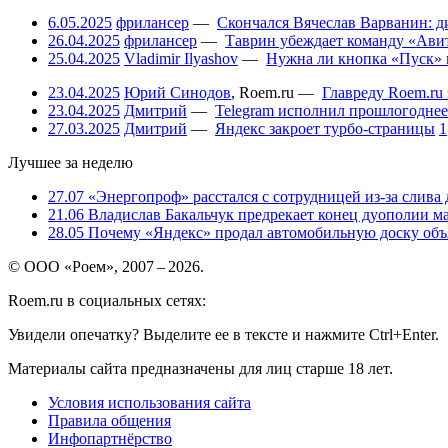
6.05.2025
фрилансер
—
Скончался Вячеслав Варванин: ди
26.04.2025
фрилансер
—
Таврин убеждает команду «Авит
25.04.2025
Vladimir Ilyashov
—
Нужна ли кнопка «Пуск» 
23.04.2025
Юрий Синодов
,
Roem.ru
—
Главреду Roem.ru 
23.04.2025
Дмитрий
—
Telegram исполнил прошлогоднее
27.03.2025
Дмитрий
—
Яндекс закроет турбо-страницы
1
Лучшее за неделю
27.07
«Энергопроф» расстался с сотрудницей из-за слива
21.06
Владислав Бакальчук предрекает конец дуополии м
28.05
Почему «Яндекс» продал автомобильную доску объя
© ООО «Роем», 2007 – 2026.
Roem.ru в социальных сетях:
Увидели опечатку? Выделите ее в тексте и нажмите Ctrl+Enter.
Материалы сайта предназначены для лиц старше 18 лет.
Условия использования сайта
Правила общения
Инфопартнёрство