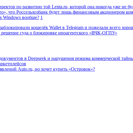
ректор по развитию той Lenta.ru, которой она никогда уже не бу
о», что Россельхозбанк будет лишь финансовым акционером ко
в Windows вообще?
1
заблокировали кошелёк Wallet в Telegram и пожелали всего хоро
 решение суда о блокировке иноагентского «ВЧК-ОГПУ»
 документов в Deepseek и нарушения режима коммерческой тайн
аркетплейсов
влений Auto.ru, но хочет купить «Островок»?