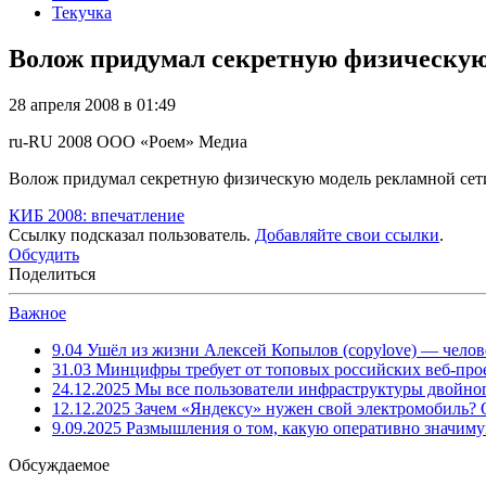
Текучка
Волож придумал секретную физическую 
28 апреля 2008 в 01:49
ru-RU
2008
ООО «Роем»
Медиа
Волож придумал секретную физическую модель рекламной сети
КИБ 2008: впечатление
Ссылку подсказал пользователь.
Добавляйте свои ссылки
.
Обсудить
Поделиться
Важное
9.04
Ушёл из жизни Алексей Копылов (copylove) — челов
31.03
Минцифры требует от топовых российских веб-прое
24.12.2025
Мы все пользователи инфраструктуры двойног
12.12.2025
Зачем «Яндексу» нужен свой электромобиль?
9.09.2025
Размышления о том, какую оперативно значим
Обсуждаемое