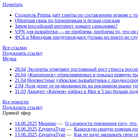
Почитать
Создатель Prisma даёт советы по составлению резюме с т
Обратная связь по блокировкам и белым спискам
Зачем российский интернет ломают санкциями?
VPN для разработки — не проблема, проблема то, что он
ФСБ и Минздрав предупреждают (только их никто не слу
Все ссылки
Подсказать ссылку
Медиа
28.04
Эксперты отмечают постоянный рост стресса росси
26.04
«Кинопоиск» отрекламировал и показал прямую тр
21.04
Неизвестные узбекские разработчики с продюссером
2.04
Доля денег от недвижимости на рекламном рынке уп
31.03
Аккаунт «Кремля» набрал в Max в 5 раз больше подп
Все новости
Подсказать ссылку
Прямой эфир
14.06.2025
Мишико
—
О сложности признания того, что
13.06.2025
ZayunyaTyan
—
Казахскую скорую помощь по
13.06.2025
ZayunyaTyan
—
Как не надо закрывать свои 