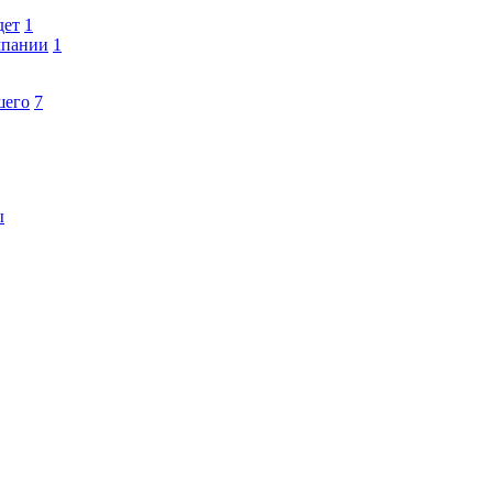
дет
1
мпании
1
шего
7
ы