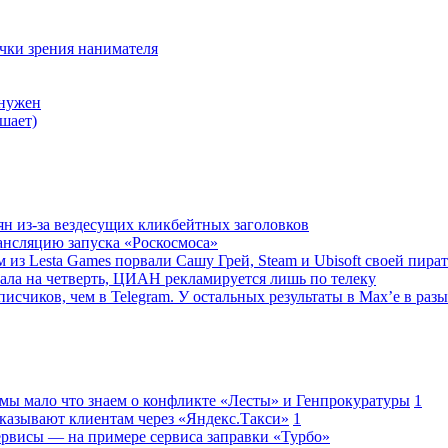
очки зрения нанимателя
 нужен
шает)
ян из-за вездесущих кликбейтных заголовков
ансляцию запуска «Роскосмоса»
 из Lesta Games порвали Сашу Грей, Steam и Ubisoft своей пира
ала на четверть, ЦИАН рекламируется лишь по телеку
исчиков, чем в Telegram. У остальных результаты в Max’е в разы
 мы мало что знаем о конфликте «Лесты» и Генпрокуратуры
1
казывают клиентам через «Яндекс.Такси»
1
сервисы — на примере сервиса заправки «Турбо»