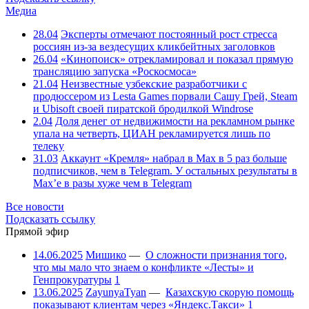
Медиа
28.04
Эксперты отмечают постоянный рост стресса
россиян из-за вездесущих кликбейтных заголовков
26.04
«Кинопоиск» отрекламировал и показал прямую
трансляцию запуска «Роскосмоса»
21.04
Неизвестные узбекские разработчики с
продюссером из Lesta Games порвали Сашу Грей, Steam
и Ubisoft своей пиратской бродилкой Windrose
2.04
Доля денег от недвижимости на рекламном рынке
упала на четверть, ЦИАН рекламируется лишь по
телеку
31.03
Аккаунт «Кремля» набрал в Max в 5 раз больше
подписчиков, чем в Telegram. У остальных результаты в
Max’е в разы хуже чем в Telegram
Все новости
Подсказать ссылку
Прямой эфир
14.06.2025
Мишико
—
О сложности признания того,
что мы мало что знаем о конфликте «Лесты» и
Генпрокуратуры
1
13.06.2025
ZayunyaTyan
—
Казахскую скорую помощь
показывают клиентам через «Яндекс.Такси»
1