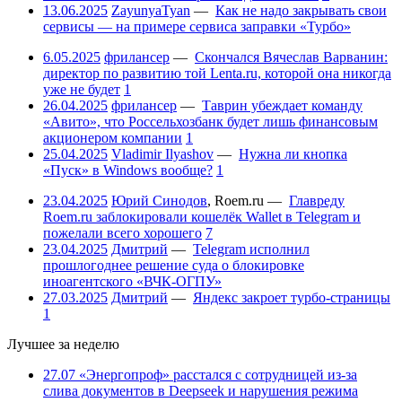
13.06.2025
ZayunyaTyan
—
Как не надо закрывать свои
сервисы — на примере сервиса заправки «Турбо»
6.05.2025
фрилансер
—
Скончался Вячеслав Варванин:
директор по развитию той Lenta.ru, которой она никогда
уже не будет
1
26.04.2025
фрилансер
—
Таврин убеждает команду
«Авито», что Россельхозбанк будет лишь финансовым
акционером компании
1
25.04.2025
Vladimir Ilyashov
—
Нужна ли кнопка
«Пуск» в Windows вообще?
1
23.04.2025
Юрий Синодов
,
Roem.ru
—
Главреду
Roem.ru заблокировали кошелёк Wallet в Telegram и
пожелали всего хорошего
7
23.04.2025
Дмитрий
—
Telegram исполнил
прошлогоднее решение суда о блокировке
иноагентского «ВЧК-ОГПУ»
27.03.2025
Дмитрий
—
Яндекс закроет турбо-страницы
1
Лучшее за неделю
27.07
«Энергопроф» расстался с сотрудницей из-за
слива документов в Deepseek и нарушения режима