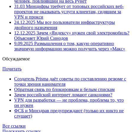
человек, повлиявший на весь Рунет
31.03
Минцифры требует от топовых российских веб-
проектов не оказывать услуги клиентам, сидящим за
VPN и прокси
24.12.2025
Мы все пользователи инфраструктуры
двойного назначения
12.12.2025
Зачем «Яндексу» нужен свой электромобиль?
Объясняет Юрий Синодов
9.09.2025
Размышления о том, какую оперативно
значимую информацию можно получить через «Макс»
Обсуждаемое
Почитать
Создатель Prisma даёт советы по составлению резюме с
точки зрения нанимателя
Обратная связь по блокировкам и белым спискам
Зачем российский интернет ломают санкциями?
VPN для разработки — не проблема, проблема то, что
он нужен
ФСБ и Минздрав предупреждают (только их никто не
слушает)
Все ссылки
Подсказать ссылку