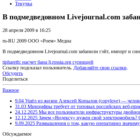
Текучка
В подмедведовном Livejournal.com забан
28 апреля 2009 в 16:25
ru-RU
2009
ООО «Роем»
Медиа
В подмедведовном Livejournal.com забанили гэйт, импорт и синд
tiphareth: насчет бана lj.rossia.org супницей
Ссылку подсказал пользователь.
Добавляйте свои ссылки
.
Обсудить
Поделиться
Важное
9.04
Ушёл из жизни Алексей Копылов (copylove) — челов
31.03
Минцифры требует от топовых российских веб-прое
24.12.2025
Мы все пользователи инфраструктуры двойног
12.12.2025
Зачем «Яндексу» нужен свой электромобиль?
9.09.2025
Размышления о том, какую оперативно значим
Обсуждаемое