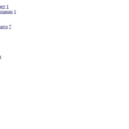
дет
1
мпании
1
шего
7
ы