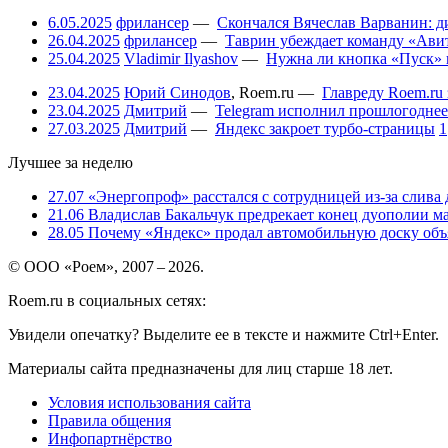
6.05.2025
фрилансер
—
Скончался Вячеслав Варванин: ди
26.04.2025
фрилансер
—
Таврин убеждает команду «Авит
25.04.2025
Vladimir Ilyashov
—
Нужна ли кнопка «Пуск» 
23.04.2025
Юрий Синодов
,
Roem.ru
—
Главреду Roem.ru 
23.04.2025
Дмитрий
—
Telegram исполнил прошлогоднее
27.03.2025
Дмитрий
—
Яндекс закроет турбо-страницы
1
Лучшее за неделю
27.07
«Энергопроф» расстался с сотрудницей из-за слива
21.06
Владислав Бакальчук предрекает конец дуополии м
28.05
Почему «Яндекс» продал автомобильную доску объя
© ООО «Роем», 2007 – 2026.
Roem.ru в социальных сетях:
Увидели опечатку? Выделите ее в тексте и нажмите Ctrl+Enter.
Материалы сайта предназначены для лиц старше 18 лет.
Условия использования сайта
Правила общения
Инфопартнёрство