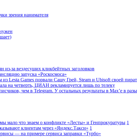
очки зрения нанимателя
 нужен
шает)
ян из-за вездесущих кликбейтных заголовков
ансляцию запуска «Роскосмоса»
 из Lesta Games порвали Сашу Грей, Steam и Ubisoft своей пира
ала на четверть, ЦИАН рекламируется лишь по телеку
исчиков, чем в Telegram. У остальных результаты в Max’е в разы
 мы мало что знаем о конфликте «Лесты» и Генпрокуратуры
1
казывают клиентам через «Яндекс.Такси»
1
сервисы — на примере сервиса заправки «Турбо»