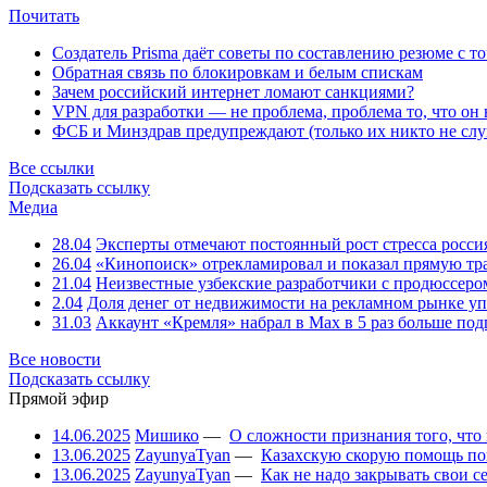
Почитать
Создатель Prisma даёт советы по составлению резюме с т
Обратная связь по блокировкам и белым спискам
Зачем российский интернет ломают санкциями?
VPN для разработки — не проблема, проблема то, что он
ФСБ и Минздрав предупреждают (только их никто не слу
Все ссылки
Подсказать ссылку
Медиа
28.04
Эксперты отмечают постоянный рост стресса росси
26.04
«Кинопоиск» отрекламировал и показал прямую тр
21.04
Неизвестные узбекские разработчики с продюссером
2.04
Доля денег от недвижимости на рекламном рынке уп
31.03
Аккаунт «Кремля» набрал в Max в 5 раз больше подп
Все новости
Подсказать ссылку
Прямой эфир
14.06.2025
Мишико
—
О сложности признания того, что
13.06.2025
ZayunyaTyan
—
Казахскую скорую помощь по
13.06.2025
ZayunyaTyan
—
Как не надо закрывать свои 