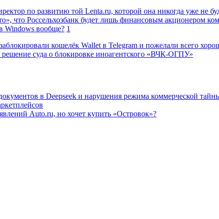
ректор по развитию той Lenta.ru, которой она никогда уже не бу
о», что Россельхозбанк будет лишь финансовым акционером ко
в Windows вообще?
1
заблокировали кошелёк Wallet в Telegram и пожелали всего хоро
 решение суда о блокировке иноагентского «ВЧК-ОГПУ»
 документов в Deepseek и нарушения режима коммерческой тайн
аркетплейсов
влений Auto.ru, но хочет купить «Островок»?