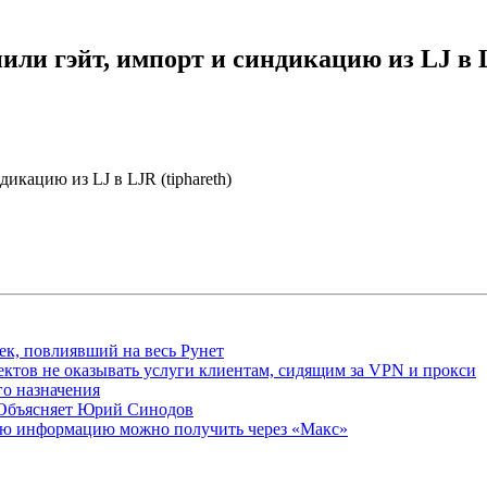
или гэйт, импорт и синдикацию из LJ в L
икацию из LJ в LJR (tiphareth)
ек, повлиявший на весь Рунет
ктов не оказывать услуги клиентам, сидящим за VPN и прокси
о назначения
 Объясняет Юрий Синодов
ую информацию можно получить через «Макс»