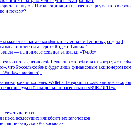
влений Auto.ru, но хочет купить «Островок»?
редоставившую ИИ-галлюцинации в качестве аргументов в свою
ько и почему?
 мы мало что знаем о конфликте «Лесты» и Генпрокуратуры
1
казывают клиентам через «Яндекс.Такси»
1
сервисы — на примере сервиса заправки «Турбо»
ректор по развитию той Lenta.ru, которой она никогда уже не бу
о», что Россельхозбанк будет лишь финансовым акционером ко
в Windows вообще?
1
заблокировали кошелёк Wallet в Telegram и пожелали всего хоро
 решение суда о блокировке иноагентского «ВЧК-ОГПУ»
ы уехать на такси
н из-за вездесущих кликбейтных заголовков
ансляцию запуска «Роскосмоса»