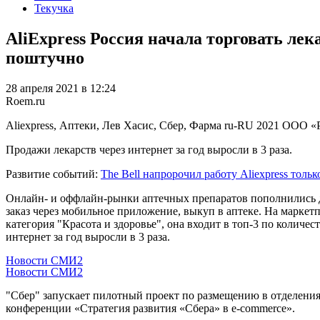
Текучка
AliExpress Россия начала торговать ле
поштучно
28 апреля 2021 в 12:24
Roem.ru
Aliexpress, Аптеки, Лев Хасис, Сбер, Фарма
ru-RU
2021
ООО «
Продажи лекарств через интернет за год выросли в 3 раза.
Развитие событий:
The Bell напророчил работу Aliexpress тол
Онлайн- и оффлайн-рынки аптечных препаратов пополнились д
заказ через мобильное приложение, выкуп в аптеке. На маркетпл
категория "Красота и здоровье", она входит в топ-3 по количес
интернет за год выросли в 3 раза.
Новости СМИ2
Новости СМИ2
"Сбер" запускает пилотный проект по размещению в отделения
конференции «Стратегия развития «Сбера» в e-commerce».