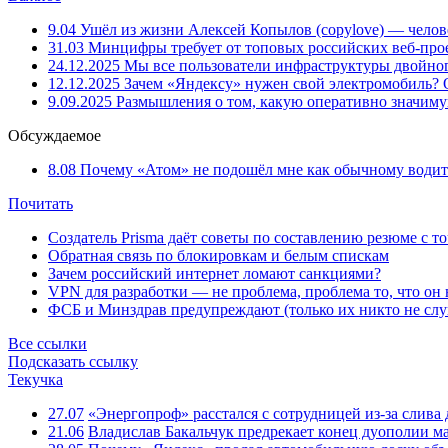
9.04
Ушёл из жизни Алексей Копылов (copylove) — челов
31.03
Минцифры требует от топовых российских веб-прое
24.12.2025
Мы все пользователи инфраструктуры двойног
12.12.2025
Зачем «Яндексу» нужен свой электромобиль?
9.09.2025
Размышления о том, какую оперативно значим
Обсуждаемое
8.08
Почему «Атом» не подошёл мне как обычному водит
Почитать
Создатель Prisma даёт советы по составлению резюме с т
Обратная связь по блокировкам и белым спискам
Зачем российский интернет ломают санкциями?
VPN для разработки — не проблема, проблема то, что он
ФСБ и Минздрав предупреждают (только их никто не слу
Все ссылки
Подсказать ссылку
Текучка
27.07
«Энергопроф» расстался с сотрудницей из-за слив
21.06
Владислав Бакальчук предрекает конец дуополии м