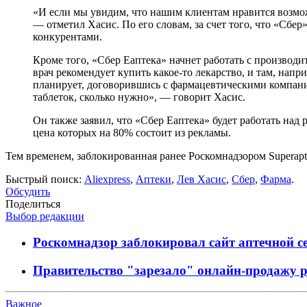
«И если мы увидим, что нашим клиентам нравится возможн
— отметил Хасис. По его словам, за счет того, что «Сбе
конкурентами.
Кроме того, «Сбер Еаптека» начнет работать с производи
врач рекомендует купить какое-то лекарство, и там, напр
планирует, договорившись с фармацевтическими компания
таблеток, сколько нужно», — говорит Хасис.
Он также заявил, что «Сбер Еаптека» будет работать над
цена которых на 80% состоит из рекламы.
Тем временем, заблокированная ранее Роскомнадзором Superapte
Быстрый поиск:
Aliexpress
,
Аптеки
,
Лев Хасис
,
Сбер
,
Фарма
.
Обсудить
Поделиться
Выбор редакции
Роскомнадзор заблокировал сайт аптечной се
Правительство "зарезало" онлайн-продажу 
Важное