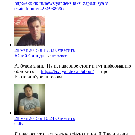
http://ekb.dk.ru/news/yandeks-taksi-zapustilsya-v-
ekaterinburge-236938696
28 мая 2015 в 15:32
Ответить
Юрий Синодов
>
контекст
А, будем знать. Ну и, наверное стоит и тут информацию
обновить —
https://taxi.yandex.ru/about/
— про
Екатеринбург ни слова
28 мая 2015 в 16:24
Ответить
splix
Я надеюсь это даст хоть какой-то пинок Я.Такси и они