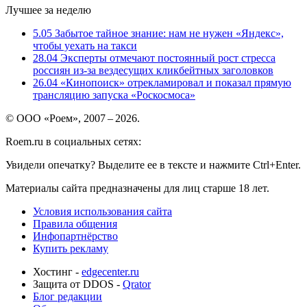
Лучшее за неделю
5.05
Забытое тайное знание: нам не нужен «Яндекс»,
чтобы уехать на такси
28.04
Эксперты отмечают постоянный рост стресса
россиян из-за вездесущих кликбейтных заголовков
26.04
«Кинопоиск» отрекламировал и показал прямую
трансляцию запуска «Роскосмоса»
© ООО «Роем», 2007 – 2026.
Roem.ru в социальных сетях:
Увидели опечатку? Выделите ее в тексте и нажмите Ctrl+Enter.
Материалы сайта предназначены для лиц старше 18 лет.
Условия использования сайта
Правила общения
Инфопартнёрство
Купить рекламу
Хостинг -
edgecenter.ru
Защита от DDOS -
Qrator
Блог редакции