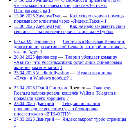
14.06.2025
Мишико
—
О сложности признания того,
что мы мало что знаем о конфликте «Лесты» и
Генпрокуратуры
1
13.06.2025
ZayunyaTyan
—
Казахскую скорую помощь
показывают клиентам через «Яндекс.Такси»
1
13.06.2025
ZayunyaTyan
—
Как не надо закрывать свои
сервисы — на примере сервиса заправки «Турбо»
6.05.2025
фрилансер
—
Скончался Вячеслав Варванин:
директор по развитию той Lenta.ru, которой она никогда
уже не будет
1
26.04.2025
фрилансер
—
Таврин убеждает команду
«Авито», что Россельхозбанк будет лишь финансовым
акционером компании
1
25.04.2025
Vladimir Ilyashov
—
Нужна ли кнопка
«Пуск» в Windows вообще?
1
23.04.2025
Юрий Синодов
,
Roem.ru
—
Главреду
Roem.ru заблокировали кошелёк Wallet в Telegram и
пожелали всего хорошего
7
23.04.2025
Дмитрий
—
Telegram исполнил
прошлогоднее решение суда о блокировке
иноагентского «ВЧК-ОГПУ»
27.03.2025
Дмитрий
—
Яндекс закроет турбо-страницы
1