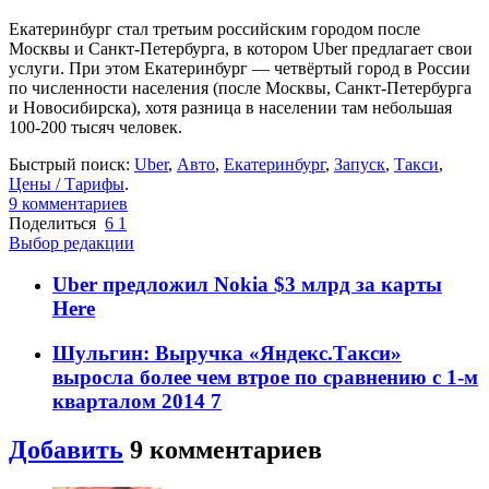
Екатеринбург стал третьим российским городом после
Москвы и Санкт-Петербурга, в котором Uber предлагает свои
услуги. При этом Екатеринбург — четвёртый город в России
по численности населения (после Москвы, Санкт-Петербурга
и Новосибирска), хотя разница в населении там небольшая
100-200 тысяч человек.
Быстрый поиск:
Uber
,
Авто
,
Екатеринбург
,
Запуск
,
Такси
,
Цены / Тарифы
.
9
комментариев
Поделиться
6
1
Выбор редакции
Uber предложил Nokia $3 млрд за карты
Here
Шульгин: Выручка «Яндекс.Такси»
выросла более чем втрое по сравнению с 1-м
кварталом 2014
7
Добавить
9
комментариев