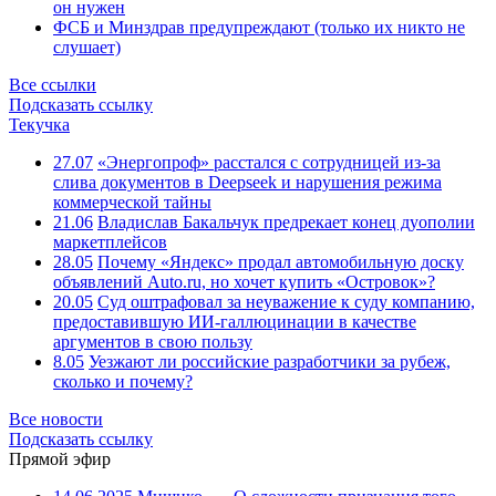
он нужен
ФСБ и Минздрав предупреждают (только их никто не
слушает)
Все ссылки
Подсказать ссылку
Текучка
27.07
«Энергопроф» расстался с сотрудницей из-за
слива документов в Deepseek и нарушения режима
коммерческой тайны
21.06
Владислав Бакальчук предрекает конец дуополии
маркетплейсов
28.05
Почему «Яндекс» продал автомобильную доску
объявлений Auto.ru, но хочет купить «Островок»?
20.05
Суд оштрафовал за неуважение к суду компанию,
предоставившую ИИ-галлюцинации в качестве
аргументов в свою пользу
8.05
Уезжают ли российские разработчики за рубеж,
сколько и почему?
Все новости
Подсказать ссылку
Прямой эфир