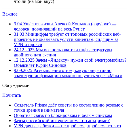
что ли (на мой вкус)
Важное
9.04
Ушёл из жизни Алексей Копылов (copylove) —
человек, повлиявший на весь Рунет
31.03
Минцифры требует от топовых российских веб-
проектов не оказывать услуги клиентам, сидящим за
VPN и прокси
24.12.2025
Мы все пользователи инфраструктуры
двойного назначения
12.12.2025
Зачем «Яндексу» нужен свой электромобиль?
Объясняет Юрий Синодов
9.09.2025
Размышления о том, какую оперативно
значимую информацию можно получить через «Макс»
Обсуждаемое
Почитать
Создатель Prisma даёт советы по составлению резюме с
точки зрения нанимателя
Обратная связь по блокировкам и белым спискам
Зачем российский интернет ломают санкциями?
VPN для разработки — не проблема, проблема то, что