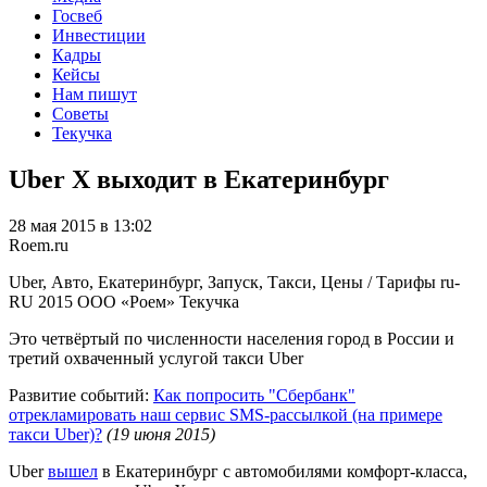
Госвеб
Инвестиции
Кадры
Кейсы
Нам пишут
Советы
Текучка
Uber X выходит в Екатеринбург
28 мая 2015 в 13:02
Roem.ru
Uber, Авто, Екатеринбург, Запуск, Такси, Цены / Тарифы
ru-
RU
2015
ООО «Роем»
Текучка
Это четвёртый по численности населения город в России и
третий охваченный услугой такси Uber
Развитие событий:
Как попросить "Сбербанк"
отрекламировать наш сервис SMS-рассылкой (на примере
такси Uber)?
(19 июня 2015)
Uber
вышел
в Екатеринбург с автомобилями комфорт-класса,