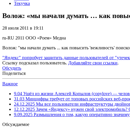
Текучка
Волoж: «мы начали думать … как повыс
28 июля 2011 в 19:11
ru-RU
2011
ООО «Роем»
Медиа
Волoж: "мы начали думать ... как повысить 'вежливость' поиск
"Яндекс" попробует защитить данные пользователей от "утечек
Ссылку подсказал пользователь.
Добавляйте свои ссылки
.
Обсудить
Поделиться
Важное
9.04
Ушёл из жизни Алексей Копылов (copylove) — челов
31.03
Минцифры требует от топовых российских веб-прое
24.12.2025
Мы все пользователи инфраструктуры двойног
12.12.2025
Зачем «Яндексу» нужен свой электромобиль?
9.09.2025
Размышления о том, какую оперативно значим
Обсуждаемое