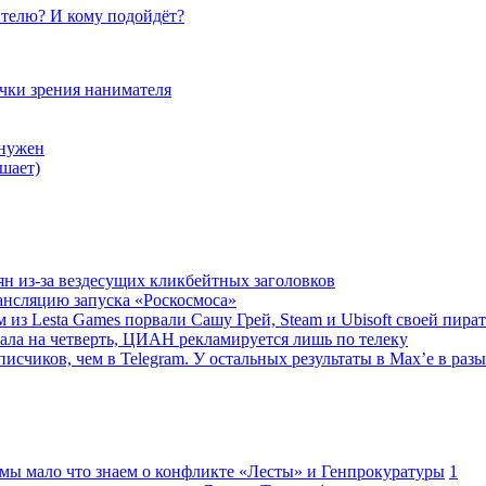
телю? И кому подойдёт?
очки зрения нанимателя
 нужен
шает)
ян из-за вездесущих кликбейтных заголовков
ансляцию запуска «Роскосмоса»
 из Lesta Games порвали Сашу Грей, Steam и Ubisoft своей пира
ала на четверть, ЦИАН рекламируется лишь по телеку
исчиков, чем в Telegram. У остальных результаты в Max’е в разы
 мы мало что знаем о конфликте «Лесты» и Генпрокуратуры
1