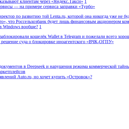
казывают клиентам через «Яндекс.Такси»
1
сервисы — на примере сервиса заправки «Турбо»
ректор по развитию той Lenta.ru, которой она никогда уже не бу
о», что Россельхозбанк будет лишь финансовым акционером ко
в Windows вообще?
1
заблокировали кошелёк Wallet в Telegram и пожелали всего хоро
 решение суда о блокировке иноагентского «ВЧК-ОГПУ»
 документов в Deepseek и нарушения режима коммерческой тайн
аркетплейсов
влений Auto.ru, но хочет купить «Островок»?