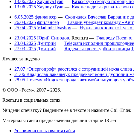
13.06.2025
ZayunyaTyan
—
Казахскую скорую помощь по
13.06.2025
ZayunyaTyan
—
Как не надо закрывать свои 
6.05.2025
фрилансер
—
Скончался Вячеслав Варванин: ди
26.04.2025
фрилансер
—
Таврин убеждает команду «Авит
25.04.2025
Vladimir Ilyashov
—
Нужна ли кнопка «Пуск» 
23.04.2025
Юрий Синодов
,
Roem.ru
—
Главреду Roem.ru 
23.04.2025
Дмитрий
—
Telegram исполнил прошлогоднее
27.03.2025
Дмитрий
—
Яндекс закроет турбо-страницы
1
Лучшее за неделю
27.07
«Энергопроф» расстался с сотрудницей из-за слива
21.06
Владислав Бакальчук предрекает конец дуополии м
28.05
Почему «Яндекс» продал автомобильную доску объя
© ООО «Роем», 2007 – 2026.
Roem.ru в социальных сетях:
Увидели опечатку? Выделите ее в тексте и нажмите Ctrl+Enter.
Материалы сайта предназначены для лиц старше 18 лет.
Условия использования сайта