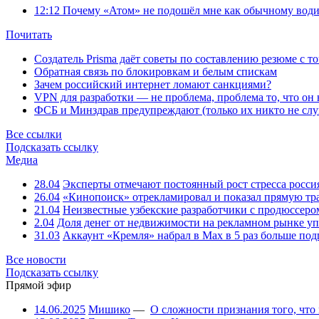
12:12
Почему «Атом» не подошёл мне как обычному води
Почитать
Создатель Prisma даёт советы по составлению резюме с т
Обратная связь по блокировкам и белым спискам
Зачем российский интернет ломают санкциями?
VPN для разработки — не проблема, проблема то, что он
ФСБ и Минздрав предупреждают (только их никто не слу
Все ссылки
Подсказать ссылку
Медиа
28.04
Эксперты отмечают постоянный рост стресса росси
26.04
«Кинопоиск» отрекламировал и показал прямую тр
21.04
Неизвестные узбекские разработчики с продюссером
2.04
Доля денег от недвижимости на рекламном рынке уп
31.03
Аккаунт «Кремля» набрал в Max в 5 раз больше подп
Все новости
Подсказать ссылку
Прямой эфир
14.06.2025
Мишико
—
О сложности признания того, что