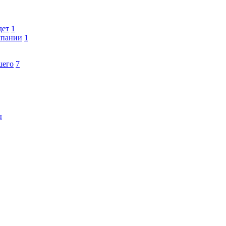
дет
1
мпании
1
шего
7
ы