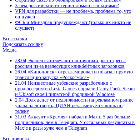
Зачем российский интернет ломают санкциями?
VPN для разработки — не проблема, проблема то, что
он нужен
ФСБ и Минздрав предупреждают (только их никто не
слушает)
Все ссылки
Подсказать ссылку
Медиа
28.04
Эксперты отмечают постоянный рост стресса
россиян из-за вездесущих кликбейтных заголовков
26.04
«Кинопоиск» отрекламировал и показал прямую
трансляцию запуска «Роскосмоса»
21.04
Неизвестные узбекские разработчики с
продюссером из Lesta Games порвали Сашу Грей, Steam
и Ubisoft своей пиратской бродилкой Windrose
2.04
Доля денег от недвижимости на рекламном рынке
упала на четверть, ЦИАН рекламируется лишь по
телеку
31.03
Аккаунт «Кремля» набрал в Max в 5 раз больше
подписчиков, чем в Telegram. У остальных результаты в
Max’е в разы хуже чем в Telegram
Все новости