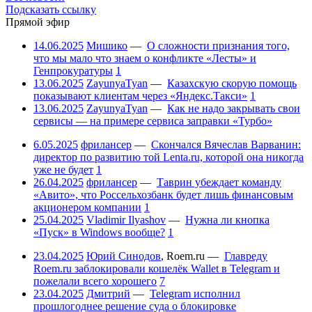
Подсказать ссылку
Прямой эфир
14.06.2025
Мишико
—
О сложности признания того,
что мы мало что знаем о конфликте «Лесты» и
Генпрокуратуры
1
13.06.2025
ZayunyaTyan
—
Казахскую скорую помощь
показывают клиентам через «Яндекс.Такси»
1
13.06.2025
ZayunyaTyan
—
Как не надо закрывать свои
сервисы — на примере сервиса заправки «Турбо»
6.05.2025
фрилансер
—
Скончался Вячеслав Варванин:
директор по развитию той Lenta.ru, которой она никогда
уже не будет
1
26.04.2025
фрилансер
—
Таврин убеждает команду
«Авито», что Россельхозбанк будет лишь финансовым
акционером компании
1
25.04.2025
Vladimir Ilyashov
—
Нужна ли кнопка
«Пуск» в Windows вообще?
1
23.04.2025
Юрий Синодов
,
Roem.ru
—
Главреду
Roem.ru заблокировали кошелёк Wallet в Telegram и
пожелали всего хорошего
7
23.04.2025
Дмитрий
—
Telegram исполнил
прошлогоднее решение суда о блокировке