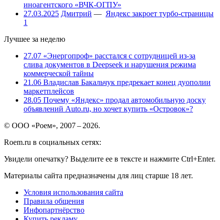
иноагентского «ВЧК-ОГПУ»
27.03.2025
Дмитрий
—
Яндекс закроет турбо-страницы
1
Лучшее за неделю
27.07
«Энергопроф» расстался с сотрудницей из-за
слива документов в Deepseek и нарушения режима
коммерческой тайны
21.06
Владислав Бакальчук предрекает конец дуополии
маркетплейсов
28.05
Почему «Яндекс» продал автомобильную доску
объявлений Auto.ru, но хочет купить «Островок»?
© ООО «Роем», 2007 – 2026.
Roem.ru в социальных сетях:
Увидели опечатку? Выделите ее в тексте и нажмите Ctrl+Enter.
Материалы сайта предназначены для лиц старше 18 лет.
Условия использования сайта
Правила общения
Инфопартнёрство
Купить рекламу