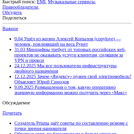
Быстрый поиск:
EMI
,
Музыкальные сервисы
,
Правообладатели
.
Обсудить
Поделиться
Важное
9.04
Ушёл из жизни Алексей Копылов (copylove) —
человек, повлиявший на весь Рунет
31.03
Минцифры требует от топовых российских веб-
проектов не оказывать услуги клиентам, сидящим за
VPN и прокси
24.12.2025
Мы все пользователи инфраструктуры
двойного назначения
12.12.2025
Зачем «Яндексу» нужен свой электромобиль?
Объясняет Юрий Синодов
9.09.2025
Размышления о том, какую оперативно
значимую информацию можно получить через «Макс»
Обсуждаемое
Почитать
Создатель Prisma даёт советы по составлению резюме с
точки зрения нанимателя
Обратная связь по блокировкам и белым спискам