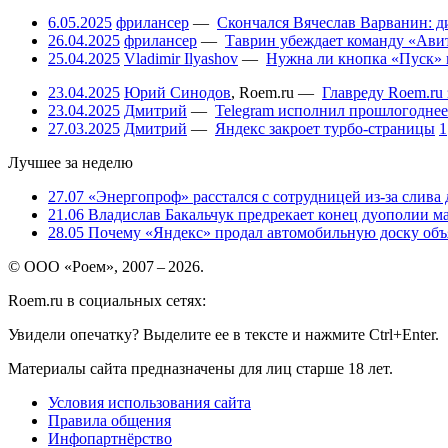
6.05.2025
фрилансер
—
Скончался Вячеслав Варванин: ди
26.04.2025
фрилансер
—
Таврин убеждает команду «Авит
25.04.2025
Vladimir Ilyashov
—
Нужна ли кнопка «Пуск» 
23.04.2025
Юрий Синодов
,
Roem.ru
—
Главреду Roem.ru 
23.04.2025
Дмитрий
—
Telegram исполнил прошлогоднее
27.03.2025
Дмитрий
—
Яндекс закроет турбо-страницы
1
Лучшее за неделю
27.07
«Энергопроф» расстался с сотрудницей из-за слива
21.06
Владислав Бакальчук предрекает конец дуополии м
28.05
Почему «Яндекс» продал автомобильную доску объя
© ООО «Роем», 2007 – 2026.
Roem.ru в социальных сетях:
Увидели опечатку? Выделите ее в тексте и нажмите Ctrl+Enter.
Материалы сайта предназначены для лиц старше 18 лет.
Условия использования сайта
Правила общения
Инфопартнёрство