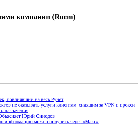
иями компании (Roem)
ек, повлиявший на весь Рунет
ктов не оказывать услуги клиентам, сидящим за VPN и прокси
о назначения
 Объясняет Юрий Синодов
ую информацию можно получить через «Макс»