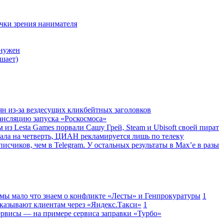
очки зрения нанимателя
 нужен
шает)
ян из-за вездесущих кликбейтных заголовков
ансляцию запуска «Роскосмоса»
 из Lesta Games порвали Сашу Грей, Steam и Ubisoft своей пира
ала на четверть, ЦИАН рекламируется лишь по телеку
исчиков, чем в Telegram. У остальных результаты в Max’е в разы
 мы мало что знаем о конфликте «Лесты» и Генпрокуратуры
1
казывают клиентам через «Яндекс.Такси»
1
сервисы — на примере сервиса заправки «Турбо»