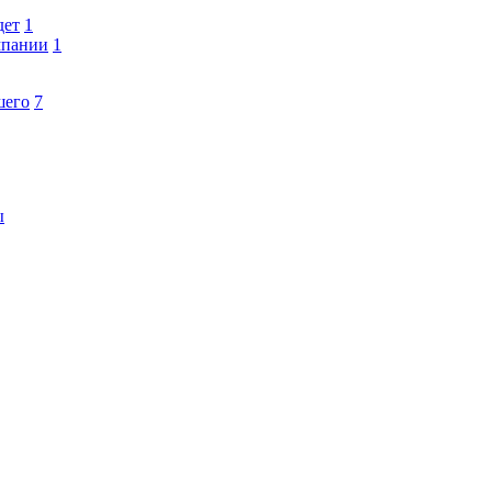
дет
1
мпании
1
шего
7
ы