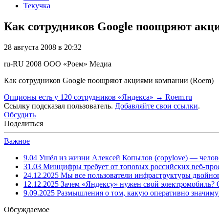
Текучка
Как сотрудников Google поощряют акц
28 августа 2008 в 20:32
ru-RU
2008
ООО «Роем»
Медиа
Как сотрудников Google поощряют акциями компании (Roem)
Опционы есть у 120 сотрудников «Яндекса» → Roem.ru
Ссылку подсказал пользователь.
Добавляйте свои ссылки
.
Обсудить
Поделиться
Важное
9.04
Ушёл из жизни Алексей Копылов (copylove) — челов
31.03
Минцифры требует от топовых российских веб-прое
24.12.2025
Мы все пользователи инфраструктуры двойног
12.12.2025
Зачем «Яндексу» нужен свой электромобиль?
9.09.2025
Размышления о том, какую оперативно значим
Обсуждаемое