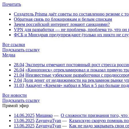
Почитать
Создатель Prisma даёт советы по составлению резюме с т
Обратная связь по блокировкам и белым спискам
Зачем российский интернет ломают санкциями?
VPN для разработки — не проблема, проблема то, что он
ФСБ и Минздрав предупреждают (только их никто не слу
Все ссылки
Подсказать ссылку
Медиа
28.04
Эксперты отмечают постоянный рост стресса росси
26.04
«Кинопоиск» отрекламировал и показал прямую тр
21.04
Неизвестные узбекские разработчики с продюссером
2.04
Доля денег от недвижимости на рекламном рынке уп
31.03
Аккаунт «Кремля» набрал в Max в 5 раз больше подп
Все новости
Подсказать ссылку
Прямой эфир
14.06.2025
Мишико
—
О сложности признания того, что
13.06.2025
ZayunyaTyan
—
Казахскую скорую помощь по
13.06.2025
ZayunyaTyan
—
Как не надо закрывать свои 