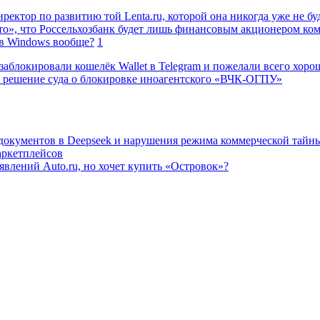
ректор по развитию той Lenta.ru, которой она никогда уже не бу
о», что Россельхозбанк будет лишь финансовым акционером ко
в Windows вообще?
1
заблокировали кошелёк Wallet в Telegram и пожелали всего хоро
 решение суда о блокировке иноагентского «ВЧК-ОГПУ»
 документов в Deepseek и нарушения режима коммерческой тайн
аркетплейсов
влений Auto.ru, но хочет купить «Островок»?