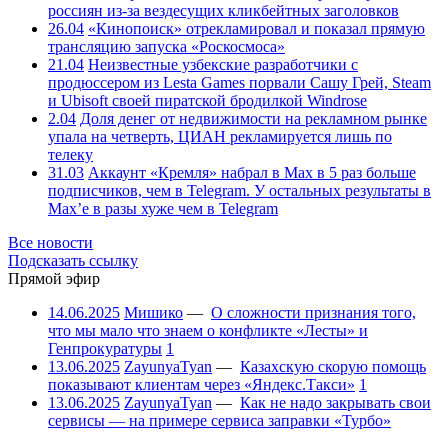
россиян из-за вездесущих кликбейтных заголовков
26.04
«Кинопоиск» отрекламировал и показал прямую
трансляцию запуска «Роскосмоса»
21.04
Неизвестные узбекские разработчики с
продюссером из Lesta Games порвали Сашу Грей, Steam
и Ubisoft своей пиратской бродилкой Windrose
2.04
Доля денег от недвижимости на рекламном рынке
упала на четверть, ЦИАН рекламируется лишь по
телеку
31.03
Аккаунт «Кремля» набрал в Max в 5 раз больше
подписчиков, чем в Telegram. У остальных результаты в
Max’е в разы хуже чем в Telegram
Все новости
Подсказать ссылку
Прямой эфир
14.06.2025
Мишико
—
О сложности признания того,
что мы мало что знаем о конфликте «Лесты» и
Генпрокуратуры
1
13.06.2025
ZayunyaTyan
—
Казахскую скорую помощь
показывают клиентам через «Яндекс.Такси»
1
13.06.2025
ZayunyaTyan
—
Как не надо закрывать свои
сервисы — на примере сервиса заправки «Турбо»