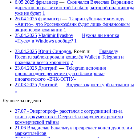
6.05.2025
фрилансер
—
Скончался Вячеслав Варванин:
директор по развитию той Lenta.ru, которой она никогда
уже не будет
1
26.04.2025
фрилансер
—
Таврин убеждает команду
«Авито», что Россельхозбанк будет лишь финансовым
акционером компании
1
25.04.2025
Vladimir Ilyashov
—
Нужна ли кнопка
«Пуск» в Windows вообще?
1
23.04.2025
Юрий Синодов
,
Roem.ru
—
Главреду
Roem.ru заблокировали кошелёк Wallet в Telegram и
пожелали всего хорошего
7
23.04.2025
Дмитрий
—
Telegram исполнил
прошлогоднее решение суда о блокировке
иноагентского «ВЧК-ОГПУ»
27.03.2025
Дмитрий
—
Яндекс закроет турбо-страницы
1
Лучшее за неделю
27.07
«Энергопроф» расстался с сотрудницей из-за
слива документов в Deepseek и нарушения режима
коммерческой тайны
21.06
Владислав Бакальчук предрекает конец дуополии
маркетплейсов