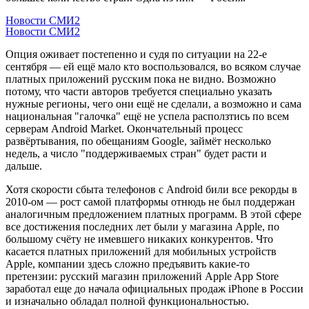
Новости СМИ2
Новости СМИ2
Опция оживает постепенно и судя по ситуации на 22-е
сентября — ей ещё мало кто воспользовался, во всяком случае
платных приложений русским пока не видно. Возможно
потому, что части авторов требуется специально указать
нужные регионы, чего они ещё не сделали, а возможно и сама
национальная "галочка" ещё не успела расползтись по всем
серверам Android Market. Окончательный процесс
развёртывания, по обещаниям Google, займёт несколько
недель, а число "поддерживаемых стран" будет расти и
дальше.
Хотя скорости сбыта телефонов с Android били все рекорды в
2010-ом — рост самой платформы отнюдь не был поддержан
аналогичным предложением платных программ. В этой сфере
все достижения последних лет были у магазина Apple, по
большому счёту не имевшего никаких конкурентов. Что
касается платных приложений для мобильных устройств
Apple, компании здесь сложно предъявить какие-то
претензии: русский магазин приложений Apple App Store
заработал еще до начала официальных продаж iPhone в России
и изначально обладал полной функциональностью.