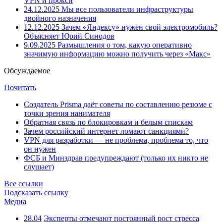
VPN и прокси
24.12.2025
Мы все пользователи инфраструктуры
двойного назначения
12.12.2025
Зачем «Яндексу» нужен свой электромобиль?
Объясняет Юрий Синодов
9.09.2025
Размышления о том, какую оперативно
значимую информацию можно получить через «Макс»
Обсуждаемое
Почитать
Создатель Prisma даёт советы по составлению резюме с
точки зрения нанимателя
Обратная связь по блокировкам и белым спискам
Зачем российский интернет ломают санкциями?
VPN для разработки — не проблема, проблема то, что
он нужен
ФСБ и Минздрав предупреждают (только их никто не
слушает)
Все ссылки
Подсказать ссылку
Медиа
28.04
Эксперты отмечают постоянный рост стресса