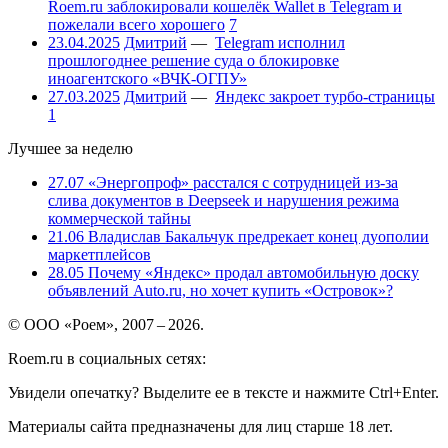
Roem.ru заблокировали кошелёк Wallet в Telegram и
пожелали всего хорошего
7
23.04.2025
Дмитрий
—
Telegram исполнил
прошлогоднее решение суда о блокировке
иноагентского «ВЧК-ОГПУ»
27.03.2025
Дмитрий
—
Яндекс закроет турбо-страницы
1
Лучшее за неделю
27.07
«Энергопроф» расстался с сотрудницей из-за
слива документов в Deepseek и нарушения режима
коммерческой тайны
21.06
Владислав Бакальчук предрекает конец дуополии
маркетплейсов
28.05
Почему «Яндекс» продал автомобильную доску
объявлений Auto.ru, но хочет купить «Островок»?
© ООО «Роем», 2007 – 2026.
Roem.ru в социальных сетях:
Увидели опечатку? Выделите ее в тексте и нажмите Ctrl+Enter.
Материалы сайта предназначены для лиц старше 18 лет.