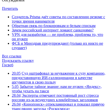
Обсуждаемое
Почитать
Создатель Prisma даёт советы по составлению резюме с
точки зрения нанимателя
Обратная связь по блокировкам и белым спискам
Зачем российский интернет ломают санкциями?
VPN для разработки — не проблема, проблема то, что
он нужен
ФСБ и Минздрав предупреждают (только их никто не
слушает)
Все ссылки
Подсказать ссылку
Госвеб
20.05
Суд оштрафовал за неуважение к суду компанию,
предоставившую ИИ-галлюцинации в качестве
аргументов в свою пользу
5.05
Забытое тайное знание: нам не нужен «Яндекс»,
чтобы уехать на такси
28.04
Эксперты отмечают постоянный рост стресса
россиян из-за вездесущих кликбейтных заголовков
26.04
«Кинопоиск» отрекламировал и показал прямую
трансляцию запуска «Роскосмоса»