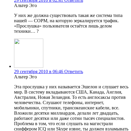
29 сентября 2010 в 02:41
Ответить
Альтер Эго
У них же должна существовать такая же система типа
нашей — СОРМ, на которую зеркалируется трафик.
«Прослушка» пользователя остаётся лишь делом
техники… ?
29 сентября 2010 в 06:46
Ответить
Альтер Эго
Эта прослушка у них называется Эшелон и слушает весь
мир. В систему вкладываются США, Канада, Англия,
Австралия, Новая Зеландия. То есть англосаксы против
человечества. Слушают телефоны, интернет,
мобильники, спутники, трансокеанские кабели, все.
Вложили десятки миллиардов, делали лет двадцать,
работают десятки или даже сотни тысяч специалистов.
Проблема в том, что если слушать на магистрали
сниффером ICQ или Skype извне, ты должен взламывать