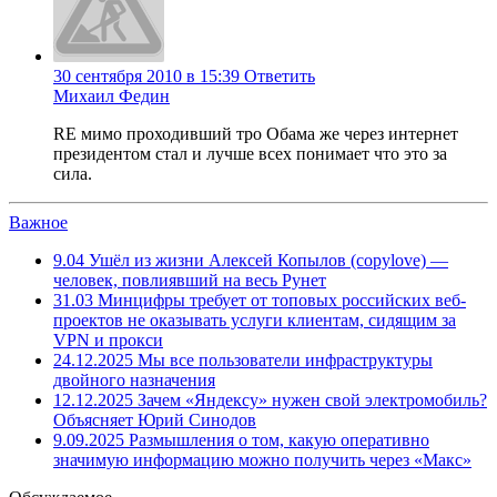
30 сентября 2010 в 15:39
Ответить
Михаил Федин
RE мимо проходивший тро Обама же через интернет
президентом стал и лучше всех понимает что это за
сила.
Важное
9.04
Ушёл из жизни Алексей Копылов (copylove) —
человек, повлиявший на весь Рунет
31.03
Минцифры требует от топовых российских веб-
проектов не оказывать услуги клиентам, сидящим за
VPN и прокси
24.12.2025
Мы все пользователи инфраструктуры
двойного назначения
12.12.2025
Зачем «Яндексу» нужен свой электромобиль?
Объясняет Юрий Синодов
9.09.2025
Размышления о том, какую оперативно
значимую информацию можно получить через «Макс»