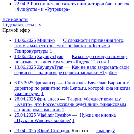
22.04
В России начали сажать инициаторов блокировок
«Флибусты» и «Рутрекера»
Все новости
Подсказать ссылку
Прямой эфир
14.06.2025
Мишико
—
О сложности признания того,
что мы мало что знаем о конфликте «Лесты» и
Генпрокуратуры
1
13.06.2025
ZayunyaTyan
—
Казахскую скорую помощь
показывают клиентам через «Яндекс.Такси»
1
13.06.2025
ZayunyaTyan
—
Как не надо закрывать свои
сервисы — на примере сервиса заправки «Турбо»
6.05.2025
фрилансер
—
Скончался Вячеслав Варванин:
директор по развитию той Lenta.ru, которой она никогда
уже не будет
1
26.04.2025
фрилансер
—
Таврин убеждает команду
«Авито», что Россельхозбанк будет лишь финансовым
акционером компании
1
25.04.2025
Vladimir Ilyashov
—
Нужна ли кнопка
«Пуск» в Windows вообще?
1
23.04.2025
Юрий Синодов
,
Roem.ru
—
Главреду