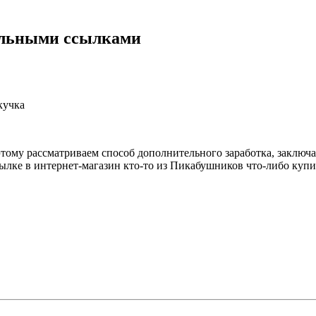
альными ссылками
кучка
этому рассматриваем способ дополнительного заработка, заключ
сылке в интернет-магазин кто-то из Пикабушников что-либо куп