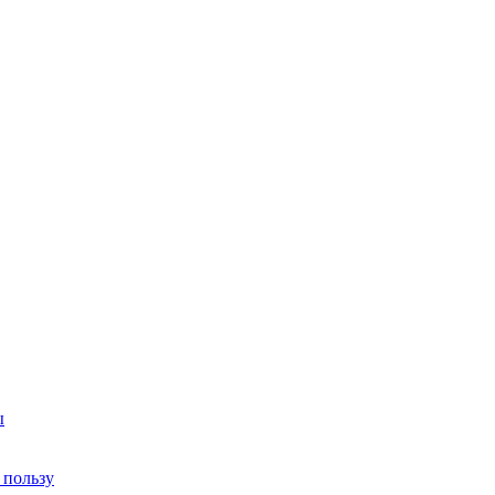
ы
 пользу