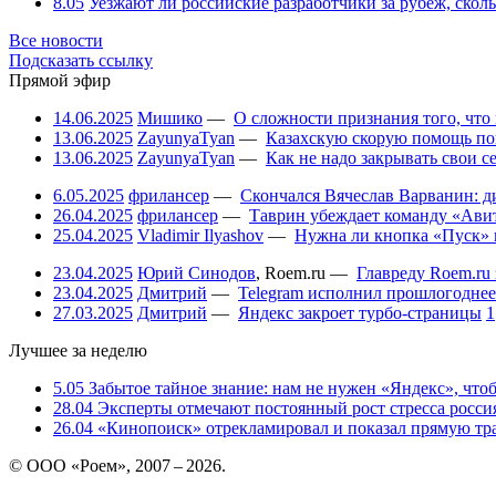
8.05
Уезжают ли российские разработчики за рубеж, скол
Все новости
Подсказать ссылку
Прямой эфир
14.06.2025
Мишико
—
О сложности признания того, что
13.06.2025
ZayunyaTyan
—
Казахскую скорую помощь по
13.06.2025
ZayunyaTyan
—
Как не надо закрывать свои 
6.05.2025
фрилансер
—
Скончался Вячеслав Варванин: ди
26.04.2025
фрилансер
—
Таврин убеждает команду «Авит
25.04.2025
Vladimir Ilyashov
—
Нужна ли кнопка «Пуск» 
23.04.2025
Юрий Синодов
,
Roem.ru
—
Главреду Roem.ru 
23.04.2025
Дмитрий
—
Telegram исполнил прошлогоднее
27.03.2025
Дмитрий
—
Яндекс закроет турбо-страницы
1
Лучшее за неделю
5.05
Забытое тайное знание: нам не нужен «Яндекс», чтоб
28.04
Эксперты отмечают постоянный рост стресса россия
26.04
«Кинопоиск» отрекламировал и показал прямую тр
© ООО «Роем», 2007 – 2026.