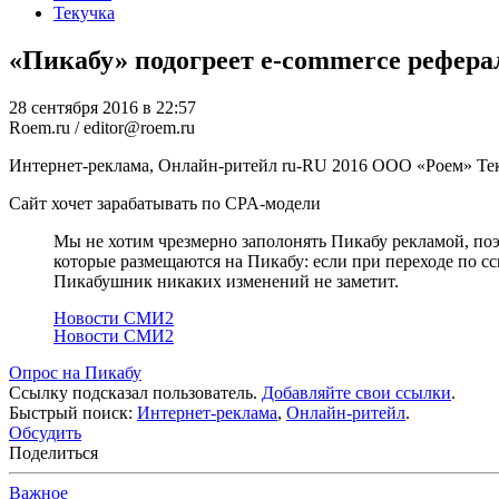
Текучка
«Пикабу» подогреет e-commerce рефер
28 сентября 2016 в 22:57
Roem.ru / editor@roem.ru
Интернет-реклама, Онлайн-ритейл
ru-RU
2016
ООО «Роем»
Те
Сайт хочет зарабатывать по CPA-модели
Мы не хотим чрезмерно заполонять Пикабу рекламой, по
которые размещаются на Пикабу: если при переходе по с
Пикабушник никаких изменений не заметит.
Новости СМИ2
Новости СМИ2
Опрос на Пикабу
Ссылку подсказал пользователь.
Добавляйте свои ссылки
.
Быстрый поиск:
Интернет-реклама
,
Онлайн-ритейл
.
Обсудить
Поделиться
Важное