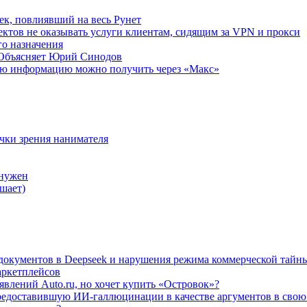
ек, повлиявший на весь Рунет
ктов не оказывать услуги клиентам, сидящим за VPN и прокси
о назначения
 Объясняет Юрий Синодов
ую информацию можно получить через «Макс»
очки зрения нанимателя
 нужен
шает)
а документов в Deepseek и нарушения режима коммерческой тайн
аркетплейсов
влений Auto.ru, но хочет купить «Островок»?
редоставившую ИИ-галлюцинации в качестве аргументов в свою