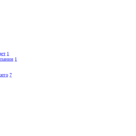
дет
1
мпании
1
шего
7