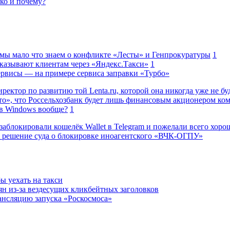
ько и почему?
 мы мало что знаем о конфликте «Лесты» и Генпрокуратуры
1
казывают клиентам через «Яндекс.Такси»
1
сервисы — на примере сервиса заправки «Турбо»
ректор по развитию той Lenta.ru, которой она никогда уже не бу
о», что Россельхозбанк будет лишь финансовым акционером ко
в Windows вообще?
1
заблокировали кошелёк Wallet в Telegram и пожелали всего хоро
 решение суда о блокировке иноагентского «ВЧК-ОГПУ»
ы уехать на такси
н из-за вездесущих кликбейтных заголовков
ансляцию запуска «Роскосмоса»