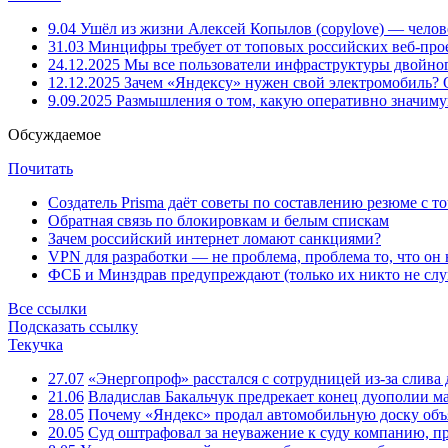
9.04
Ушёл из жизни Алексей Копылов (copylove) — челов
31.03
Минцифры требует от топовых российских веб-прое
24.12.2025
Мы все пользователи инфраструктуры двойног
12.12.2025
Зачем «Яндексу» нужен свой электромобиль?
9.09.2025
Размышления о том, какую оперативно значим
Обсуждаемое
Почитать
Создатель Prisma даёт советы по составлению резюме с т
Обратная связь по блокировкам и белым спискам
Зачем российский интернет ломают санкциями?
VPN для разработки — не проблема, проблема то, что он
ФСБ и Минздрав предупреждают (только их никто не слу
Все ссылки
Подсказать ссылку
Текучка
27.07
«Энергопроф» расстался с сотрудницей из-за слив
21.06
Владислав Бакальчук предрекает конец дуополии м
28.05
Почему «Яндекс» продал автомобильную доску объя
20.05
Суд оштрафовал за неуважение к суду компанию, п